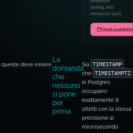
developer
tooling, and
enterprise SaaS.
Check availability
La
 di queste deve essere
Sia
TIMESTAMP
domanda
che
TIMESTAMPTZ
che
in Postgres
nessuno
occupano
si pone
esattamente 8
per
ottetti con la stessa
prima
precisione al
microsecondo.