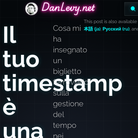
DanLevy.net
DanLevy.net
DanLevy.net
This post is also available
Il
Cosa mi
本語 (ja)
,
Русский (ru)
, a
ha
tuo
insegnato
un
biglietto
timestamp
ferroviario
sulla
è
gestione
del
una
tempo
nei