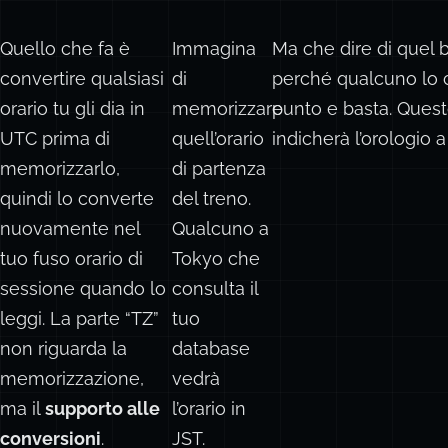
Quello che fa è
Immagina
Ma che dire di quel b
convertire qualsiasi
di
perché qualcuno lo co
orario tu gli dia in
memorizzare
punto e basta. Ques
UTC prima di
quell’orario
indicherà l’orologio 
memorizzarlo,
di partenza
quindi lo converte
del treno.
nuovamente nel
Qualcuno a
tuo fuso orario di
Tokyo che
sessione quando lo
consulta il
leggi. La parte “TZ”
tuo
non riguarda la
database
memorizzazione,
vedrà
ma il
supporto alle
l’orario in
conversioni
.
JST.