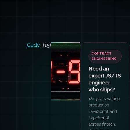
Code
(15)
CONTRACT
ENGINEERING
Need an
expert JS/TS
engineer
who ships?
18+ years writing
production
JavaScript and
TypeScript
across fintech,