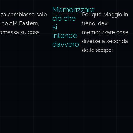
Memorizzare
tenza cambiasse solo
Per quel viaggio in
ciò che
8:00 AM Eastern,
treno, devi
si
romessa su cosa
memorizzare cose
intende
diverse a seconda
davvero
dello scopo: