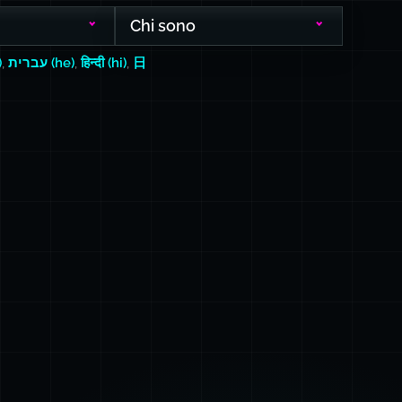
Chi sono
)
,
עברית (he)
,
हिन्दी (hi)
,
日