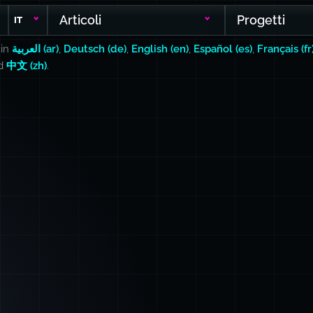
Articoli
Progetti
IT
 in
العربية (ar)
,
Deutsch (de)
,
English (en)
,
Español (es)
,
Français (fr
nd
中文 (zh)
.