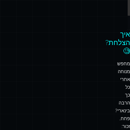
❌
✅
בינאריים/אוקטליים/הקסדצימליים
42
42
42 oh no
תווים לא חוקיים
איך
הצלחת?
🧐
מחפש
מנוחה
אחרי
כל
כך
הרבה
בינארי?
פחח,
זכור: