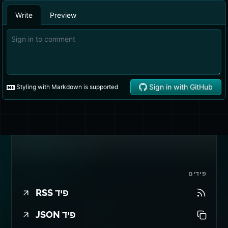
פידים
פיד RSS
פיד JSON