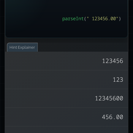
parseInt
(
"
 123456.00
"
)
Hint
Explainer
123456
parseInt
מתעלמת מרווחים
הפונקציה
123
ומפרסת את רצף הספרות הראשוני כמספר
שלם. במקרה זה, היא עוצרת בנקודה
123456
מוחזר.
12345600
העשרונית, ולכן רק
456.00