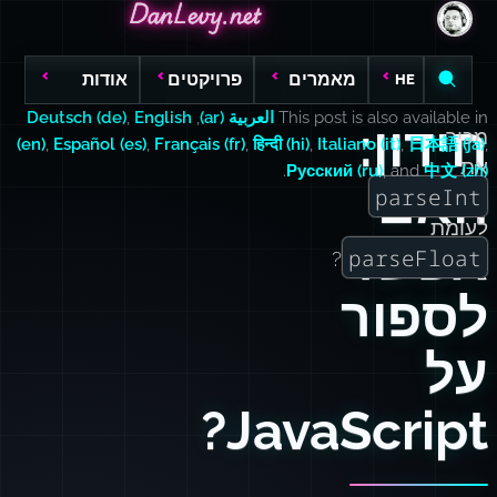
DanLevy.net
DanLevy.net
DanLevy.net
מאמרים
פרויקטים
אודות
HE
This post is also available in
العربية (ar)
,
English
,
Deutsch (de)
חידון:
מכיר
(en)
,
Español (es)
,
Français (fr)
,
हिन्दी (hi)
,
Italiano (it)
,
日本語 (ja)
,
את
.
Русский (ru)
, and
中文 (zh)
האם
parseInt
לעומת
אפשר
parseFloat
?
לספור
על
JavaScript?