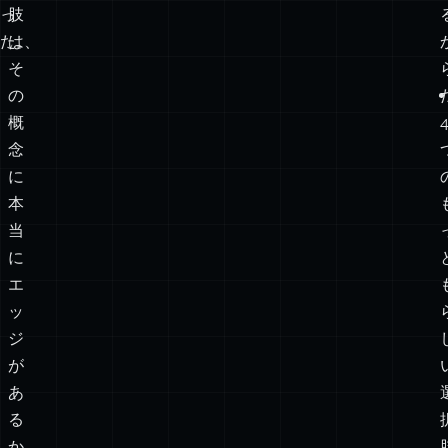
を
正
得
解
な
の
く
選
な
択
っ
肢
た。
は、
そ
の
概
念
に
本
当
に
エ