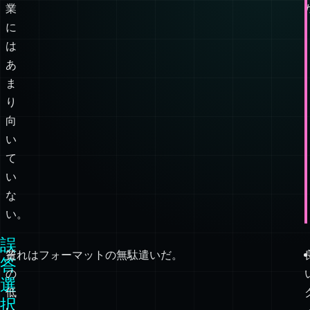
う
複
雑
な
作
業
に
は
あ
ま
り
向
い
て
い
な
い。