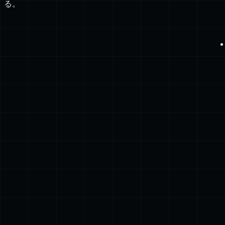
肢
が
2
つ
あ
る。