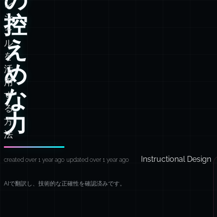
ン
控
シ
ャ
え
ル
を
め
活
用
な
す
る
力
方
法
Instructional Design
created over 1 year ago
updated over 1 year ago
AIで翻訳し、技術的な正確性を確認済みです。