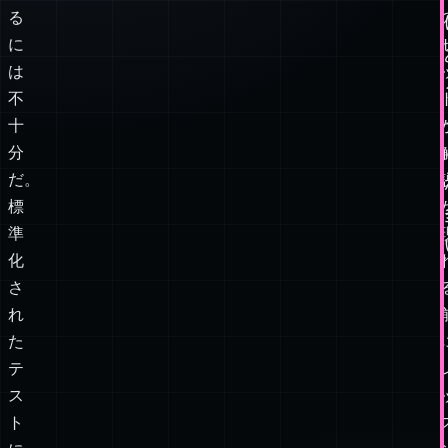
う
か
を
調
べ
る
に
は
不
十
分
だ。
標
準
化
さ