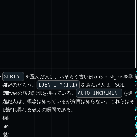
こ
SERIAL
初
を選んだ人は、おそらく古い例からPostgresを学
の
んだのだろう。
心
IDENTITY(1,1)
を選んだ人は、SQL
問
Serverの筋肉記憶を持っている。
者
AUTO_INCREMENT
を選