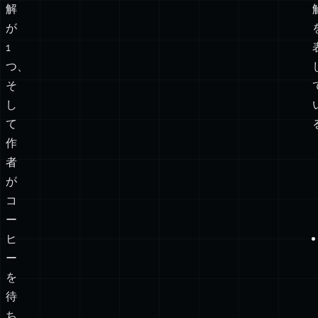
で
1
あ
つ、
る
ほ
ぼ
正
解
が
1
つ、
そ
し
て
作
者
が
コ
ー