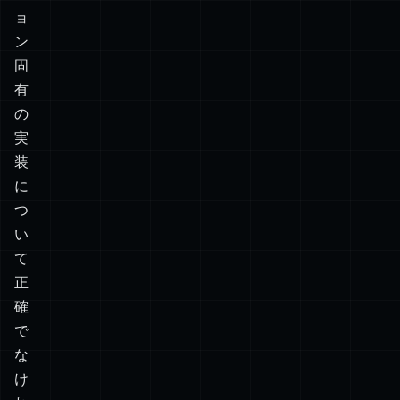
つ
つ、
バ
ー
ジ
ョ
ン
固
有
の
実
装
に
つ
い
て