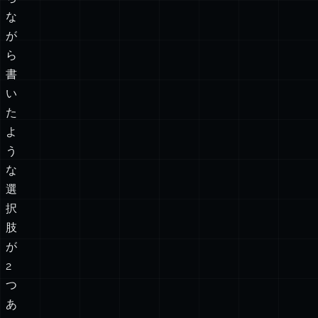
ヒ
ー
を
待
ち
な
が
ら
書
い
た
よ
う
な
選
択