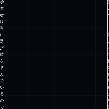
複
教
数
え
の
が
深
あ
さ
る。
学
習
者
は
単
に
選
択
肢
を
選
ん