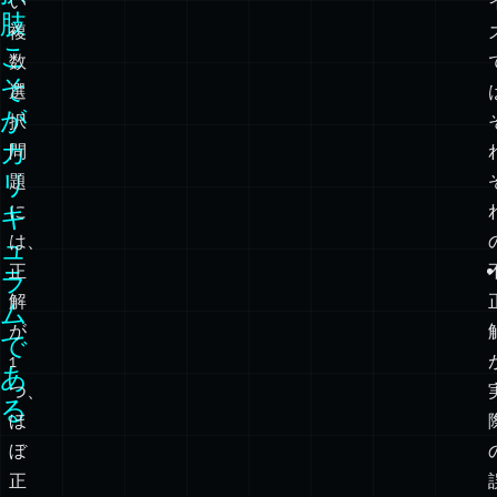
誤
質
それはフォーマットの無駄遣いだ。
答
の
選
低
択
い
肢
複
こ
数
そ
選
が
択
カ
問
リ
題
キ
に
は、
ュ
正
ラ
解
ム
が