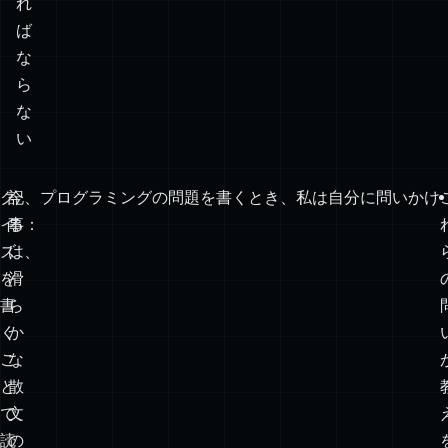
正
確
で
な
け
れ
ば
な
ら
な
い
ク
記
今、プログラミングの問題を書くとき、私は自分に問いかけ
イ
事
る：
ズ
は、
を
滑
書
ら