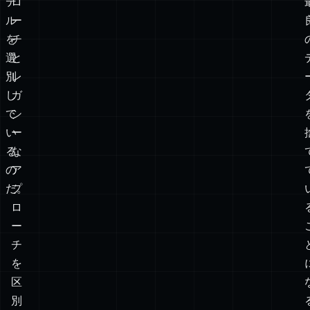
メ
現
ン
在
タ
の
ル
ア
モ
プ
デ
ロ
ル
ー
を
チ
選
と
別
レ
し
ガ
て
シ
い
ー
る
な
の
ア
だ。
プ
ロ