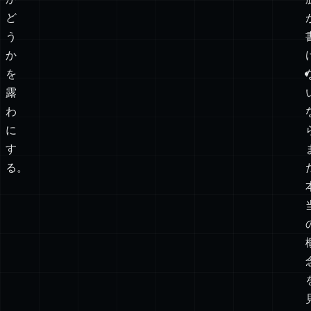
ッ
ジ
が
あ
る
か
ど
う
か
を
露
わ
に
す
る。