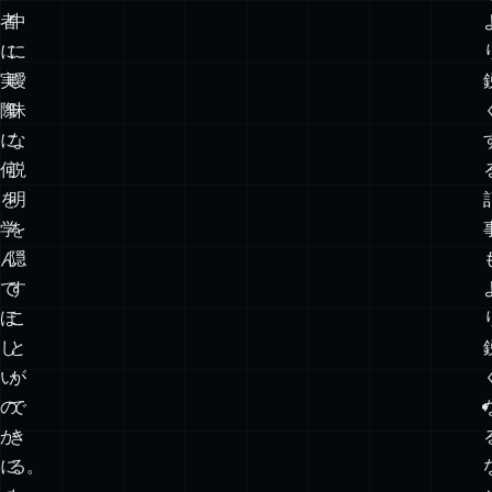
く
か
こ
な
と
散
で、
文
読
の
者
中
に
に
実
曖
際
昧
に
な
何
説
を
明
学
を
ん
隠
で
す
ほ
こ