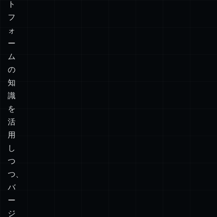
ロ
ス
プ
ラ
ッ
ト
フ
ォ
ー
ム
の
知
識
を
活
用
し