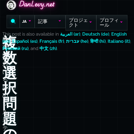
DanLevy.net
DanLevy.net
DanLevy.net
プロジェ
プロフィ
記事
JA
クト
ール
This post is also available in
العربية (ar)
,
Deutsch (de)
,
English
複
教
(en)
,
Español (es)
,
Français (fr)
,
עברית (he)
,
हिन्दी (hi)
,
Italiano (it)
,
育
Русский (ru)
, and
中文 (zh)
.
数
に
お
選
け
る
択
MCQ
の
問
フ
ル
題
ポ
テ
の