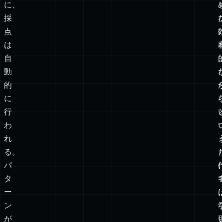
有
で
用
あ
だ。
る
確
か
に、
採
点
は
自
動
的
に
行
わ
れ
る。