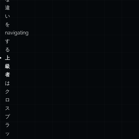
文
間
の
微
妙
な
違
い
を
navigating
す
る
上
級
者
は
ク