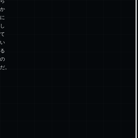
モ
デ
ル
を
明
ら
か
に
し
て
い
る
の
だ。