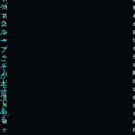
フ
複
しかし、より良いフィードバックループは、学習者がクリッ
ィ
数
クする前に起こる。
ー
選
ド
択
バ
問
ッ
題
ク
は
ル
ス
ー
ケ
プ
ー
こ
ル
に
そ
お
が
い
本
て
質