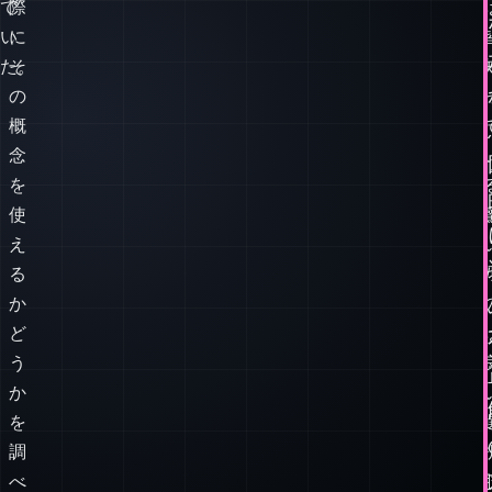
の
い。
だ
し
と
か
思
し、
っ
実
て
際
い
に
た。
そ
の
概
念
を
使
え
る
か
ど