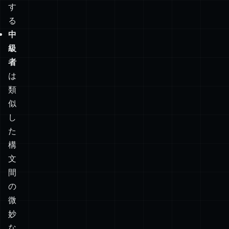
ー
チ
を
区
別
す
る
中
級
者
は
類
似
し
た
構