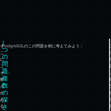
1
そ
PostgreSQLのこの問題を例に考えてみよう：
つ
こ
の
に
問
こ
題、
そ