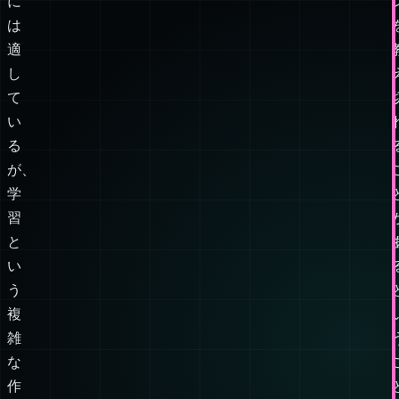
れ
た
テ
ス
ト
に
は
適
し
て
い
る
が、
学
習
と
い