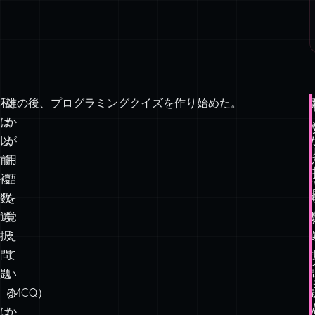
私
誰
その後、プログラミングクイズを作り始めた。
は
か
以
が
前、
用
複
語
数
を
選
覚