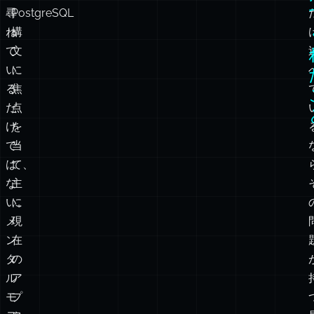
題
んだ人は、概念は知っているが方言は知らない。これらはそ
は
は
れぞれ異なる教えの瞬間である。
基
構
本
文
的
を
な
尋
PostgreSQL
ね
構
て
文
い
に
る
焦
だ
点
け
を
で
当
は
て、
な
主
い。
に