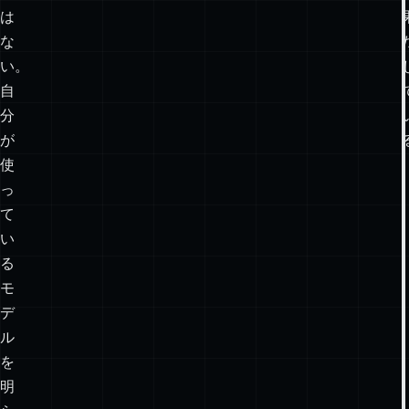
で
い
る
の
で
は
な
い。
自
分
が
使
っ
て
い
る