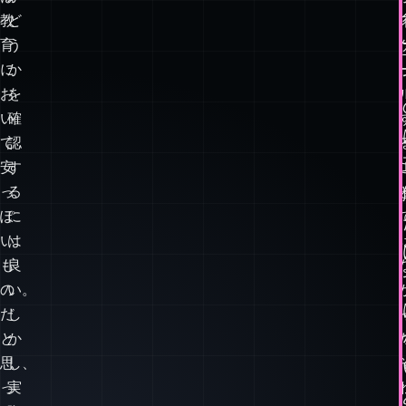
択
え
問
て
題
い
（MCQ）
る
は
か
教
ど
育
う
に
か
お
を
い
確
て
認
安
す
っ
る
ぽ
に
い
は
も
良