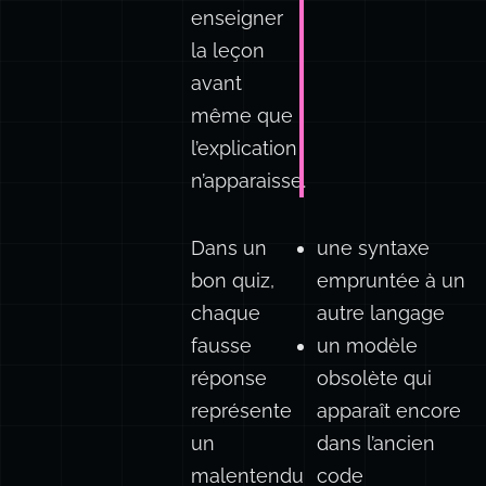
de
réponses
peut
enseigner
la leçon
avant
même que
l’explication
n’apparaisse.
Dans un
une syntaxe
bon quiz,
empruntée à un
chaque
autre langage
fausse
un modèle
réponse
obsolète qui