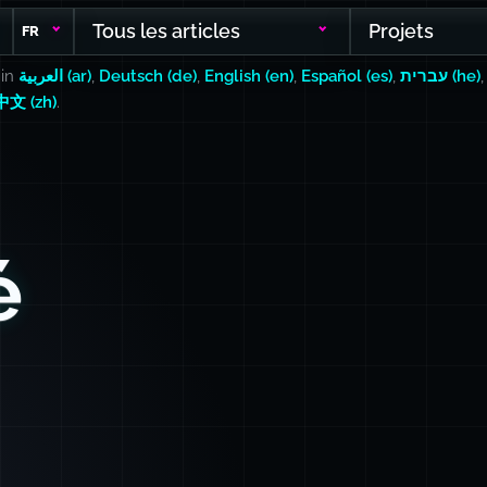
Tous les articles
Projets
FR
 in
العربية (ar)
,
Deutsch (de)
,
English (en)
,
Español (es)
,
עברית (he)
中文 (zh)
.
é