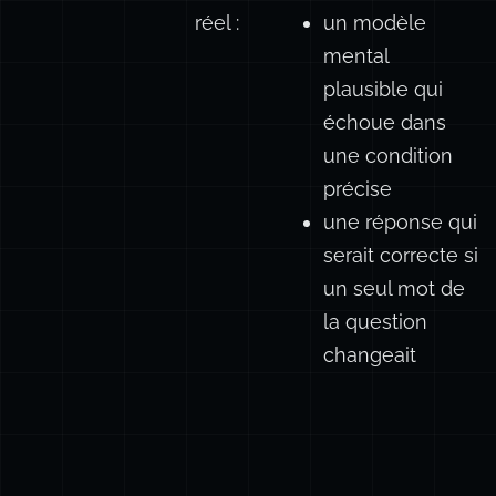
représente
apparaît encore
un
dans l’ancien
malentendu
code
réel :
un modèle
mental
plausible qui
échoue dans
une condition
précise
une réponse qui
serait correcte si
un seul mot de
la question
changeait