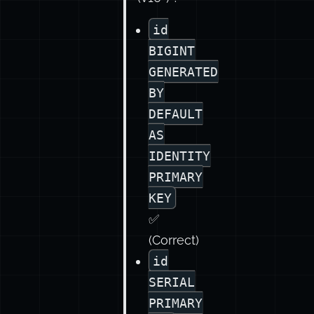
dans
PostgreSQL
(v10+) ?
id
BIGINT
GENERATED
BY
DEFAULT
AS
IDENTITY
PRIMARY
KEY
✅
(Correct)