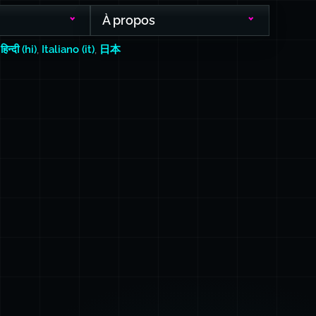
À propos
,
हिन्दी (hi)
,
Italiano (it)
,
日本