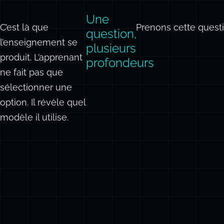
que l’auteur
attendait
son café.
Une
C’est là que
Prenons cette ques
question,
l’enseignement se
plusieurs
produit. L’apprenant
profondeurs
ne fait pas que
sélectionner une
option. Il révèle quel
modèle il utilise.