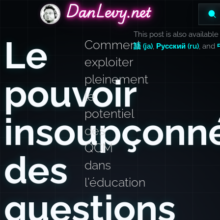
DanLevy.net
DanLevy.net
DanLevy.net
This post is also available
Le
Comment
語 (ja)
,
Русский (ru)
, and
exploiter
pouvoir
pleinement
le
potentiel
insoupçonn
des
QCM
des
dans
l'éducation
questions