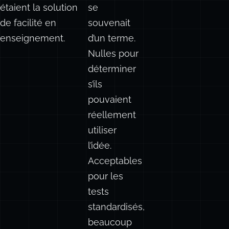
Je pensais autrefois
Utiles pour
Puis j’ai commencé 
que les questions à
vérifier si
choix multiples
quelqu’un
étaient la solution
se
de facilité en
souvenait
enseignement.
d’un terme.
Nulles pour
déterminer
s’ils
pouvaient
réellement
utiliser
l’idée.
Acceptables
pour les