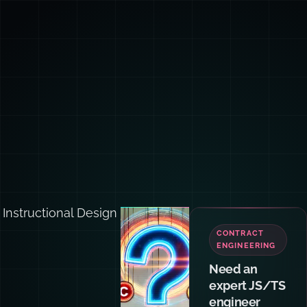
Instructional Design
TEAM
TRAINING
Want your
team and
agents