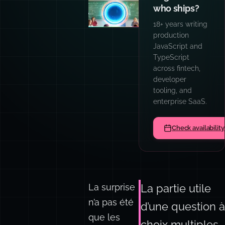
writing code
like I do?
Hands-on
workshops for
engineering
teams: AI
patterns, prompt
engineering,
TypeScript,
async
architecture, and
code quality
culture.
Book a team sess