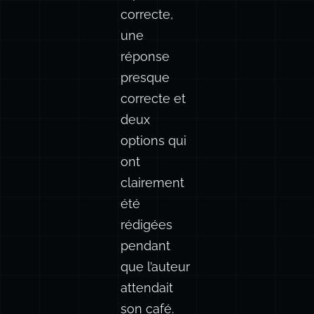
multiples
ont une
réponse
correcte,
une
réponse
presque
correcte et
deux
options qui
ont
clairement
été
rédigées
pendant