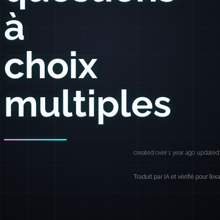
à
choix
multiples
created over 1 year ago
updated 
Traduit par IA et vérifié pour l’e