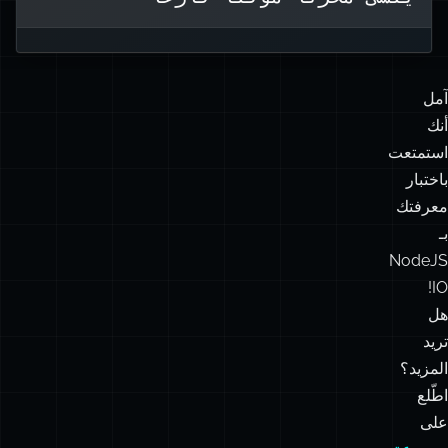
تعلم المزيد عن تخصيص المخزن المؤقت
آمل
أنك
استمتعت
باختبار
معرفتك
بـ
NodeJS
IO!
هل
تريد
المزيد؟
اطّلع
على