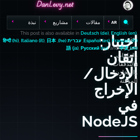
DanLevy.net
DanLevy.net
DanLevy.net
مقالات
مشاريع
نبذة
AR
This post is also available in
Deutsch (de)
,
English (en)
,
اختبار:
اختبر
Français (fr)
,
Español (es)
,
עברית (he)
,
日本
,
Italiano (it)
,
हिन्दी (hi)
معرفتك
.
語 (ja)
,
Русский (ru)
, and
中文 (zh)
إتقان
بالملفات
والتدفقات
الإدخال/
والمخازن
المؤقتة
الإخراج
في
NodeJS