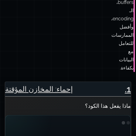
buffers،
الـ
encoding،
وأفضل
الممارسات
للتعامل
مع
البيانات
بكفاءة.
.
1
إحماء: المخازن المؤقتة
ماذا يفعل هذا الكود؟