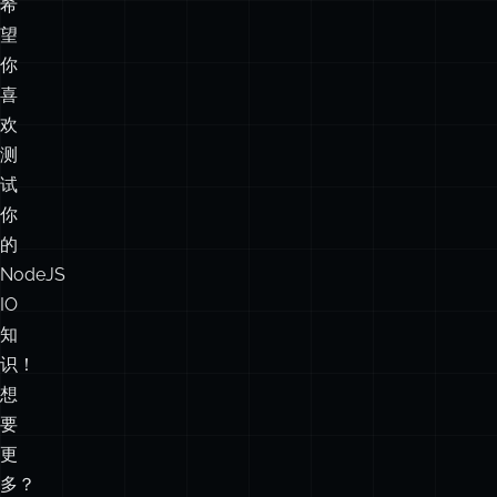
希
望
你
喜
欢
测
试
你
的
NodeJS
IO
知
识！
想
要
更
多？