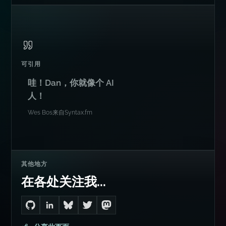
可引用
哇！Dan，你就像个 AI
人！
Wes Bos
来自
Syntax.fm
其他地方
在各处关注我...
Go to Dan's GitHub
Connect with me on LinkedIn
Follow me on Bluesky
Follow me on Twitter
Follow me on Mastodon