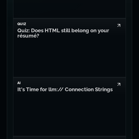
QUIZ
Quiz: Does HTML still belong on your
résumé?
AI
It's Time for llm:// Connection Strings