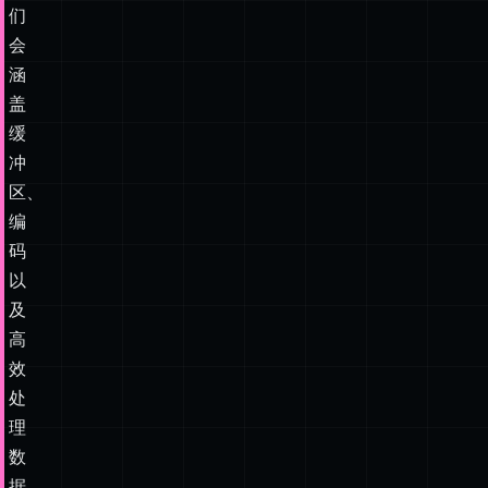
们
会
涵
盖
缓
冲
区、
编
码
以
及
高
效
处
理
数
据