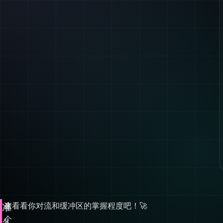
这
来看看你对流和缓冲区的掌握程度吧！🚀
准
个
备