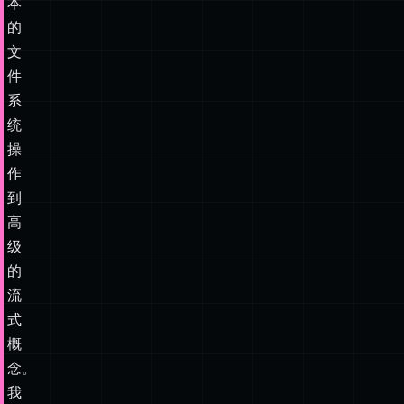
本
的
文
件
系
统
操
作
到
高
级
的
流
式
概
念。
我