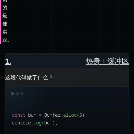
的
最
佳
实
践。
1
.
热身：缓冲区
这段代码做了什么？
const
 buf 
=
 Buffer.
alloc
(
5
);
console.
log
(buf);