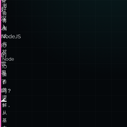
测
好
验
深
将
入
测
NodeJS
试
你
IO
对
的
Node
世
IO
界
操
了
作
的
吗？
理
🌊
解，
从
基