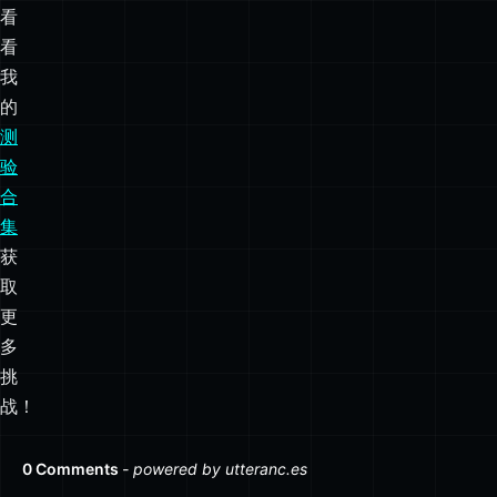
看
看
我
的
测
验
合
集
获
取
更
多
挑
战！