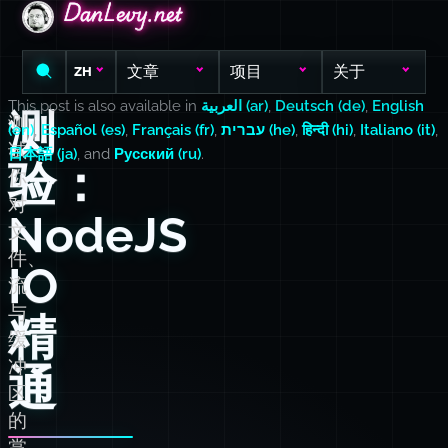
DanLevy.net
DanLevy.net
DanLevy.net
文章
项目
关于
ZH
This post is also available in
العربية (ar)
,
Deutsch (de)
,
English
测
测
(en)
,
Español (es)
,
Français (fr)
,
עברית (he)
,
हिन्दी (hi)
,
Italiano (it)
,
试
日本語 (ja)
, and
Русский (ru)
.
验：
你
对
NodeJS
文
件、
IO
流
与
精
缓
冲
通
区
的
掌