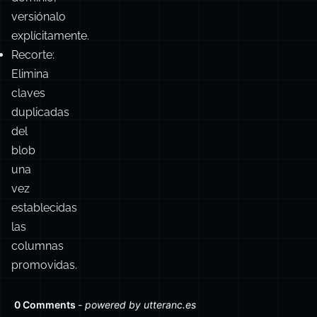
versiónalo
explícitamente.
Recorte:
Elimina
claves
duplicadas
del
blob
una
vez
establecidas
las
columnas
promovidas.