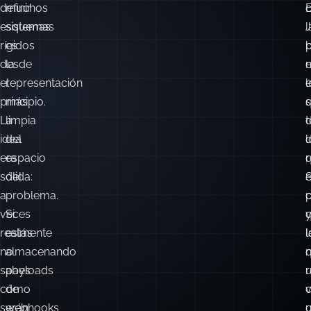
definir
muchos
esquemas
sistemas
l
rígidos
es
desde
la
e
el
representación
e
l
principio.
más
La
limpia
t
idea
del
l
d
era
espacio
r
sólida:
del
a
problema.
veces
Si
realmente
estás
l
l
no
almacenando
sabes
payloads
cómo
de
c
serán
webhooks