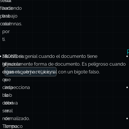
señal
está
fuerte
haciendo
para
trabajo
columnas.
real
por
ti.
No
JSONB es genial cuando el documento tiene
Auditoría:
te
genuinamente forma de documento. Es peligroso cuando
Ejecuta
jsonb_object_keys
digas
es un esquema relacional con un bigote falso.
que
e
cada
inspecciona
blob
la
debe
deriva
ser
real
normalizado.
de
Tampoco
forma,