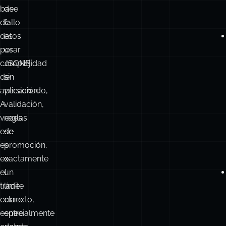
base
de
de
fallo
datos
es
por
usar
complejidad
JSONB
de
sin
aplicación.
versionado,
A
validación,
veces
reglas
ese
de
es
promoción,
exactamente
o
el
un
trade
límite
correcto,
claro
especialmente
entre