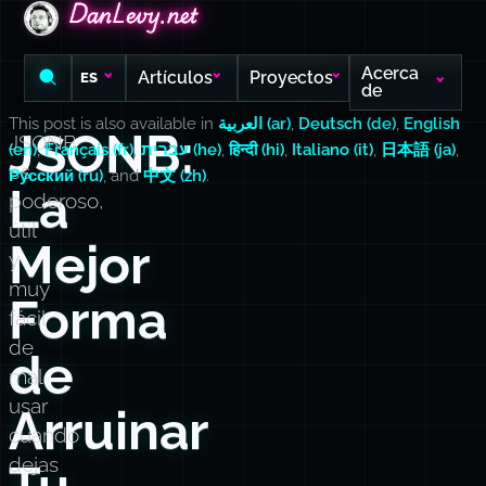
DanLevy.net
DanLevy.net
DanLevy.net
Acerca
Artículos
Proyectos
ES
de
This post is also available in
العربية (ar)
,
Deutsch (de)
,
English
JSONB:
JSONB
(en)
,
Français (fr)
,
עברית (he)
,
हिन्दी (hi)
,
Italiano (it)
,
日本語 (ja)
,
es
Русский (ru)
, and
中文 (zh)
.
La
poderoso,
útil
Mejor
y
muy
Forma
fácil
de
de
mal
usar
Arruinar
cuando
dejas
Tu