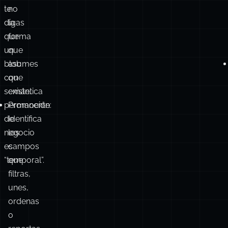
te
no
digas
la
que
forma
un
que
blob
asumes
con
que
semántica
existe.
permanente
Promoción:
de
Identifica
negocio
los
es
campos
“temporal”.
que
filtras,
unes,
ordenas
o