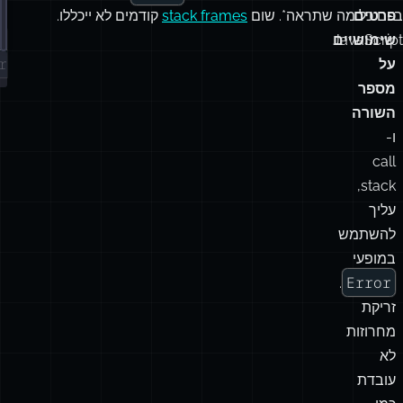
פרטים
הם כל מה שתראה*. שום
stack frames
קודמים לא ייכללו.
ש
w
שימושיים
r
על
מספר
השורה
ו-
call
stack,
עליך
להשתמש
במופעי
Error
.
זריקת
מחרוזות
לא
עובדת