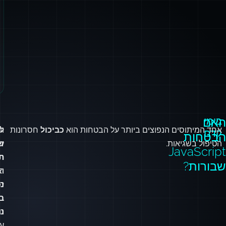
בימי
האם
אחד המיתוסים הנפוצים ביותר על הבטחות הוא
כביכול
חסרונות
לפ
וה
קדם
הבטחות
הטיפול בשגיאות.
ז
ש
JavaScript
תו
ר
שבורות?
ו
ה
הי
נ
ב
ב
נ
נו
ע