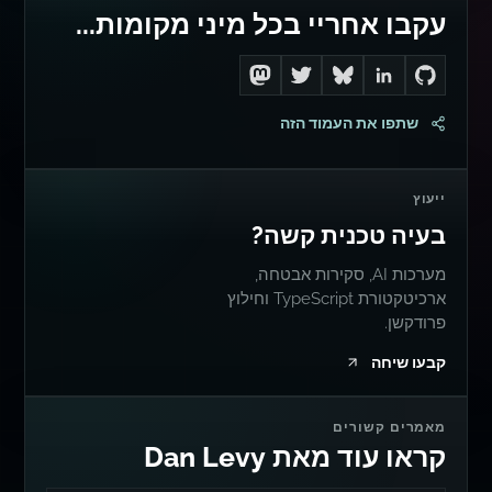
עקבו אחריי בכל מיני מקומות...
Follow me on Mastodon
Follow me on Twitter
Connect with me on LinkedIn
Follow me on Bluesky
Go to Dan's GitHub
שתפו את העמוד הזה
ייעוץ
בעיה טכנית קשה?
מערכות AI, סקירות אבטחה,
ארכיטקטורת TypeScript וחילוץ
פרודקשן.
קבעו שיחה
מאמרים קשורים
קראו עוד מאת Dan Levy