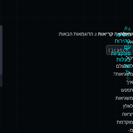
#4
שאלה:
השוו את
קריאות
2 הדוגמאות הבאות:
אנ
הוסיפו
בהירות
איך
❌
עם
.catch()
פונקציות
יכול
בעלות
שם
להתעלם
🦄
משגיאות?
✨
איך
תמנעו
משגיאות
לאלץ
יציאה
מוקדמת
מ-