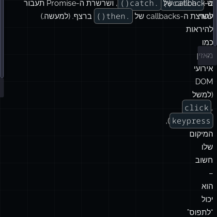
.
then
(() 
=>
'
hello
'
)
.catch()
.catch()
ב-callback של
ש-
, ושרשרת ה-Promise תעבור
ל
.
catch
(() 
=>
 console.
log
(
'
will not get hit
'
))
.then()
עשוי
להרצת ה-callbacks של
ברצף. (למעשה.)
א
.
then
(() 
=>
 throw 
new
Error
(
'
totes fail
'
))
להיראות
ה
.
catch
(() 
=>
 console.
log
(
'
WILL get hit
'
))
כמו
ב
מאזין
ה
אירועי
DOM
(למשל
click
,
keypress
),
המיקום
שלו
חשוב
–
הוא
יכול
“לתפוס”