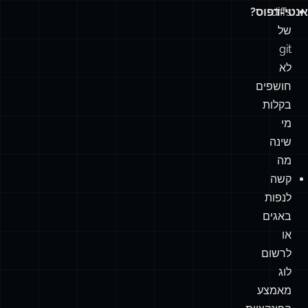
diffs
אנטי-דפוס?
של
git
לא
חושפים
בקלות
מי
שינה
מה
קשה
לנפות
באגים
או
לרשום
לוג
מאמצע