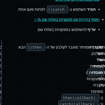
.catch()
תמיד
השתמש ב-
, לפחות פעם אחת.
הוסף בהירות עם פונקציות בעלות שם 🦄✨
עדיף
להשתמש בפונקציות בעלות שם.
.then()
חשוב
פונקציות
כל ערך שמוחזר מועבר לקולבק של ה-
הבא.
בו
מאוד
הקולבק
ש
של
תמיד
“
להחזיר
הבטחות
לה
return
(
פועלות
)
ה
לפי
מהפונקציות
ה
שלך.
תבנית
יו
מסוימת
ק
.then(callback)
ב-
לב
.catch(callback)
וב-
.
יח