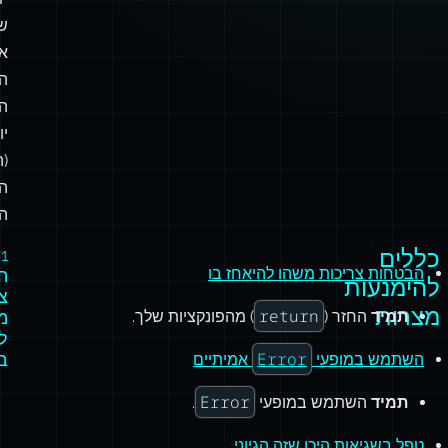
ש
א
ה
ה
יו
(ה
ה
הו
כללים
1
הבטחות צריכות משהו להיאחז בו
ה
להימנעות
צ
מצרות
return
תמיד
החזר (
) מהפונקציות שלך.
מ
ל
Error
ב
השתמש במופעי
אמיתיים
Error
תמיד
השתמש במופעי
.
טפל בשגיאות היכן שזה הגיוני