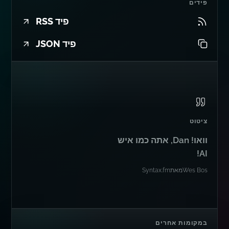
פידים
פיד RSS
פיד JSON
ציטוט
וואו! Dan, אתה כמו איש
AI!
Wes Bos
מאת
Syntax.fm
במקומות אחרים