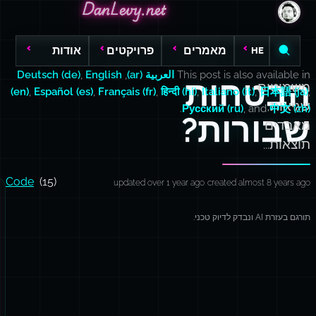
DanLevy.net
DanLevy.net
DanLevy.net
מאמרים
פרויקטים
אודות
HE
This post is also available in
العربية (ar)
,
English
,
Deutsch (de)
הבטחות
משמיטים
(en)
,
Español (es)
,
Français (fr)
,
हिन्दी (hi)
,
Italiano (it)
,
日本語 (ja)
,
שגיאות,
.
Русский (ru)
, and
中文 (zh)
שבורות?
מאבדים
תוצאות...
Code
(15)
updated over 1 year ago
created almost 8 years ago
תורגם בעזרת AI ונבדק לדיוק טכני.