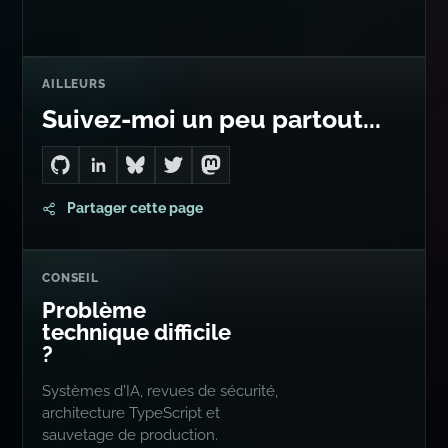
AILLEURS
Suivez-moi un peu partout...
Go to Dan's GitHub
Connect with me on LinkedIn
Follow me on Bluesky
Follow me on Twitter
Follow me on Mastodon
Partager cette page
CONSEIL
Problème
technique difficile
?
Systèmes d'IA, revues de sécurité,
architecture TypeScript et
sauvetage de production.