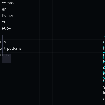
comme
en
Python
ou
Ruby.
Les
throw
'
error message
'
// ❌
Promise
.
reject
(
-
42
)    
// ❌
anti‑patterns
courants
o
l
:
é
g
l
e