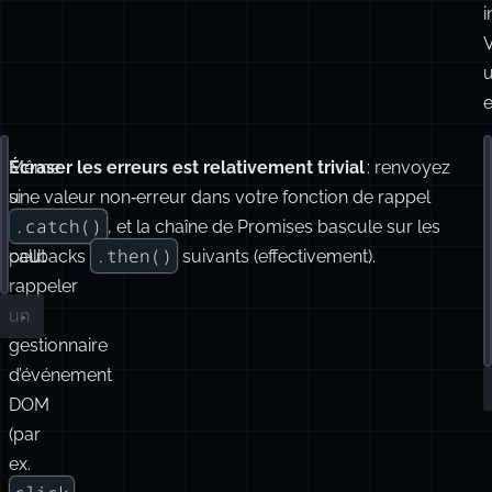
i
Même
Écraser les erreurs est relativement trivial
: renvoyez
Promise
.
resolve
(
42
)
.
then
(() 
=>
'
hello
'
)
si
une valeur non‑erreur dans votre fonction de rappel
l
.
catch
(() 
=>
 console.
log
(
'
will not get hit
'
))
.catch()
.catch()
, et la chaîne de Promises bascule sur les
.
then
(() 
=>
 throw 
new
Error
(
'
totes fail
'
))
.then()
peut
callbacks
suivants (effectivement).
.
catch
(() 
=>
 console.
log
(
'
WILL get hit
'
))
rappeler
l
un
s
gestionnaire
:
d’événement
DOM
(par
ex.