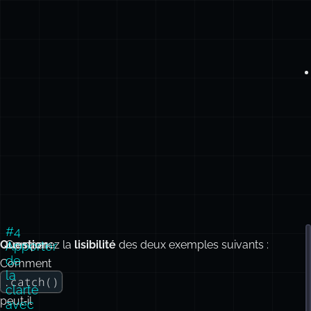
#4
Question :
Comparez la
lisibilité
des deux exemples suivants :
Apporter
de
Comment
:
la
.catch()
clarté
peut‑il
avec