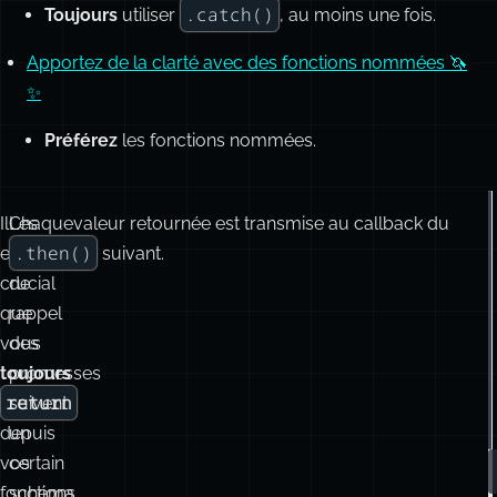
.catch()
Toujours
utiliser
, au moins une fois.
Apportez de la clarté avec des fonctions nommées 🦄
✨
Préférez
les fonctions nommées.
Il
Les
Chaquevaleur retournée est transmise au callback du
.then()
est
fonctions
suivant.
crucial
de
que
rappel
vous
des
toujours
promesses
return
suivent
depuis
un
vos
certain
fonctions.
schéma