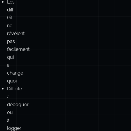
Les
diff
Git
ne
révèlent
pas
facilement
qui
a
changé
quoi
Difficile
à
déboguer
ou
à
logger