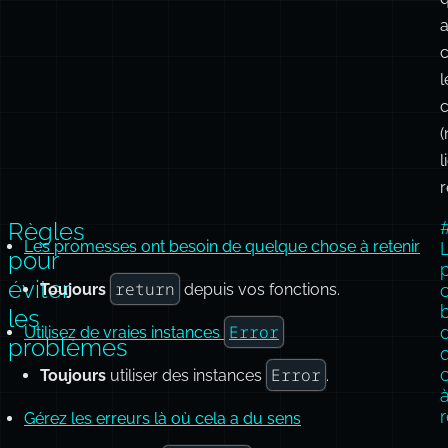
l
c
(
l
r
Règles
Les promesses ont besoin de quelque chose à retenir
pour
éviter
return
Toujours
depuis vos fonctions.
les
Error
Utilisez de vraies instances
problèmes
Error
Toujours
utiliser des instances
.
r
Gérez les erreurs là où cela a du sens