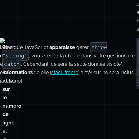
e
s
throw
Pour
Bien que JavaScript
apparaisse
gérer
"string"
obtenir
, vous verrez la chaîne dans votre gestionnaire
c
catch
des
. Cependant, ce sera la seule donnée visible*.
informations
Aucun cadre de pile (
stack frame
) antérieur ne sera inclus.
utiles
sur
:
le
numéro
de
ligne
et