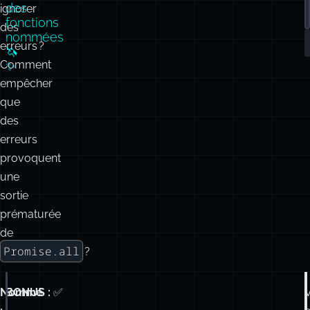
des
ignorer
fonctions
des
nommées
erreurs ?
🦄
Comment
✨
empêcher
que
des
erreurs
provoquent
une
sortie
prématurée
de
Promise.all
?
Nommé
BONUS :
✅
Promise
.
resolve
(
10
) 
// 10
.
then
(double)     
// 20