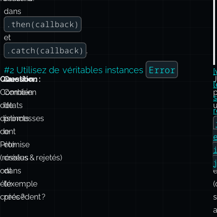
dans
.then(callback)
et
.catch(callback)
.
Error
#2 Utilisez de véritables instances
[
Question :
Question :
J
l
Combien
Combien
s
d’états
de
r
distincts
promesses
de
ont
i
Promise
été
(résolus & rejetés)
créées
ont
dans
e
été
l’exemple
(
créés ?
précédent ?
s