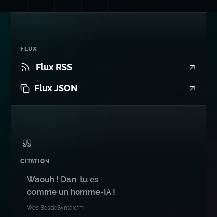
FLUX
Flux RSS
Flux JSON
CITATION
Waouh ! Dan, tu es
comme un homme-IA !
Wes Bos
de
Syntax.fm