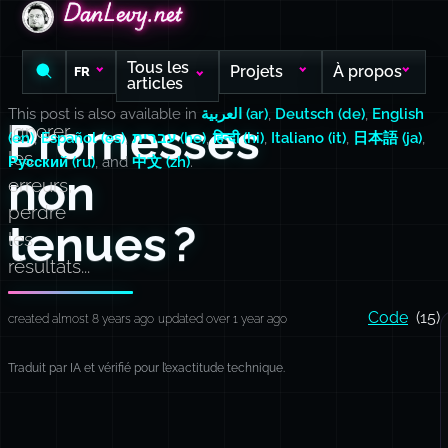
DanLevy.net
DanLevy.net
DanLevy.net
Tous les
Projets
À propos
FR
articles
This post is also available in
العربية (ar)
,
Deutsch (de)
,
English
Promesses
Ignorer
(en)
,
Español (es)
,
עברית (he)
,
हिन्दी (hi)
,
Italiano (it)
,
日本語 (ja)
,
les
Русский (ru)
, and
中文 (zh)
.
non
erreurs,
perdre
tenues ?
les
résultats...
Code
(15)
created almost 8 years ago
updated over 1 year ago
Traduit par IA et vérifié pour l’exactitude technique.