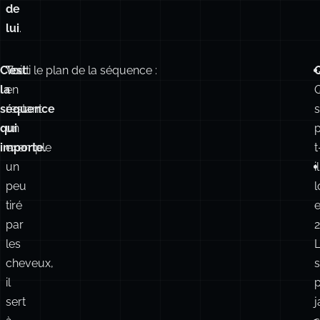
de
lui
.
C’est
Tout
Voici le plan de la séquence :
Q
la
en
séquence
restant
qui
un
importe.
exemple
t
un
il
peu
l
tiré
par
les
cheveux,
il
p
sert
j