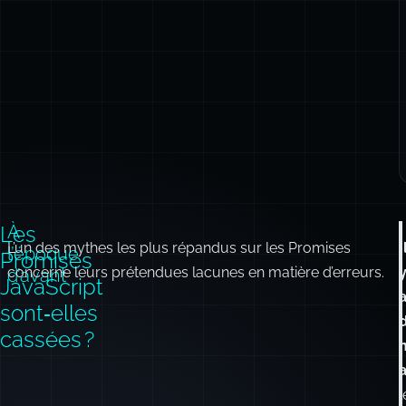
Les
À
L’un des mythes les plus répandus sur les Promises
I
l’époque
Promises
concerne leurs prétendues lacunes en matière d’erreurs.
d’avant
JavaScript
sont‑elles
cassées ?
l