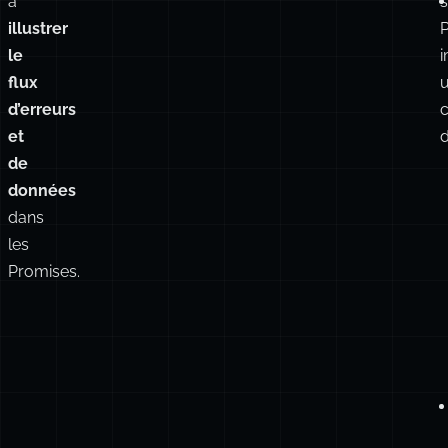
à
s
illustrer
le
i
flux
d’erreurs
et
d
de
données
dans
les
Promises.