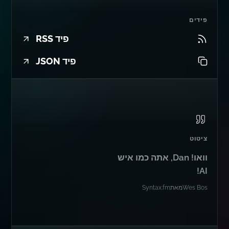
פידים
פיד RSS
פיד JSON
ציטוט
וואו! Dan, אתה כמו איש
AI!
Wes Bos
מאת
Syntax.fm