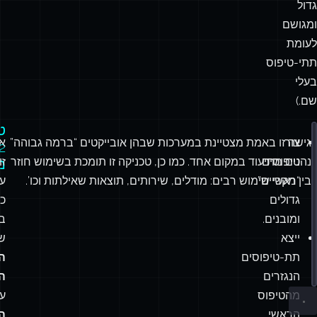
גדול
ומגושם
לעומת
תתי-טיפוס
בעלי
שם.)
ט
צור
גישה זו באמת מצטיינת במערכות שבהן אובייקטים “ברמה גבוהה”
א
face
ProductDetails
 {
ng
;
טיפוסים
נהנים מתיעוד במקום אחד. כמו כן, טכניקה זו תומכת בשימוש חוזר
זו
מ
name
:
string
 };
“ראשיים”
בין מקרי שימוש רבים: מודלים, שירותים, תוצאות שאילתות וכו’.
ע
rray
<{ authorId
:
number
; stars
:
number
 }>;
גדולים
כו
ty
:
Array
<{ warehouseId
:
string
; quantity
:
number
 }>;
ומובנים.
ב
Seller
=
ProductDetails
[
"
seller
"
];
ייצא
ש
Review
=
ProductDetails
[
"
reviews
"
][
number
];
תת-טיפוסים
ה
Availability
=
ProductDetails
[
"
availability
"
][
number
];
הנגזרים
ה
מהטיפוס
ע
הראשי.
ה