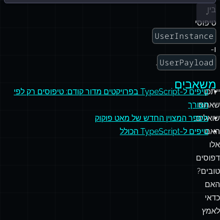
בין
טיפוסי
UserInstance
ו-
UserPayload
.
משאבים
ייתכן
טיפים ל-TypeScript בפרויקטים מדור קודם: טיפוסים רק לפי
שאתם
הצורך
שואלים,
הספר המצוין החדש של מאט פוקוק
האם
טיפים ל-TypeScript הכולל
אלו
דפוסים
טובים?
האם
כדאי
לאמץ