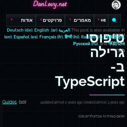
DanLevy.net
DanLevy.net
DanLevy.net
מאמרים
פרויקטים
אודות
HE
This post is also available in
العربية (ar)
,
English
,
Deutsch (de)
טיפוסי
עיצוב
(en)
,
Español (es)
,
Français (fr)
,
हिन्दी (hi)
,
Italiano (it)
,
日本語 (ja)
,
גופנים
.
Русский (ru)
, and
中文 (zh)
גרילה
מורד
ב-
TypeScript
Guides
(10)
updated almost 2 years ago
created almost 3 years ago
תורגם בעזרת AI ונבדק לדיוק טכני.