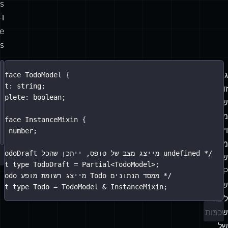
es
ו-
e
s.
דוגמאות
ד
r
גישה
erface
TodoModel
 {
למיקסינים
ext
:
string
;
זו
omplete
:
boolean
;
שונה
מהיררכיות
erface
InstanceMixin
 {
וירושה
d
:
number
;
מסורתיות
/** TodoDraft מייצג מצב של טופס, ייתכן שהכל undefined */
של
ort
type
TodoDraft
=
Partial
<
TodoModel
>;
OOP,
/** Todo מייצג רשומת מופע Todo ממסד הנתונים */
שמטרתן
ort
type
Todo
=
TodoModel
&
InstanceMixin
;
ליצור
שכבות
של