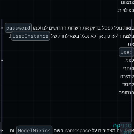
צמצום
כפילויות.
password
בואו
כעת נוכל לפסל בדיוק את השדות הדרושים לנו (כמו
// שדות ליבה של User (נניח עבור <form>)
ace
UserBase
 {
UserInstance
נייצג
ליצירה/עדכון, אך לא נכלל בשאילתות של
).
:
string
;
את
string
;
User
al
:
Record
<
"
facebook
"
|
"
instagram
"
|
"
github
"
, 
URL
>;
לפני
// שדות ממסד הנת
ואחרי
ace
InstanceMixin
 {
שמירה
number
;
למסד
tedAt
:
Date
;
הנתונים.
tedAt
:
Date
;
// **מופע** User - עם כל השדות
serInstance
=
InstanceMixin
&
UserBase
;
טכניקה
ModelMixins
אין
כאן, אנו מצהירים על namespace בשם
. זה
צ
מס’