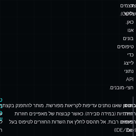
צד
עצמים
שלישי.
(OOP).
כאן,
אנו
בונים
טיפוסים
כדי
לייצג
נתוני
API
חצי-מובנים.
ט
בונוס:
מכיוון שאנו נותנים עדיפות לקריאות מפורשת, מותר להתפנק בקצת
מע
oductDetails
 {
מ
ב
ng
;
חוויית
חזרתיות (במידה סבירה). כאשר קבוצות של מאפיינים חוזרות
עד
ש
name
:
string
 };
הפיתוח
פעמים רבות, אל תהסס לחלץ את השדות החוזרים לטיפוס בעל
ל
ty
:
Array
<{ warehouseId
:
string
; quantity
:
number
 }>;
שם.
(IDE/Dev)
חו
rray
<{ authorId
:
number
; stars
:
number
 }>;