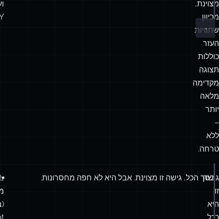
מצוינת,
וע
מכיוון
Y.
שתוויות
העזר
כוללות
תצוגה
מקדימה
מלאה
יותר
–
ללא
טרחה.
גישה
בסך הכל, גישה זו מצוינת. אבל היא לא חפה מחסרונות.
⚠️
oductDetails
 {
ng
;
זו
מ
ller
;
היא
(ב
eviews
[];
ככל
t