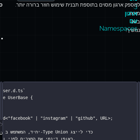
לי
מספק ארגון מסוים בתוספת תבנית שימוש חוזר ברורה יותר.
ס
3:
ארגון
מושג.
עם
בואו
Namespaces
נמשיך!
שימוש
א
/user.d.ts`
ypes/mixins.d.ts`
ace
ModelMixins
UserBase
 {
 {
ב-
תר
ce
g
;
Identity
 {
Type
תו
umber
;
;
Unions
ג
ord
<
"
facebook
"
|
"
instagram
"
|
"
github
"
, 
URL
>;
לי
ce
Timestamp
 {
// טיפוס `User` יחיד, המשתמש ב-Type Union כדי לייצג
;
Date
:
edAt
טי
//  באופן דינמי את המצבים לפני ואחרי היצירה.
;
Date
:
edAt