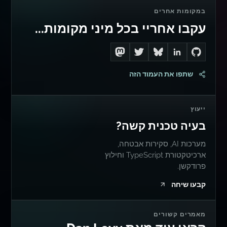
במקומות אחרים
עקבו אחריי בכל מיני מקומות...
Follow me on Mastodon
Follow me on Twitter
Connect with me on LinkedIn
Follow me on Bluesky
Go to Dan's GitHub
שתפו את העמוד הזה
ייעוץ
בעיה טכנית קשה?
מערכות AI, סקירות אבטחה,
ארכיטקטורת TypeScript וחילוץ
פרודקשן.
קבעו שיחה
מאמרים קשורים