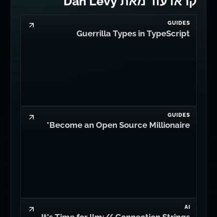
קראו עוד מאת Dan Levy
GUIDES
Guerrilla Types in TypeScript
GUIDES
Become an Open Source Millionaire*
AI
It's Time for llm:// Connection Strings