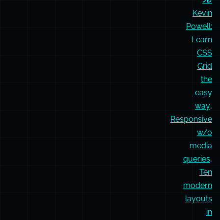
לעשות
טריקים
עם
grid:
הסרטון
של
Kevin
Powell:
Learn
CSS
Grid
the
easy
way
,
Responsive
w/o
media