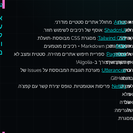
מצ
בי
ג
ל
עי
טו
א
זה
אסטרו
Astro
: מחולל אתרים סטטיים מודרני.
ע
היה
לא
ShadcnUI
: אוסף של רכיבים לשימוש חוזר.
ל
קצת
הייתה
Tailwind CSS
: מסגרת CSS מבוססת-תועלת.
ו
מרגיע
MDX
הטכנולוגיה
: תוכן Markdown + רכיבים מוטמעים.
מ
היחידה
שלאסטרו
Pagefind
: ספריית חיפוש אתרים מהירה, סטטית ומצב לא
אין
שהשתמשתי
מקוון. אין צורך ב-Algolia!
בה,
הטיה
Utterances
: מערכת תגובות המבוססת על Issues של
הנה
ברורה
GitHub.
לענן
פירוט
Netlify
: פריסות אוטומטיות, טופס יצירת קשר עם קפצ’ה.