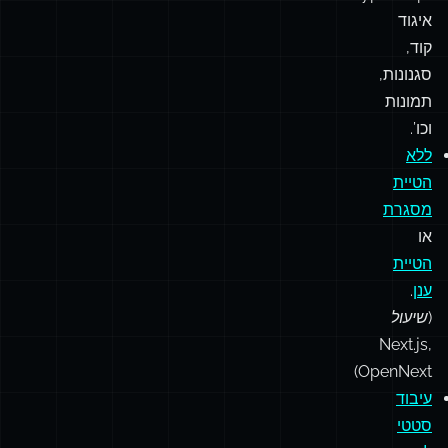
בצורה
חלקה
ב-
ESM/CJS,
TypeScript,
איגוד
קוד,
סגנונות,
תמונות
וכו’.
ללא
הטיית
מסגרת
או
הטיית
ענן
.