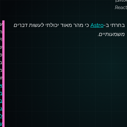
רבות:
Ember,
Knockout,
Angular,
Vue
וכמובן
React.
עי
בחרתי ב-
Astro
כי מהר מאוד יכולתי
לעשות דברים
ה
משמעותיים
.
I
ש
פ
בא
מר
זה
אי