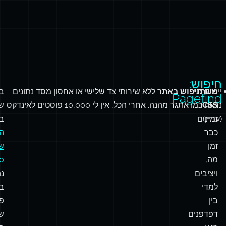
וכו’)
שימוש ב-API של
✅
❌
דפדפן בלבד
שימוש בהוקים
מותאמים אישית
התלויים במצב,
❌
✅
אפקטים או API של
דפדפן בלבד
חיפוש:
יישום
משתני
חיפוש באתר
ללא שירותי צד שלישי או אחסון מסד נתונים
בז
Pagefind
CSS
:
נראה כמו אתגר מהנה. אחרי הכל, אין לי 10,000 פוסטים לאינדקס
שע
(עדיין).
זמינים
ב
כבר
ה
זמן
ש