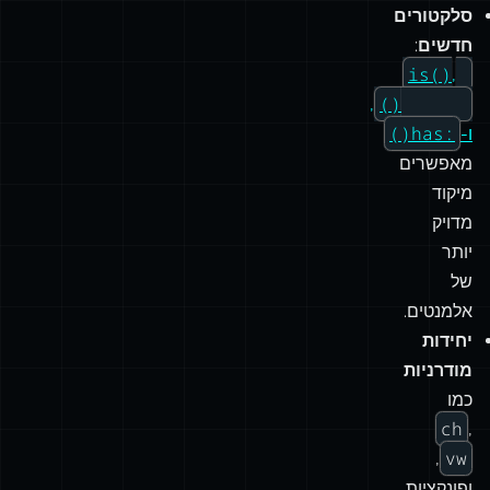
דומה
ל-
Less
או
SCSS.
סלקטורים
חדשים
:
:is()
,
:where()
,
:has()
ו-
מאפשרים
מיקוד
מדויק
יותר
של
אלמנטים.