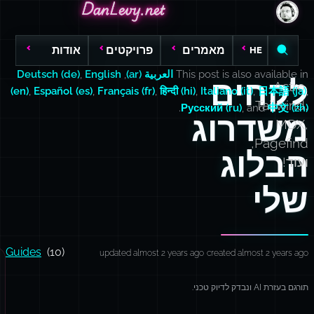
DanLevy.net
DanLevy.net
DanLevy.net
מאמרים
פרויקטים
אודות
HE
This post is also available in
العربية (ar)
,
English
,
Deutsch (de)
לקחים
Astro,
(en)
,
Español (es)
,
Français (fr)
,
हिन्दी (hi)
,
Italiano (it)
,
日本語 (ja)
,
Tailwind,
.
Русский (ru)
, and
中文 (zh)
משדרוג
MDX,
Pagefind,
הבלוג
ועוד!
שלי
Guides
(10)
updated almost 2 years ago
created almost 2 years ago
תורגם בעזרת AI ונבדק לדיוק טכני.