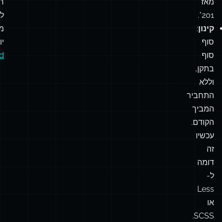
מה,
o
ויציבים
נ
למדי
בכ
בין
פ
דפדפנים
שה
מאז
ר
201*.
לה
קינון
:
מ
סוף
יו
סוף
d
בתקן,
וללא
התחביר
המביך
הקודם.
עכשיו
זה