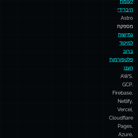
(
שיעול
Next.js,
OpenNext)
עיבוד
סטטי
לעומת
היברידי
:
Astro
מספקת
גמישות
למיקוד
ברוב
פלטפורמות
הענן
:
AWS,
GCP,
Firebase,