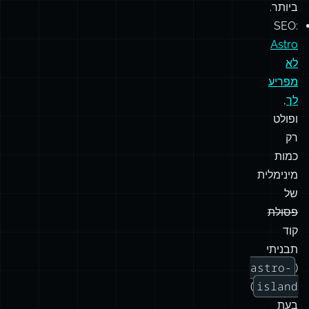
getStaticPaths
,
הופכת
יצירת
דפים
לקלה
ביותר.
SEO:
Astro
לא
מפריע
לך
,
ופולט
רק
כמות
מינימלית
של
פסולת