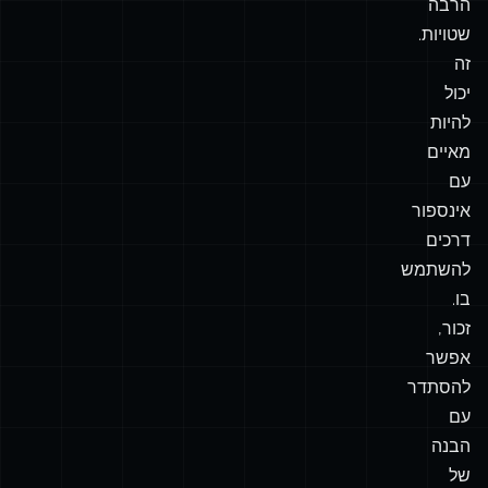
CSS
Grid.
וואו,
יש
שם
הרבה
שטויות.
זה
יכול
להיות
מאיים
עם
אינספור
דרכים
להשתמש
בו.
זכור,