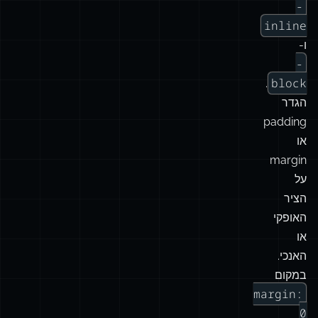
בצורה
טבעית
יותר
עם
תכונות
-
inline
ו-
-
block
.
הגדר
padding
או
margin
על
הציר
האופקי