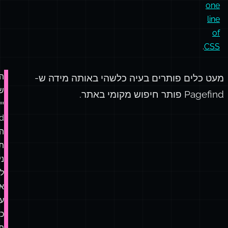
queries
,
Ten
modern
layouts
in
one
line
of
.
CSS
ה
מעט כלים פותרים בעיה כלשהי באותה מידה ש-
ש
Pagefind פותר חיפוש מקומי באתר.
יי
d
ה
תע