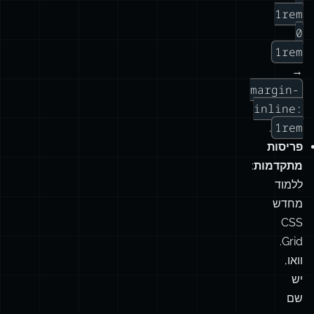
או
האנכי.
במקום
margin:
0
1rem
0
1rem
→
margin-
inline:
1rem
.
פריסות
מתקדמות
:
ללמוד
מחדש