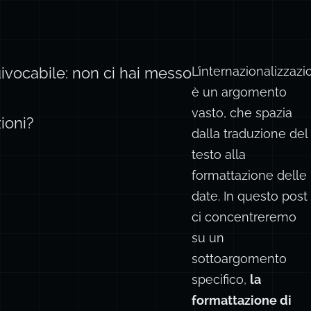
L’internazionalizzaz
ivocabile: non ci hai messo
è un argomento
vasto, che spazia
ioni?
dalla traduzione del
testo alla
formattazione delle
date. In questo post
ci concentreremo
su un
sottoargomento
specifico,
la
formattazione di