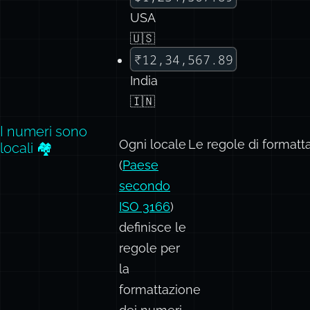
USA
🇺🇸
₹12,34,567.89
India
🇮🇳
I numeri sono
Ogni locale
Le regole di formatt
locali 🏘️
(
Paese
secondo
ISO 3166
)
definisce le
regole per
la
formattazione