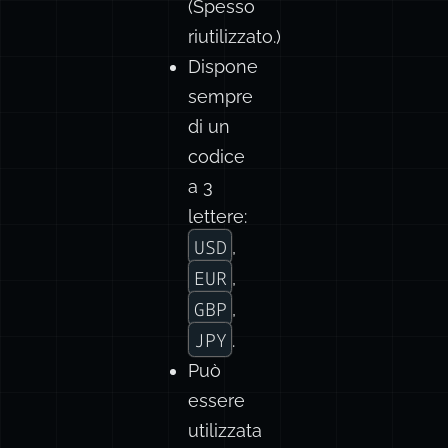
(Spesso
riutilizzato.)
Dispone
sempre
di un
codice
a 3
lettere:
USD
,
EUR
,
GBP
,
JPY
.
Può
essere
utilizzata