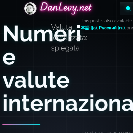
DanLevy.net
DanLevy.net
DanLevy.net
This post is also available
Numeri
Valuta
本語 (ja)
,
Русский (ru)
, a
localizzata:
e
spiegata
valute
internaziona
created almost 2 years ago
upda