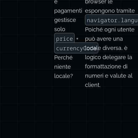
e
browser le
pagamenti
espongono tramite
navigator.langu
gestisce
solo
Poiché ogni utente
price
+
può avere una
currencyCode
locale diversa, è
.
logico delegare la
Perché
formattazione di
niente
numeri e valute al
locale?
client.