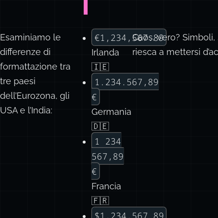
€1,234,567.89
Esaminiamo le
Caos, vero? Simboli,
differenze di
riesca a mettersi d’
Irlanda
formattazione tra
🇮🇪
tre paesi
1.234.567,89
dell’Eurozona, gli
€
USA e l’India:
Germania
🇩🇪
1 234
567,89
€
Francia
🇫🇷
$1,234,567.89