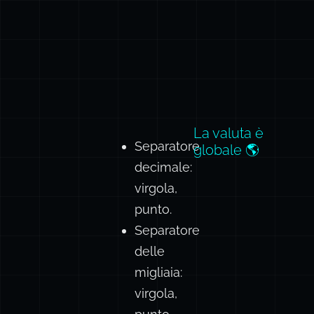
La valuta è
Separatore
globale 🌎
decimale:
virgola,
punto.
Separatore
delle
migliaia:
virgola,