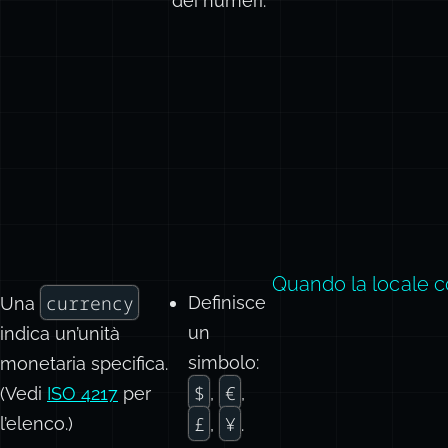
dei numeri.
Quando la locale c
currency
Definisce
Una
un
indica un’unità
simbolo:
monetaria specifica.
$
€
(Vedi
ISO 4217
per
,
,
£
¥
l’elenco.)
,
.