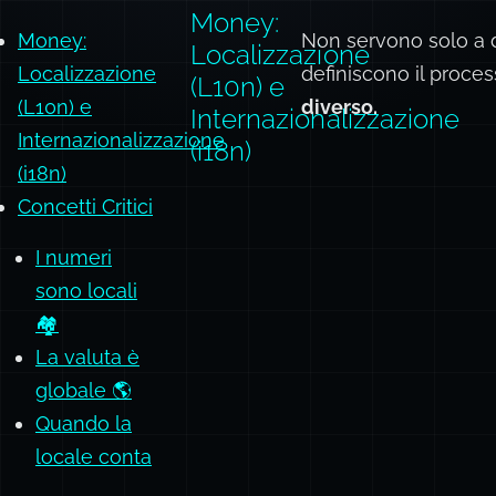
Money:
Money:
Non servono solo a 
Localizzazione
Localizzazione
definiscono il proce
(L10n) e
(L10n) e
diverso.
Internazionalizzazione
Internazionalizzazione
(i18n)
(i18n)
Concetti Critici
I numeri
sono locali
🏘️
La valuta è
globale 🌎
Quando la
locale conta