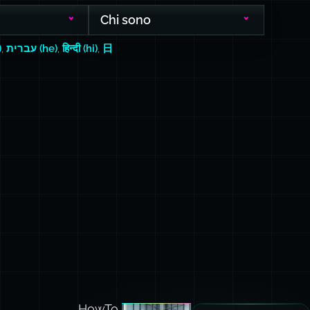
Chi sono
)
,
עברית (he)
,
हिन्दी (hi)
,
日
HowTo