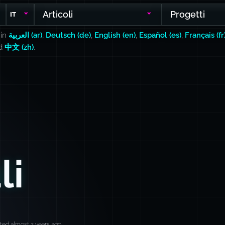
Articoli
Progetti
IT
 in
العربية (ar)
,
Deutsch (de)
,
English (en)
,
Español (es)
,
Français (fr
nd
中文 (zh)
.
li
ted almost 2 years ago