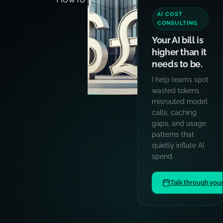
AI COST
CONSULTING
Your AI bill is
higher than it
needs to be.
I help teams spot
wasted tokens,
misrouted model
calls, caching
gaps, and usage
patterns that
quietly inflate AI
spend.
Talk through you