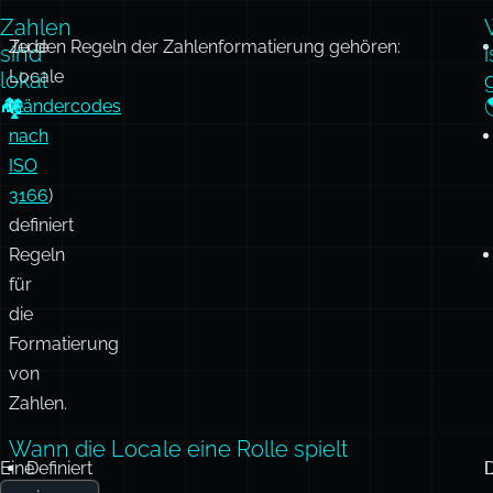
Zahlen
Jede
Zu den Regeln der Zahlenformatierung gehören:
sind
i
Locale
lokal
🏘️
(
Ländercodes
nach
ISO
3166
)
definiert
Regeln
für
die
Formatierung
von
Zahlen.
Wann die Locale eine Rolle spielt
Eine
Definiert
D