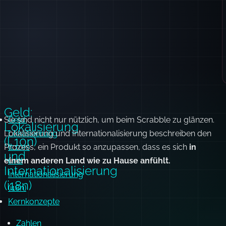
Geld:
Sie sind nicht nur nützlich, um beim Scrabble zu glänzen.
Geld:
Lokalisierung
Lokalisierung
Lokalisierung
und
Internationalisierung
beschreiben den
(L10n)
Prozess, ein Produkt so anzupassen, dass es sich
(L10n)
in
und
einem anderen Land wie zu Hause anfühlt.
und
Internationalisierung
Internationalisierung
(i18n)
(i18n)
Kernkonzepte
Zahlen