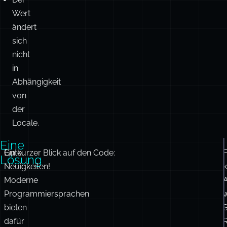
Wert
ändert
sich
nicht
in
Abhängigkeit
von
der
Locale.
Eine
Gute
Ein kurzer Blick auf den Code:
F
Lösung
Neuigkeiten!
Moderne
Programmiersprachen
bieten
dafür