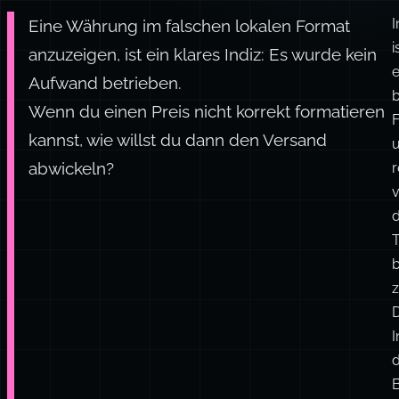
I
Eine Währung im falschen lokalen Format
i
anzuzeigen, ist ein klares Indiz: Es wurde kein
e
Aufwand betrieben.
b
Wenn du einen Preis nicht korrekt formatieren
F
kannst, wie willst du dann den Versand
abwickeln?
r
b
z
I
B