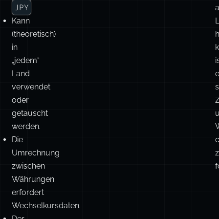
JPY
.
Kann
(theoretisch)
in
k
„jedem“
i
Land
verwendet
s
oder
getauscht
werden.
Die
c
Umrechnung
zwischen
f
Währungen
erfordert
Wechselkursdaten.
Der