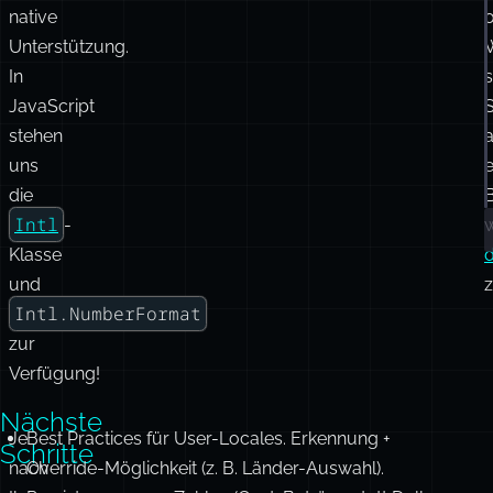
native
Unterstützung.
In
s
JavaScript
S
stehen
a
uns
e
die
B
Intl
-
Klasse
d
und
z
Intl.NumberFormat
zur
Verfügung!
Nächste
Je
Best Practices für User-Locales. Erkennung +
Schritte
nach
Override-Möglichkeit (z. B. Länder-Auswahl).