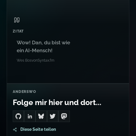
ZITAT
Wow! Dan, du bist wie
ein AI-Mensch!
Wes Bos
von
Syntax.fm
ANDERSWO
Folge mir hier und dort...
Go to Dan's GitHub
Connect with me on LinkedIn
Follow me on Bluesky
Follow me on Twitter
Follow me on Mastodon
Diese Seite teilen