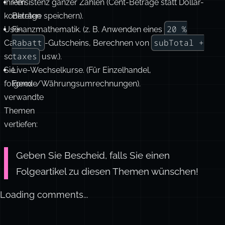
Ihrem
Persistenz ganzer Zahlen (Cent-Beträge statt Dollar-
konkreten
Beträge speichern).
20 %
Use-
Finanzmathematik. (z. B. Anwenden eines
Rabatt
subTotal +
Case
-Gutscheins, Berechnen von
taxes
sollten
usw.).
Sie
Live-Wechselkurse. (Für Einzelhandel,
folgende
Forex-/Währungsumrechnungen).
verwandte
Themen
vertiefen:
Geben Sie Bescheid, falls Sie einen
Folgeartikel zu diesen Themen wünschen!
Loading comments...