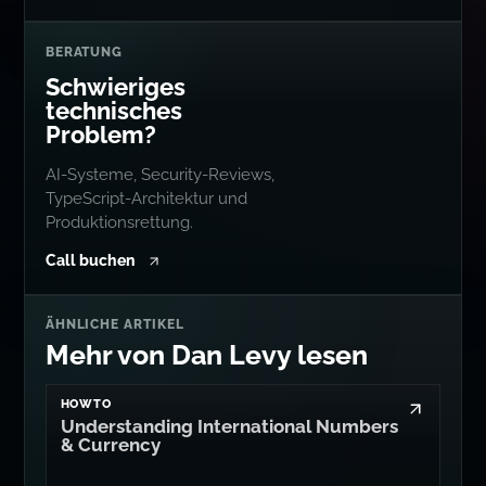
BERATUNG
Schwieriges
technisches
Problem?
AI-Systeme, Security-Reviews,
TypeScript-Architektur und
Produktionsrettung.
Call buchen
ÄHNLICHE ARTIKEL
Mehr von Dan Levy lesen
HOWTO
Understanding International Numbers
& Currency