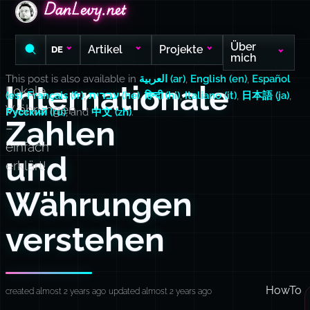
DanLevy.net
DanLevy.net
DanLevy.net
Über
Artikel
Projekte
DE
mich
This post is also available in
العربية (ar)
,
English (en)
,
Español
Internationale
Lokale
(es)
,
Français (fr)
,
עברית (he)
,
हिन्दी (hi)
,
Italiano (it)
,
日本語 (ja)
,
Währungen
Русский (ru)
, and
中文 (zh)
.
Zahlen
–
einfach
und
erklärt!
Währungen
verstehen
HowTo
created almost 2 years ago
updated almost 2 years ago