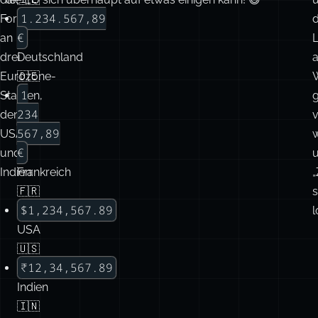
1.234.567,89
Formatierung
d
€
an
drei
Deutschland
Eurozone-
🇩🇪
1
Staaten,
234
den
567,89
USA
w
€
und
u
Indien:
Frankreich
„
🇫🇷
s
$1,234,567.89
l
USA
🇺🇸
₹12,34,567.89
Indien
🇮🇳