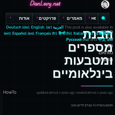
DanLevy.net
DanLevy.net
DanLevy.net
מאמרים
פרויקטים
אודות
HE
This post is also available in
العربية (ar)
,
English
,
Deutsch (de)
הבנת
הסבר
(en)
,
Español (es)
,
Français (fr)
,
हिन्दी (hi)
,
Italiano (it)
,
日本語 (ja)
,
על
.
Русский (ru)
, and
中文 (zh)
מספרים
כסף
מותאם
ומטבעות
מקומית!
בינלאומיים
HowTo
updated almost 2 years ago
created almost 2 years ago
תורגם בעזרת AI ונבדק לדיוק טכני.