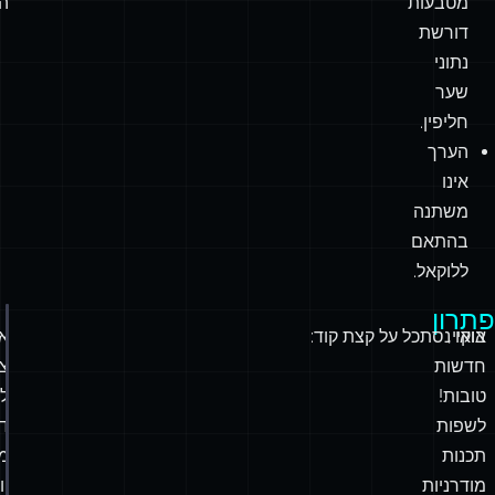
מטבעות
הל
דורשת
נתוני
שער
חליפין.
הערך
אינו
משתנה
בהתאם
ללוקאל.
פתרון
אוקיי,
בואו נסתכל על קצת קוד:
א
חדשות
צר
טובות!
ל
לשפות
ד
תכנות
מ
מודרניות
יו