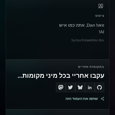
ציטוט
וואו! Dan, אתה כמו איש
AI!
Wes Bos
מאת
Syntax.fm
במקומות אחרים
עקבו אחריי בכל מיני מקומות...
Follow me on Mastodon
Follow me on Twitter
Connect with me on LinkedIn
Follow me on Bluesky
Go to Dan's GitHub
שתפו את העמוד הזה