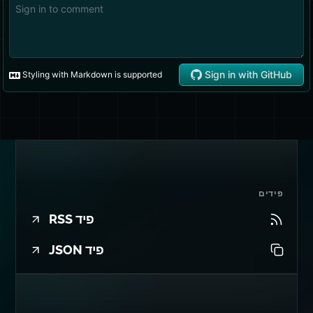
פידים
פיד RSS
פיד JSON