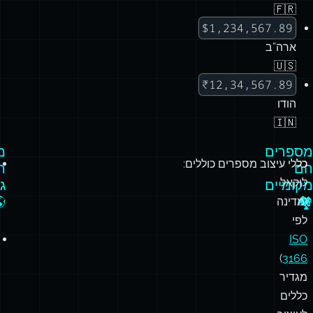
🇫🇷
$1,234,567.89
ארה”ב
🇺🇸
₹12,34,567.89
הודו
🇮🇳
ע
מספרים
כללי עיצוב מספרים כוללים:
כל
א
הם
לוקאל
י
מקומיים

🏘️
(מדינה
לפי
ISO
)
3166
מגדיר
כללים