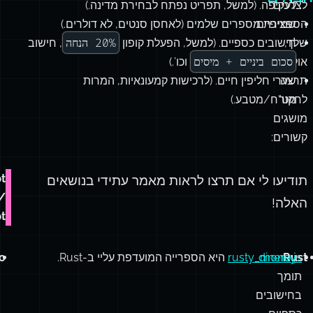
לצרכים
לעקיפה. (למשל, תפריט נפתח לבחירת מדינה.)
הספציפיים
שמירת מספרים שלמים (לאחסן סנטים, לא דולרים.)
20% הנחה
שלך,
חישובים כספיים. (למשל, הפעלת קופון
, חישוב
סכום ביניים + מיסים
אולי
וכו’.)
תרצה
שערי חליפין חיים. (לרכישות קמעונאיות, המרות
לחקור
מט”ח/מטבע.)
מושגים
קשורים:
t
תודיעו לי אם תרצו לראות מאמר עתידי בנושאים
/
האלה!
t
Rust
dinero.js
rusty_money
היא הספרייה המועדפת עליי ב-Rust.
o
תומך
בחישובים