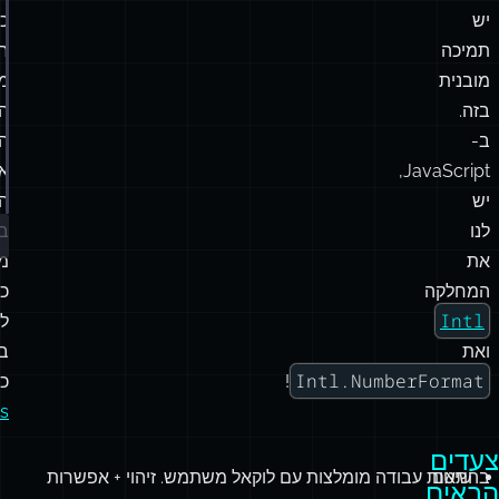
יש
כמ
תמיכה
ח
מובנית
מי
בזה.
ה
ב-
ה
JavaScript,
או
יש
ה
לנו
בי
את
מ
המחלקה
כד
Intl
ל
ואת
ב
Intl.NumberFormat
!
כמ
js
צעדים
בהתאם
שיטות עבודה מומלצות עם לוקאל משתמש. זיהוי + אפשרות
הבאים