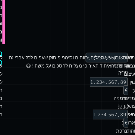
ב
מס
ע
מ
ו
מ
€1,234,567.89
בואו
כאוס! נכון? יש סמלים, רווחים וסימני פיסוק שעפים לכל עבר! זה
לפ
מ
נבחן
אירלנד
מדהים שהאיחוד האירופי מצליח להסכים על משהו! 😅
שנ
עיצוב
🇮🇪
לפ
1.234.567,89
בין
ל
€
3
הכ
מדינות
גרמניה
ב
גוש
🇩🇪
ה
1 234 567,89
האירו,
מק
€
ארה”ב
והודו:
צרפת