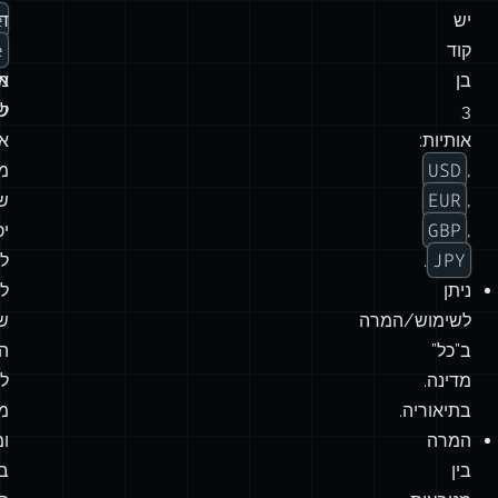
e
יש
ד
e
קוד
ל
בן
אי
מכ
3
ש
לו
אותיות:
א
USD
,
מ
EUR
,
ש
GBP
,
יכ
JPY
.
לה
ניתן
לו
לשימוש/המרה
שו
ב”כל”
הג
מדינה.
ל
בתיאוריה.
מ
המרה
ו
בין
ב