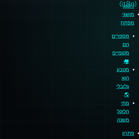
(i18n)
(i18n)
מושגי
מפתח
מספרים
הם
מקומיים
🏘️
מטבע
הוא
גלובלי
🌎
מתי
הלוקל
משנה
פתרון