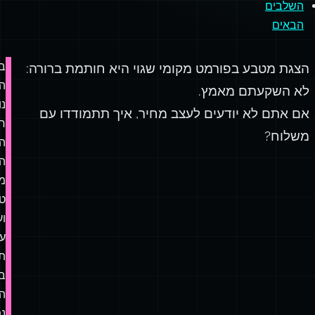
השלבים
הבאים
בי
הצגת מטבע בפורמט מקומי שגוי היא חותמת ברורה:
ה
לא השקעתם מאמץ.
נ
אם אתם לא יודעים לעצב מחיר, איך תתמודדו עם
ר
משלוח?
ה
ה
מ
ט
וע
עי
תא
ב
ה
נ