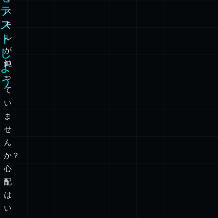
テ
ス
ス
キ
ト
ル
し
が
鈍
よ
っ
う
て
い
ま
せ
ん
か？
心
配
は
い