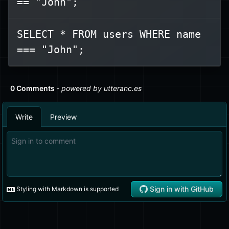
== "John";
SELECT * FROM users WHERE name
=== "John";