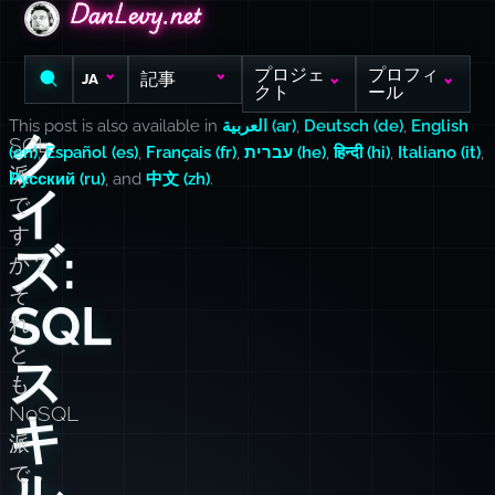
DanLevy.net
DanLevy.net
DanLevy.net
プロジェ
プロフィ
記事
JA
クト
ール
This post is also available in
العربية (ar)
,
Deutsch (de)
,
English
ク
SQL
(en)
,
Español (es)
,
Français (fr)
,
עברית (he)
,
हिन्दी (hi)
,
Italiano (it)
,
派
Русский (ru)
, and
中文 (zh)
.
イ
で
す
ズ:
か？
そ
SQL
れ
と
ス
も
NoSQL
キ
派
で
ル