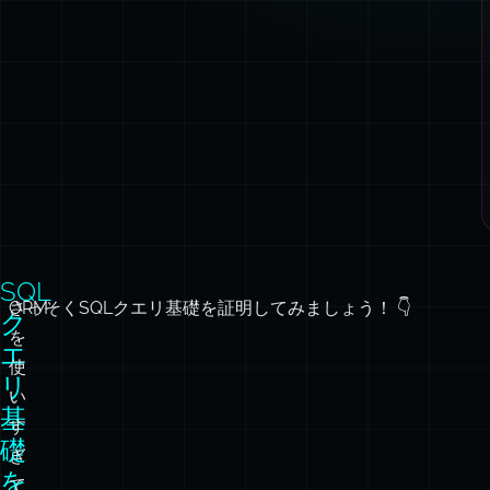
SQL
ORM
さっそくSQLクエリ基礎を証明してみましょう！ 👇
ク
を
エ
使
リ
い
基
す
礎
ぎ
を
て