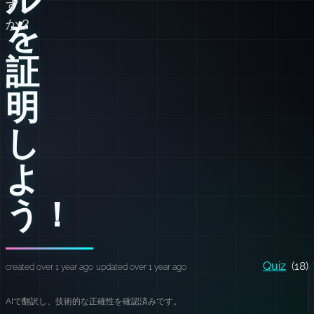
す
を
か？
証
明
し
よ
う！
Quiz
(18)
created over 1 year ago
updated over 1 year ago
AIで翻訳し、技術的な正確性を確認済みです。