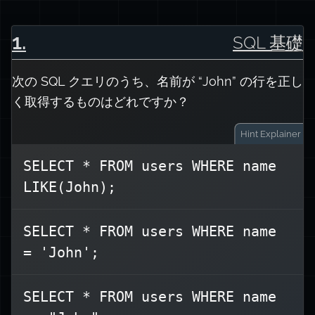
1
.
SQL 基礎
次の SQL クエリのうち、名前が “John” の行を正し
く取得するものはどれですか？
Hint
Explainer
SELECT * FROM users WHERE name
LIKE(John);
SQL では、等価比較にはシングルイコ
==
句で使用し、
WHERE
) を
=
ール (
SELECT * FROM users WHERE name
は JavaScript の演算子であり
===
や
= 'John';
使用しません。
SELECT * FROM users
正しい構文は
SELECT * FROM users WHERE name
です。
WHERE name = 'John';