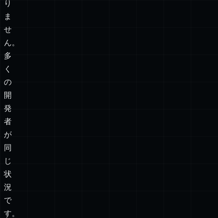
り
ま
せ
ん。
多
く
の
開
発
者
が
同
じ
状
況
で
す。