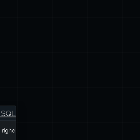
i SQL
 righe