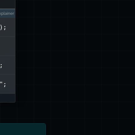
plainer
);
le (
sola
non
;
ta è
n';
";