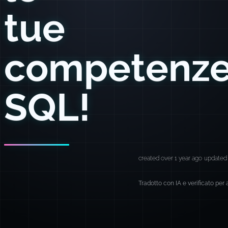
tue
competenz
SQL!
created over 1 year ago
updated 
Tradotto con IA e verificato per