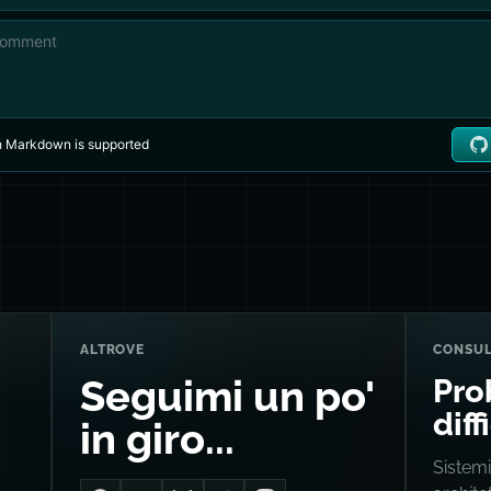
ALTROVE
CONSU
Pro
Seguimi un po'
diff
in giro...
Sistemi