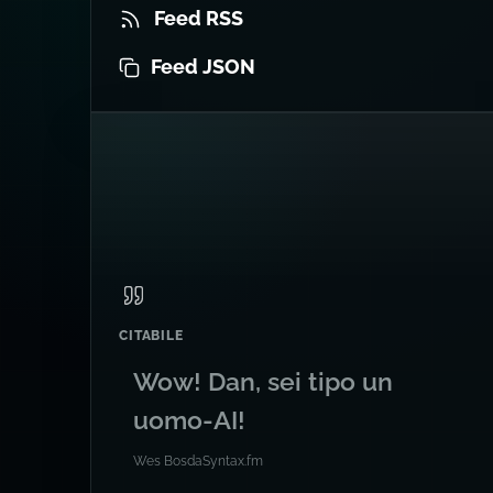
Feed RSS
Feed JSON
CITABILE
Wow! Dan, sei tipo un
uomo-AI!
Wes Bos
da
Syntax.fm