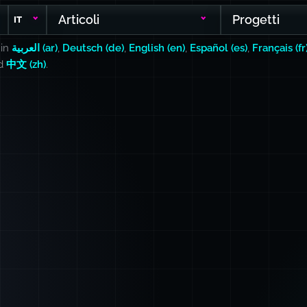
Articoli
Progetti
IT
 in
العربية (ar)
,
Deutsch (de)
,
English (en)
,
Español (es)
,
Français (fr
nd
中文 (zh)
.