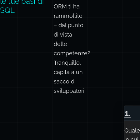
le tue basi di
ORM ti ha
SQL
rammollito
– dal punto
di vista
delle
competenze?
Tranquillo,
capita a un
sacco di
sviluppatori.
1
.
Quale
in cui