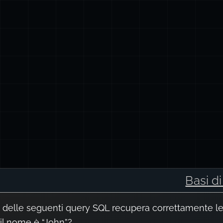
Basi d
 delle seguenti query SQL recupera correttamente le
 il nome è “John”?