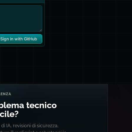
LENZA
blema tecnico
icile?
 di IA, revisioni di sicurezza,