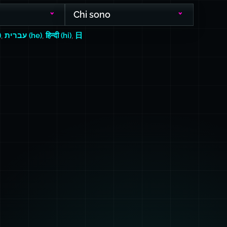
Chi sono
)
,
עברית (he)
,
हिन्दी (hi)
,
日