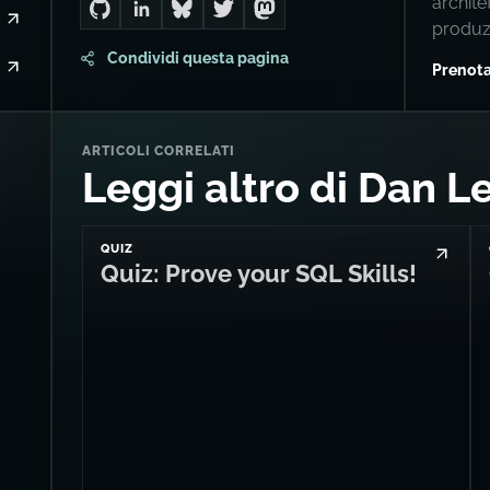
archite
Go to Dan's GitHub
Connect with me on LinkedIn
Follow me on Bluesky
Follow me on Twitter
Follow me on Mastodon
produz
Condividi questa pagina
Prenota
ARTICOLI CORRELATI
Leggi altro di Dan L
QUIZ
Quiz: Prove your SQL Skills!