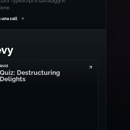
ttura TypeScript e salvataggi in
ione.
 una call
evy
QUIZ
Quiz: Destructuring
Delights