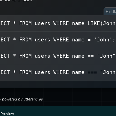
Hint
Ex
LECT * FROM users WHERE name LIKE(John
) viene utilizzato
=
In SQL, il singolo segno di ugua
LECT * FROM users WHERE name = 'John';
,
WHERE
per i controlli di uguaglianza nella clau
, che sono operatori di JavaScript.
===
o
==
LECT * FROM users WHERE name == "John"
SELECT * FROM users
La sintassi corret
.
WHERE name = 'Joh
LECT * FROM users WHERE name === "John