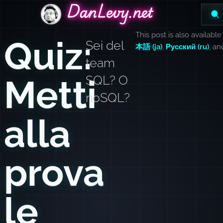
DanLevy.net
DanLevy.net
DanLevy.net
This post is also available
Quiz:
Sei del
本語 (ja)
,
Русский (ru)
, a
team
Metti
SQL? O
noSQL?
alla
prova
le