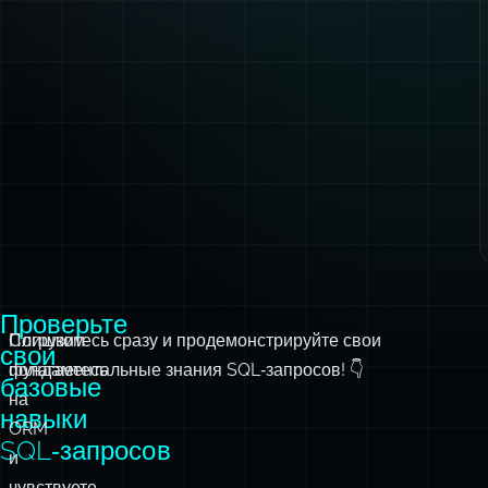
Проверьте
Слишком
Погрузитесь сразу и продемонстрируйте свои
свои
полагаетесь
фундаментальные знания SQL‑запросов! 👇
базовые
на
навыки
ORM
SQL‑запросов
и
чувствуете