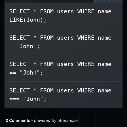
SELECT * FROM users WHERE name
LIKE(John);
В SQL для проверки равенства в
используется один
WHERE
операторе
SELECT * FROM users WHERE name
или
==
), а не
=
знак равенства (
= 'John';
, которые являются операторами
===
JavaScript.
SELECT * FROM users WHERE name
SELECT *
Правильный синтаксис:
== "John";
FROM users WHERE name =
.
'John';
SELECT * FROM users WHERE name
=== "John";