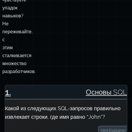
упадок
навыков?
Не
переживайте,
с
этим
сталкивается
множество
разработчиков.
1
.
Основы SQL
Какой из следующих SQL‑запросов правильно
извлекает строки, где имя равно “John”?
Hint
Explainer