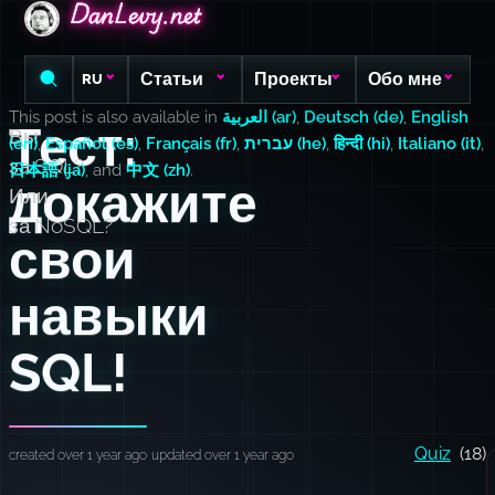
DanLevy.net
DanLevy.net
DanLevy.net
Статьи
Проекты
Обо мне
RU
This post is also available in
العربية (ar)
,
Deutsch (de)
,
English
Тест:
Вы
(en)
,
Español (es)
,
Français (fr)
,
עברית (he)
,
हिन्दी (hi)
,
Italiano (it)
,
за SQL?
日本語 (ja)
, and
中文 (zh)
.
докажите
Или
за NoSQL?
свои
навыки
SQL!
Quiz
(18)
created over 1 year ago
updated over 1 year ago