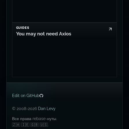
GUIDES
You may not need Axios
Edit on GitHub
© 2008-2026
Dan Levy
Все права rebase-нуты.
🇿🇦 🇮🇪 🇬🇧 🇺🇸.