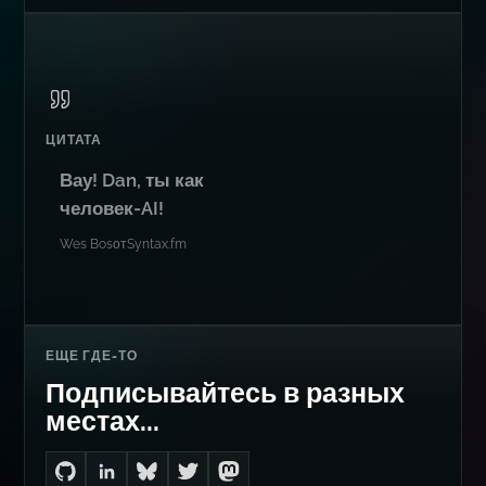
ЦИТАТА
Вау! Dan, ты как
человек-AI!
Wes Bos
от
Syntax.fm
ЕЩЕ ГДЕ-ТО
Подписывайтесь в разных
местах...
Go to Dan's GitHub
Connect with me on LinkedIn
Follow me on Bluesky
Follow me on Twitter
Follow me on Mastodon