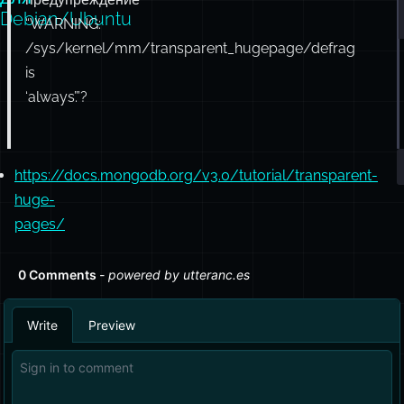
Debian/Ubuntu
“WARNING:
/sys/kernel/mm/transparent_hugepage/defrag
is
‘always’.”?
https://docs.mongodb.org/v3.0/tutorial/transparent-
huge-
pages/