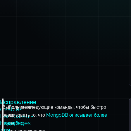
Исправление
Выполните следующие команды, чтобы быстро
Получаете
disable-
реализовать то, что
ли
MongoDB описывает более
transparent-
hugepages
подробно
вы
.
для
предупреждение