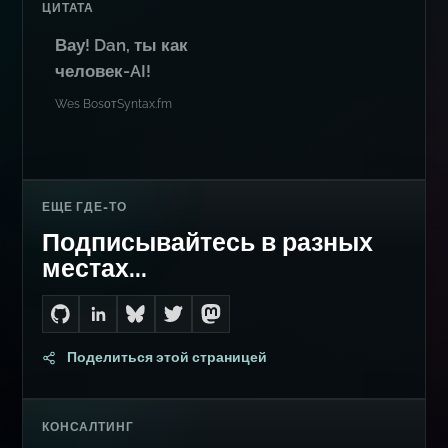
ЦИТАТА
Вау! Dan, ты как
человек-AI!
Wes Bos
от
Syntax.fm
ЕЩЕ ГДЕ-ТО
Подписывайтесь в разных
местах...
Go to Dan's GitHub
Connect with me on LinkedIn
Follow me on Bluesky
Follow me on Twitter
Follow me on Mastodon
Поделиться этой страницей
КОНСАЛТИНГ