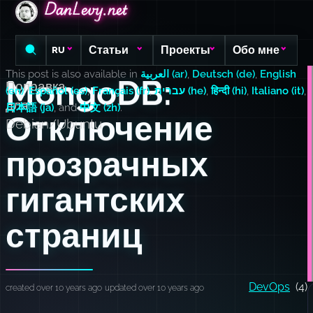
DanLevy.net
DanLevy.net
DanLevy.net
Статьи
Проекты
Обо мне
RU
This post is also available in
العربية (ar)
,
Deutsch (de)
,
English
MongoDB:
Поправка
(en)
,
Español (es)
,
Français (fr)
,
עברית (he)
,
हिन्दी (hi)
,
Italiano (it)
,
для
日本語 (ja)
, and
中文 (zh)
.
Отключение
Debian/Ubuntu
прозрачных
гигантских
страниц
DevOps
(4)
created over 10 years ago
updated over 10 years ago