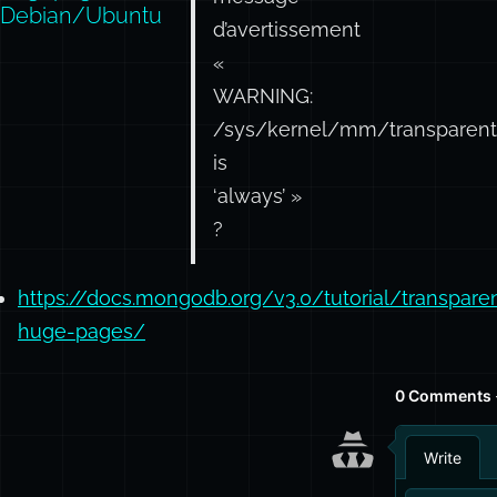
Debian/Ubuntu
d’avertissement
«
WARNING:
/sys/kernel/mm/transparen
is
‘always’ »
?
https://docs.mongodb.org/v3.0/tutorial/transpare
huge-pages/