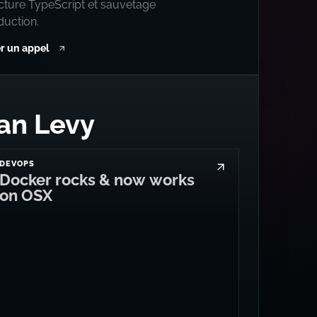
ecture TypeScript et sauvetage
duction.
r un appel
an Levy
DEVOPS
Docker rocks & now works
on OSX