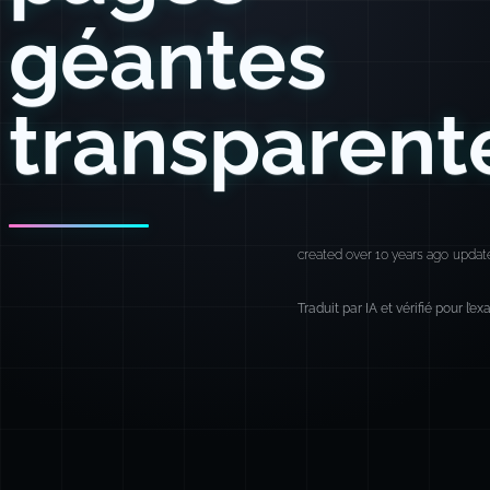
géantes
transparent
created over 10 years ago
updat
Traduit par IA et vérifié pour l’e