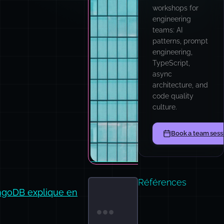
workshops for
engineering
teams: AI
patterns, prompt
engineering,
TypeScript,
async
architecture, and
code quality
culture.
Book a team sess
Références
goDB explique en
Terminal window