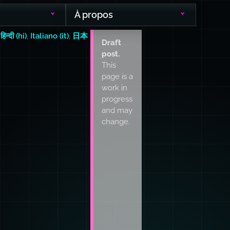
À propos
,
हिन्दी (hi)
,
Italiano (it)
,
日本
Draft
post.
This
page is a
work in
progress
and may
change.