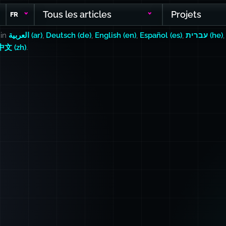
Tous les articles
Projets
FR
 in
العربية (ar)
,
Deutsch (de)
,
English (en)
,
Español (es)
,
עברית (he)
中文 (zh)
.