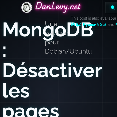
DanLevy.net
DanLevy.net
DanLevy.net
This post is also available
MongoDB
Une
語 (ja)
,
Русский (ru)
, and
solution
:
pour
Debian/Ubuntu
Désactiver
les
pages