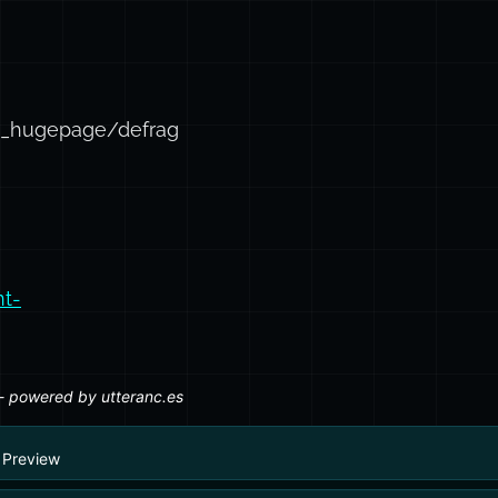
t_hugepage/defrag
nt-