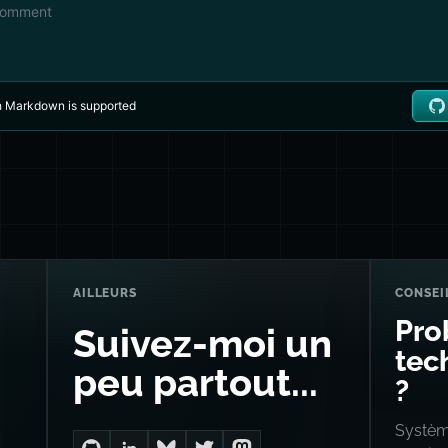
AILLEURS
CONSEI
Pro
Suivez-moi un
tech
peu partout...
?
Système