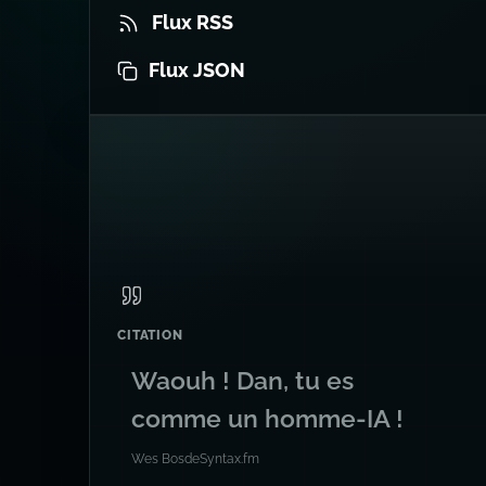
Flux RSS
Flux JSON
CITATION
Waouh ! Dan, tu es
comme un homme-IA !
Wes Bos
de
Syntax.fm