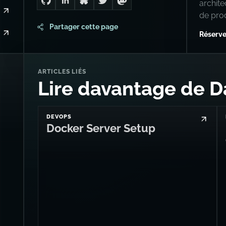
archit
Go to Dan's GitHub
Connect with me on LinkedIn
Follow me on Bluesky
Follow me on Twitter
Follow me on Mastodon
de pro
Partager cette page
Réserve
ARTICLES LIÉS
Lire davantage de D
DEVOPS
Docker Server Setup