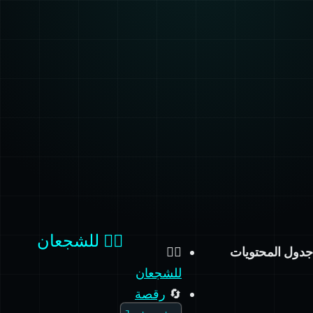
🧗‍♀️ للشجعان
جدول المحتويات
🧗‍♀️
للشجعان
🔄
رقصة
:latest