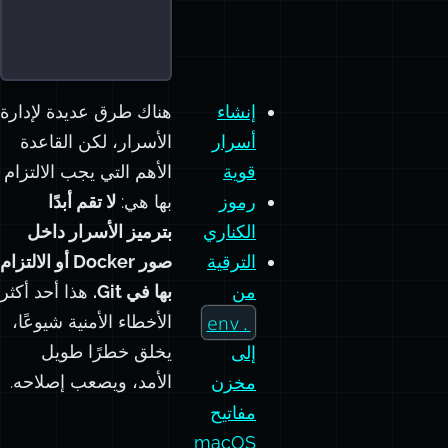
إنشاء
هناك طرق عديدة لإدارة
أسرار
الأسرار، لكن القاعدة
قوية
الأهم التي يجب الالتزام
رموز
بها هي:
لا تقم أبدًا
الكناري
بترميز الأسرار داخل
الترقية
صور Docker أو الالتزام
من
بها في Git.
هذا أحد أكثر
.env
الأخطاء الأمنية شيوعًا،
يخلق خطرًا طويل
إلى
الأمد، ويصعب إصلاحه.
مخزن
مفاتيح
macOS