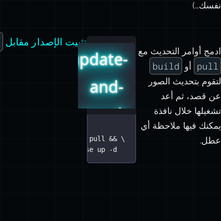
t
تثبيت الإصدار مقابل
ادمج أوامر التحديث مع
update-
build
pull
أو
لتقوم بتحديث الصور
and-
عن قصد، ثم أعد
run.sh
تشغيلها خلال نافذة
يمكنك فيها ملاحظة أي
#!/bin/bash
docker
compose
pull
 && 
\
عطل.
docker
compose
up
-d