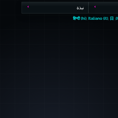
نبذة
हिन्दी (hi)
,
Italiano (it)
,
日
,