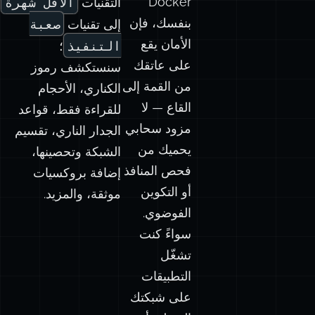
بنفسك، فإن
صعبة
إلى تقنيات
الأمان يقع
التنفيذ
؛
على عاتقك
سنستكشف رموز
من القمة إلى
الكناري، الأحجام
القاع — لا
للقراءة فقط، قواعد
مزود سحابي
الجدار الناري، تقسيم
يحميك من
الشبكة وتحصينها،
فحص المنافذ
إضافة بروكسيات
أو التكوين
موثقة، والمزيد.
الفوضوي.
سواءً كنت
تشغّل
التطبيقات
على شبكتك
المنزلية أو