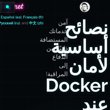
evy.net
evy.net
DanLevy.net
,
Español (es)
,
Français (fr)
نصائح
آمن
Русский (ru)
, and
中文 (zh)
خدماتك
أساسية
المستضافة
ذاتيًا، من
الدفاع
لأمان
إلى
المراقبة!
Docker
عند