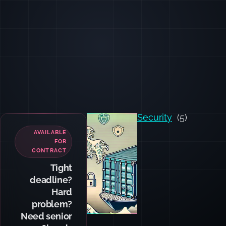
Security
(5)
© 2025 Dan
Levy
AI
ARCHITECTURE
Building AI-
native
systems that
actually
scale?
I design RAG