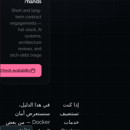
pipelines, agent
loops, and multi-
model routers
with cost,
latency, and
quality tradeoffs
made visible
from day one.
w the architecture
إذا كنت
في هذا الدليل،
تستضيف
سنستعرض أمان
خدمات
Docker — من بعض
الأقل شهرة
Docker
التقنيات