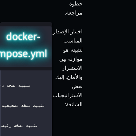
مراجعة.
اختيار الإصدار
docker-
المناسب
لتثبيته هو
mpose.yml
موازنة بين
الاستقرار
والأمان. إليك
بعض
# تثبيت نسخة د
الاستراتيجيات
الشائعة:
# تثبيت نسخة تصحيحية
# تثبيت نسخة رئيس