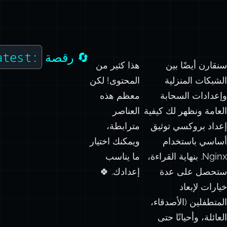
:latest
🔄 رقصة
سنقارن أيضًا بين
هذا كثير من
الشبكات المنزلية
المحتوى! لكن
وإعدادات السحابة
معظم هذه
العامة ونظهر لك كيفية
العناصر
إعداد بروكسي توثيق
مترابطة،
أساسي باستخدام
ويمكنك اختيار
Nginx. بنهاية القراءة،
ما يناسب
ستحصل على عدة
إعدادك. 🍀
خيارات لإبعاد
المتطفلين (الأصدقاء،
العائلة، وأحيانًا حتى
نفسك…)