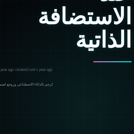
الاستضافة
الذاتية
 year ago
created over 1 year ago
تُرجم بالذكاء الاصطناعي وروجع لضمان