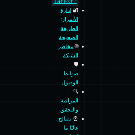
🔐
إدارة
الأسرار:
الطريقة
الصحيحة
🌐
مخاطر
الشبكة
🛡️
ضوابط
الوصول
🔍
المراقبة
والتحقق
⏰
نصائح
غالبًا ما
تُهمل