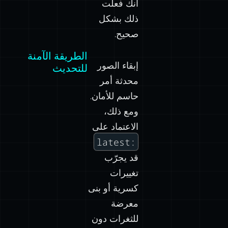
ذلك بشكل
صحيح.
الطريقة الآمنة
إبقاء الصور
للتحديث
محدثة أمر
حاسم للأمان.
ومع ذلك،
الاعتماد على
:latest
قد يجرّب
تغييرات
كسرية أو بنى
معرضة
للثغرات دون
خطوة