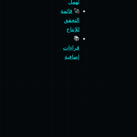
🚀
قائمة
التحقق
للإنتاج
📚
قراءات
إضافية