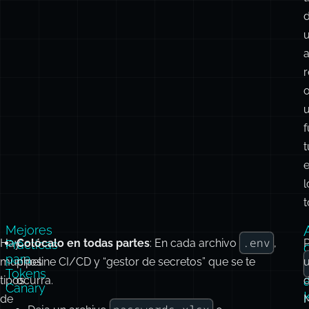
a
r
f
t
l
t
Mejores
.env
Hay
Colócalo en todas partes
: En cada archivo
,
Prácticas
para
muchos
pipeline CI/CD y “gestor de secretos” que se te
u
Tokens
tipos
ocurra.
Canary
de