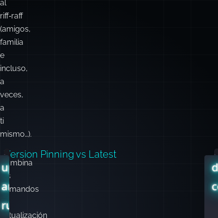
al
riff‑raff
(amigos,
familia
e
incluso,
a
veces,
a
ti
mismo…).
Version Pinning vs Latest
Combina
E
update-
d
los
l
and-
comandos
v
de
run.sh
actualización