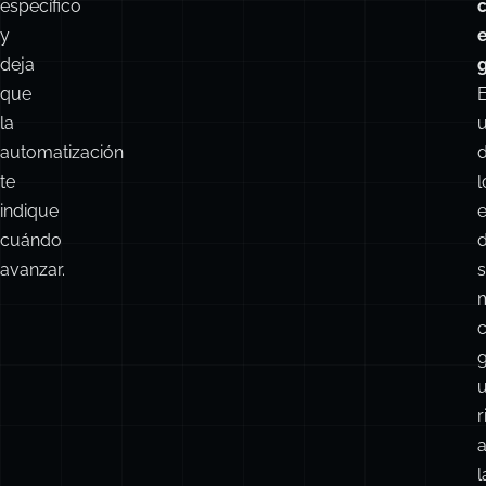
específico
y
deja
g
que
la
automatización
te
l
indique
e
cuándo
avanzar.
r
l