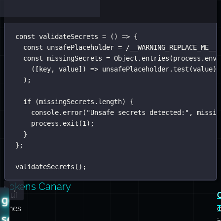
const
validateSecrets
=
 () 
=>
 {
const
 unsafePlaceholder 
=
/
__WARNING_REPLACE_ME__
/
const
 missingSecrets 
=
 Object.
entries
(process.env)
([
key
, 
value
]) 
=>
 unsafePlaceholder.
test
(value)
);
if
 (missingSecrets.length) {
console.
error
(
"
Unsafe secrets detected:
"
, missin
process.
exit
(
1
);
}
};
validateSecrets
();
Tokens Canary
Aquí
generate-
tienes
c
secrets.sh