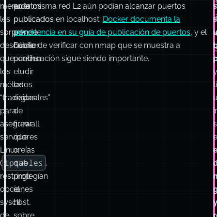
menudo
puertos
en la misma red L2 aún podían alcanzar puertos
les
publicados
publicados en localhost.
Docker documenta la
sorprende
por
advertencia en su guía de publicación de puertos
, y el
descubrir
Docker
hábito de verificar con nmap que se muestra a
que
pueden
continuación sigue siendo importante.
p
los
eludir
métodos
las
t
“tradicionales”
reglas
para
de
asegurar
firewall
s
servidores
que
Linux
creías
iptables
(
que
,
restringir
protegían
opciones
el
sysctl
host,
de
sobre