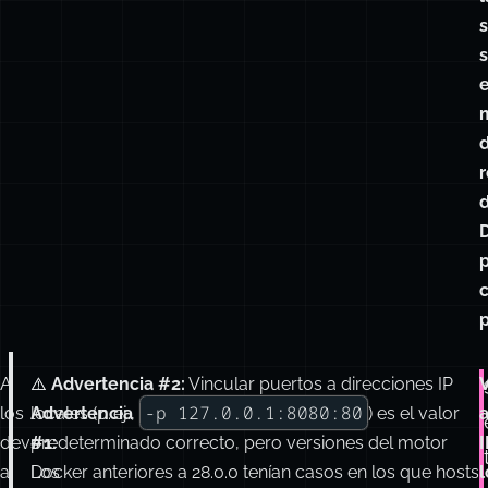
e
A
⚠️
⚠️
Advertencia #2:
Vincular puertos a direcciones IP
V
-p 127.0.0.1:8080:80
los
Advertencia
locales (p. ej.,
) es el valor
devs
#1:
predeterminado correcto, pero versiones del motor
I
a
Los
Docker anteriores a 28.0.0 tenían casos en los que hosts
l