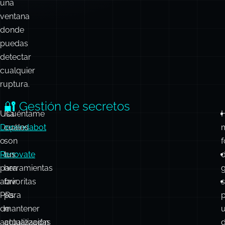
una
ventana
donde
puedas
detectar
cualquier
ruptura.
🔐 Gestión de secretos
Usa
¡Cuéntame
Dependabot
cuáles
o
son
Renovate
tus
para
herramientas
g
abrir
favoritas
s
PRs
para
de
mantener
actualización
actualizadas