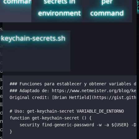
commands
secrets in
per
tienes
Brian
environment
command
una
Hetfield
forma
and
sencilla
Jan
keychain-secrets.sh
de
Schaumann
.
automatizar
la
carga
de
secretos
### Funciones para establecer y obtener variables de
desde
### Adaptado de: https://www.netmeister.org/blog/key
el
Original
credit:
 [Brian 
Hetfield]
(
https://gist.githu
llavero
# Uso: get-keychain-secret VARIABLE_DE_ENTORNO
de
function
get-keychain-secret
 () {
macOS,
security
find-generic-password
-w
-a
 ${
USER
} 
-D
con
}
soporte