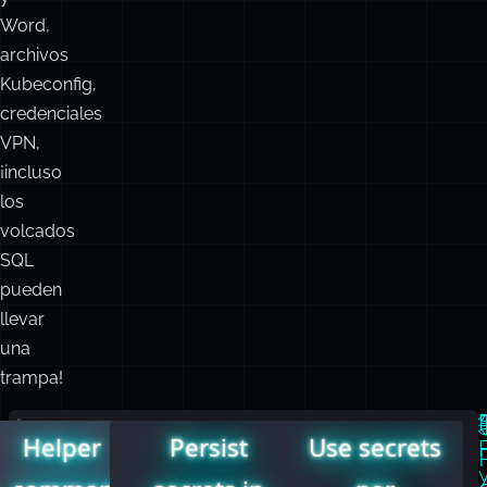
Word,
archivos
Kubeconfig,
credenciales
VPN,
¡incluso
los
volcados
SQL
pueden
llevar
una
trampa!

Helper
Persist
Use secrets
A
Original
continuación
credit: