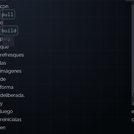
con
f
#!/bin/bash
pull
docker
compose
pull
 && 
\
o
docker
compose
up
-d
build
para
que
e
refresques
e
las
e
imágenes
de
s
forma
deliberada,
y
luego
e
reinícialas
en