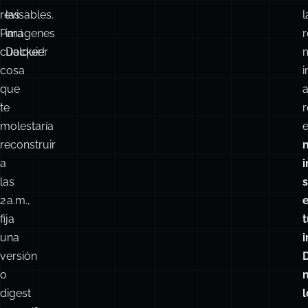
revisables.
las
l
Para
imágenes
r
cualquier
Docker!
cosa
que
te
r
molestaría
e
reconstruir
a
i
las
2 a.m.,
fija
t
una
versión
o
n
digest
l