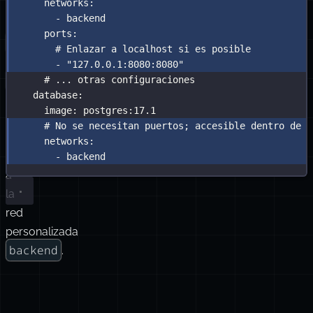
networks
:
el
-
backend
servicio
ports
:
app
# Enlazar a localhost si es posible
a
-
"
127.0.0.1:8080:8080
"
127.0.0.1:8080
# ... otras configuraciones
database
:
y
image
:
postgres:17.1
conecta
# No se necesitan puertos; accesible dentro de l
ambos
networks
:
contenedores
-
backend
a
la
red
personalizada
backend
.