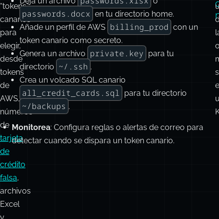
passwords.xlsx
Deja un archivo
o
“tokens”
passwords.docx
en tu directorio home.
canarios
billing_prod
Añade un perfil de AWS
con un
para
l
token canario como secreto.
elegir,
private.key
Genera un archivo
para tu
desde
~/.ssh
directorio
.
tokens
Crea un volcado SQL canario
de
all_credit_cards.sql
para tu directorio
AWS,
~/backups
.
números
K
de
Monitorea
: Configura reglas o alertas de correo para
tarjeta
detectar cuando se dispara un token canario.
de
crédito
falsa
,
archivos
Excel
y