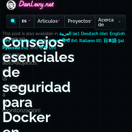
DanLevy.net
DanLevy.net
DanLevy.net
Acerca
Artículos
Proyectos
ES
de
This post is also available in
العربية (ar)
,
Deutsch (de)
,
English
Consejos
¡Asegura
(en)
,
Français (fr)
,
עברית (he)
,
हिन्दी (hi)
,
Italiano (it)
,
日本語 (ja)
,
tus
Русский (ru)
, and
中文 (zh)
.
esenciales
servicios
auto‑alojados,
de
de
la
seguridad
defensa
a
para
la
monitorización!
Docker
en