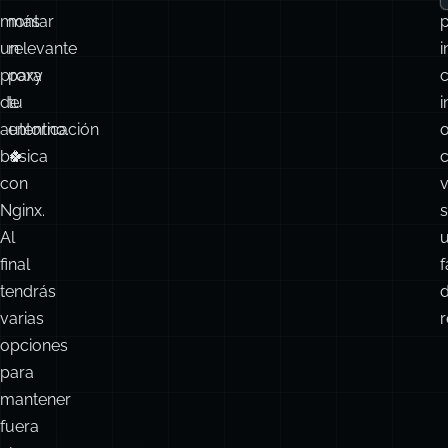
montar
más
un
relevante
i
proxy
para
de
tu
i
autenticación
entorno.
básica
🍀
con
v
Nginx.
s
Al
final
f
tendrás
varias
r
opciones
para
mantener
fuera