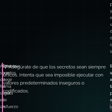
d
s
Almacenar
Tendrás
S
💡 Asegúrate de que los secretos sean siempre
secretos
que
u
s
únicos. Intenta que sea imposible ejecutar con
de
elegir
valores predeterminados inseguros o
forma
el
codificados.
segura
nivel
p
es
de
a
un
esfuerzo