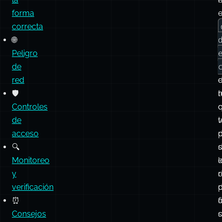
forma
o
correcta
🌐
Peligro
de
red
🛡️
Controles
c
de
t
acceso
p
🔍
s
Monitoreo
l
y
r
verificación
⏰
f
Consejos
c