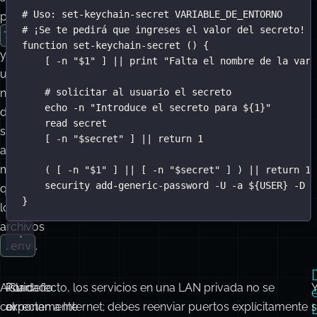
# Uso: set-keychain-secret VARIABLE_DE_ENTORNO
para
# ¡Se te pedirá que ingreses el valor del secreto!
TouchID
function
set-keychain-secret
 () {
y
[ 
-n
"
$1
"
 ] 
||
print
"
Falta el nombre de la vari
un
nivel
# solicitar al usuario el secreto
echo
-n
"
Introduce el secreto para 
${1}
"
de
read
secret
seguridad
[ 
-n
"
$secret
"
 ] 
||
return
1
algo
mayor
( [ 
-n
"
$1
"
 ] 
||
 [ 
-n
"
$secret
"
 ] ) 
||
return
1
security
add-generic-password
-U
-a
 ${
USER
} 
-D
"
que
}
los
archivos
.env
.
Aislar
¡Cuidado
Por defecto, los servicios en una LAN privada no se
correctamente
al
exponen a Internet; debes reenviar puertos explícitamente