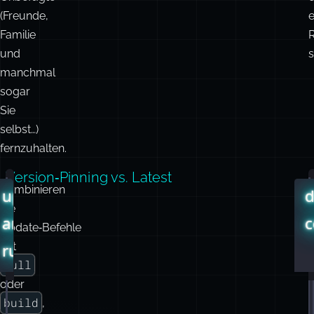
(Freunde,
e
Familie
R
und
s
manchmal
sogar
Sie
selbst…)
fernzuhalten.
Version‑Pinning vs. Latest
Kombinieren
D
update-
d
Sie
r
and-
Update‑Befehle
V
mit
run.sh
pull
oder
i
#!/bin/bash
build
,
e