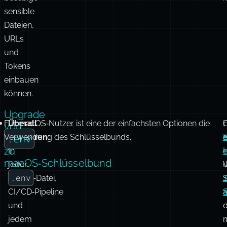
sensible
Dateien,
URLs
und
Tokens
einbauen
können.
Upgrade
Für macOS‑Nutzer ist eine der einfachsten Optionen die
Überall
H
O
von
.env
Verwendung des Schlüsselbunds.
platzieren
:
e
B
zu
In
e
H
macOS‑Schlüsselbund
jeder
.env
‑Datei,
S
CI/CD‑Pipeline
und
jedem