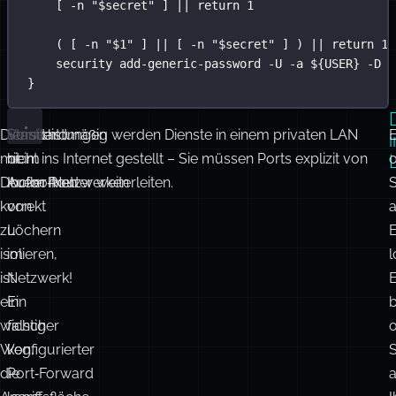
[ 
-n
"
$secret
"
 ] 
||
return
1
( [ 
-n
"
$1
"
 ] 
||
 [ 
-n
"
$secret
"
 ] ) 
||
return
1
security
add-generic-password
-U
-a
 ${
USER
} 
-D
"
}
Dienstleistungen
Vorsicht
Standardmäßig werden Dienste in einem privaten LAN
E
mit
beim
nicht ins Internet gestellt – Sie müssen Ports explizit von
Docker‑Netzwerken
Aufbohren
Ihrem Router weiterleiten.
S
korrekt
von
a
zu
Löchern
E
isolieren,
im
l
ist
Netzwerk!
E
ein
Ein
b
wichtiger
falsch
Weg,
konfigurierter
S
die
Port‑Forward