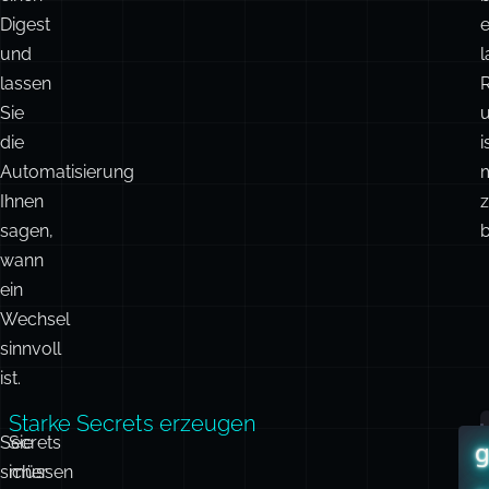
Digest
e
und
l
lassen
R
Sie
die
i
Automatisierung
Ihnen
sagen,
wann
ein
Wechsel
sinnvoll
ist.
Starke Secrets erzeugen
Secrets
Sie
H
g
sicher
müssen
e