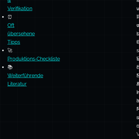
&
S
k
Verifikation
⏰
T
Oft
w
übersehene
b
Tipps
K
🚀
s
s
Produktions‑Checkliste
E
📚
F
Weiterführende
S
Literatur
a
P
s
m