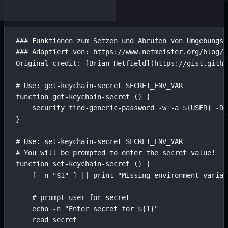
### Funktionen zum Setzen und Abrufen von Umgebungsv
### Adaptiert von: https://www.netmeister.org/blog/k
Original
credit:
 [Brian 
Hetfield]
(
https://gist.githu
# Use: get-keychain-secret SECRET_ENV_VAR
function
get-keychain-secret
 () {
security
find-generic-password
-w
-a
 ${
USER
} 
-D
}
# Use: set-keychain-secret SECRET_ENV_VAR
# You will be prompted to enter the secret value!
function
set-keychain-secret
 () {
[ 
-n
"
$1
"
 ] 
||
print
"
Missing environment variab
# prompt user for secret
echo
-n
"
Enter secret for 
${1}
"
read
secret