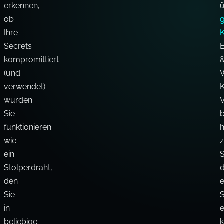
erkennen,
ob
g
Ihre
Secrets
E
kompromittiert
(und
verwendet)
K
wurden.
Sie
b
funktionieren
h
wie
ein
Stolperdraht,
d
den
e
Sie
S
in
e
beliebige