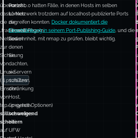
überrascht,
Ports
vor 28.0.0 hatten Fälle, in denen Hosts im selben
l
dass
können
L2‑Netzwerk trotzdem auf localhost‑publizierte Ports
I
die
die
zugreifen konnten.
Docker dokumentiert die
b
„traditionellen“
Firewall‑Regeln,
Einschränkung in seinem Port‑Publishing‑Guide
, und die
Methoden
von
Gewohnheit, mit nmap zu prüfen, bleibt wichtig.
zur
denen
P
Sicherung
Sie
von
dachten,
h
Linux‑Servern
sie
e
iptables
(
schützen
,
Einschränkung
den
von
Host,
i
tcp/ip‑sysctl‑Optionen)
umgehen,
stillschweigend
besonders
scheitern
bei
auf
UFW
s