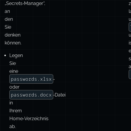
„Secrets‑Manager“,
an
l
den
u
Sie
denken
können.
i
Legen
s
Sie
a
eine
passwords.xlsx
‑
oder
passwords.docx
‑Datei
in
Ihrem
Home‑Verzeichnis
ab.