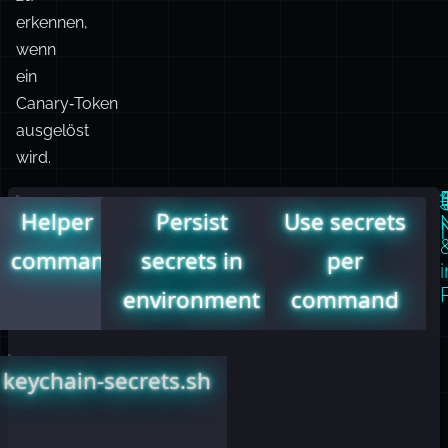
erkennen,
wenn
ein
Canary‑Token
ausgelöst
wird.

Helper
Persist
Use secrets
commands
secrets in
per
environment
command
keychain-secrets.sh