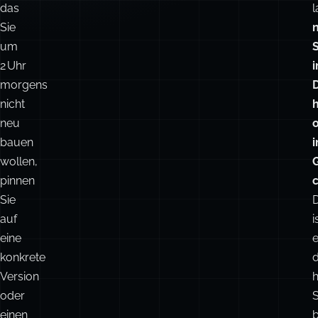
das
l
Sie
um
2 Uhr
i
morgens
nicht
neu
bauen
i
wollen,
G
pinnen
Sie
auf
i
eine
e
konkrete
Version
h
oder
S
einen
b