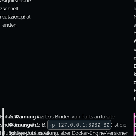
Angriffsfläche
kann
zu
schnell
l
reduzieren.
katastrophal
enden.
s
h
f
Entwickler
⚠️
⚠️
Warnung #2:
Das Binden von Ports an lokale
-p 127.0.0.1:8080:80
sind
Warnung #1:
IP‑Adressen (z. B.
) ist die
häufig
Docker‑publizierte
richtige Voreinstellung, aber Docker‑Engine‑Versionen