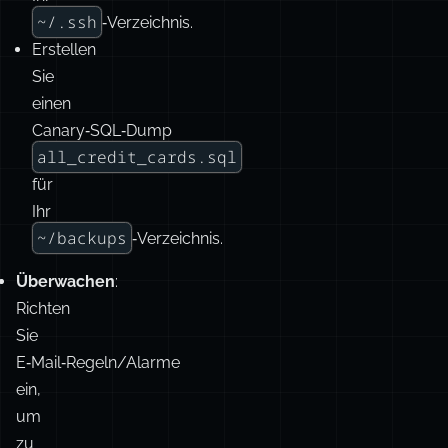
~/.ssh
‑Verzeichnis.
Erstellen
Sie
einen
Canary‑SQL‑Dump
all_credit_cards.sql
für
Ihr
~/backups
‑Verzeichnis.
Überwachen
:
Richten
Sie
E‑Mail‑Regeln/Alarme
ein,
um
zu