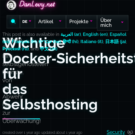
DanLevy.net
DanLevy.net
DanLevy.net
Über
Artikel
Projekte
DE
mich
This post is also available in
العربية (ar)
,
English (en)
,
Español
Wichtige
Sichern
(es)
,
Français (fr)
,
עברית (he)
,
हिन्दी (hi)
,
Italiano (it)
,
日本語 (ja)
,
Sie
Русский (ru)
, and
中文 (zh)
.
Docker‑Sicherheits
Ihre
selbstgehosteten
für
Dienste,
von
das
der
Abwehr
Selbsthosting
bis
zur
Überwachung!
Security
(5)
created over 1 year ago
updated about 1 year ago