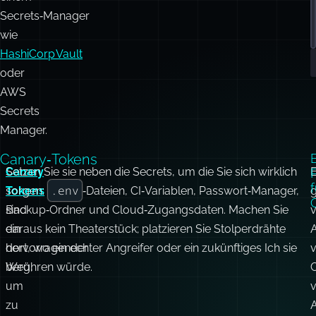
Secrets‑Manager
wie
HashiCorp Vault
oder
AWS
Secrets
Manager.
Canary‑Tokens
Canary
Setzen Sie sie neben die Secrets, um die Sie sich wirklich
f
.env
Tokens
sorgen:
‑Dateien, CI‑Variablen, Passwort‑Manager,
g
sind
Backup‑Ordner und Cloud‑Zugangsdaten. Machen Sie
v
ein
daraus kein Theaterstück; platzieren Sie Stolperdrähte
A
hervorragender
dort, wo ein echter Angreifer oder ein zukünftiges Ich sie
Weg,
berühren würde.
C
um
zu