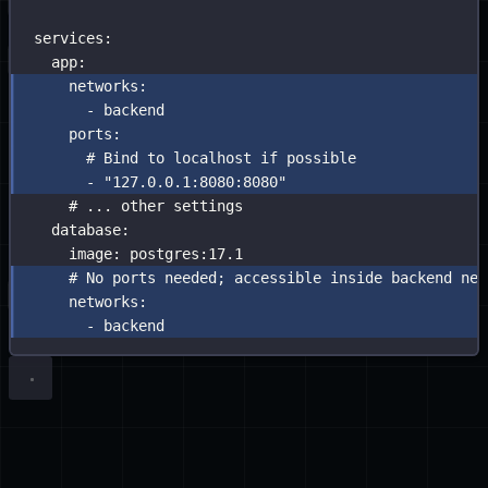
app
an
services
:
127.0.0.1:8080
app
:
networks
:
bindet
-
backend
und
ports
:
beide
# Bind to localhost if possible
Container
-
"
127.0.0.1:8080:8080
"
dem
# ... other settings
database
:
benutzerdefinierten
image
:
postgres:17.1
Netzwerk
# No ports needed; accessible inside backend net
backend
networks
:
zuordnet.
-
backend