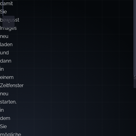
docker
compose
pull
 && 
\
damit
docker
compose
up
-d
Sie
bewusst
S
Images
neu
S
laden
H
und
e
dann
in
einem
S
Zeitfenster
neu
starten,
in
dem
Sie
mögliche