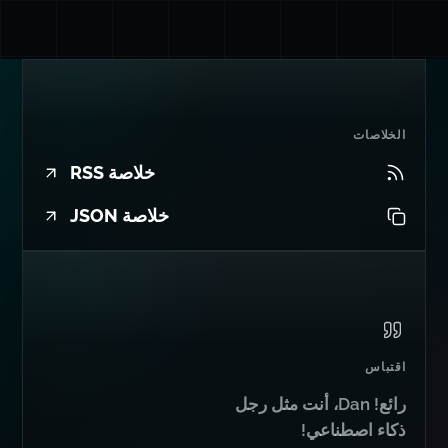
الخلاصات
خلاصة RSS
خلاصة JSON
اقتباس
رائع! Dan، أنت مثل رجل
ذكاء اصطناعي!
Wes Bos
من
Syntax.fm