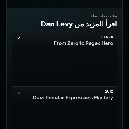
REGEX
From Zero to Regex Hero
QUIZ
Quiz: Regular Expressions Mastery
AI
It's Time for llm:// Connection Strings