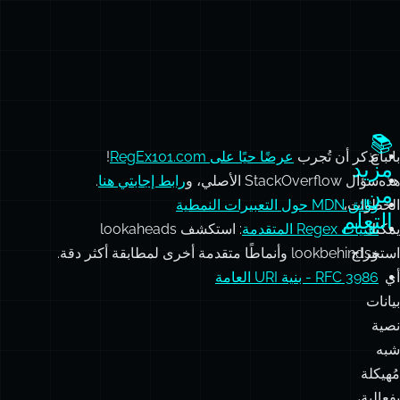
📚
باتباع
تذكر أن تُجرب
عرضًا حيًا على RegEx101.com
!
مزيد
هذه
سؤال StackOverflow الأصلي، و
رابط إجابتي هنا
.
من
وثائق MDN حول التعبيرات النمطية
الخطوات،
التعلم
يمكنك
تقنيات Regex المتقدمة
: استكشف lookaheads
وlookbehinds وأنماطًا متقدمة أخرى لمطابقة أكثر دقة.
استخراج
أي
RFC 3986 - بنية URI العامة
بيانات
نصية
شبه
مُهيكلة
بفعالية،
مما
يضع
الأساس