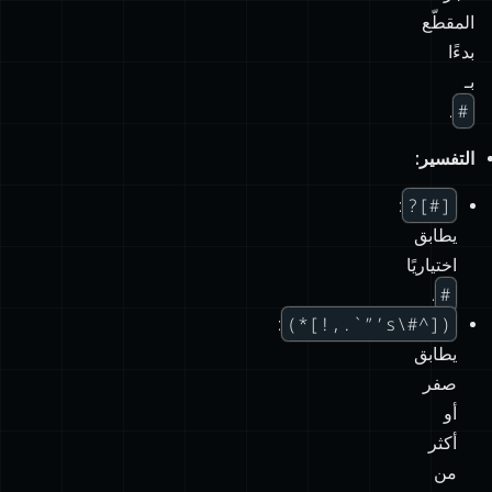
#
.
التفسير:
[#]?
:
يطابق
اختياريًا
#
.
([^#\s’”`.,!]*)
:
يطابق
صفر
أو
أكثر
من
الأحرف
التي
ليست
علامات