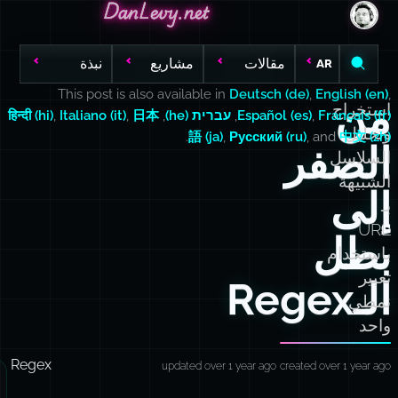
DanLevy.net
DanLevy.net
DanLevy.net
مقالات
مشاريع
نبذة
AR
This post is also available in
Deutsch (de)
,
English (en)
,
من
استخراج
Français (fr)
,
Español (es)
,
עברית (he)
,
日本
,
Italiano (it)
,
हिन्दी (hi)
وتحليل
.
語 (ja)
,
Русский (ru)
, and
中文 (zh)
الصفر
السلاسل
الشبيهة
إلى
بـ
URL
بطل
باستخدام
تعبير
الـRegex
نمطي
واحد
Regex
updated over 1 year ago
created over 1 year ago