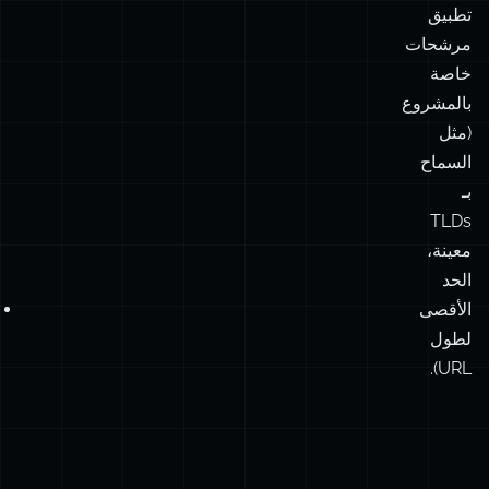
(مثل
السماح
بـ
TLDs
معينة،
الحد
الأقصى
لطول
URL).