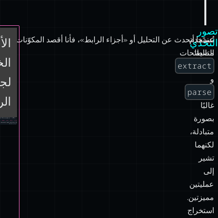
التالية:
مصطلحات
ال
extract
و
لجم
parse
الر
غالبًا
بصورة
متبادلة،
لكنهما
تشير
إلى
عمليتين
مميزتين.
استخراج
الروابط
يعني
تحديد
والتقاط