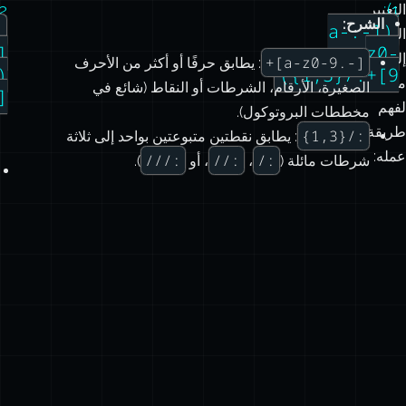
+)
لفهم
مخططات البروتوكول).
طريقة
:/{1,3}
: يطابق نقطتين متبوعتين بواحد إلى ثلاثة
عمله:
:///
://
:/
شرطات مائلة (
،
، أو
).