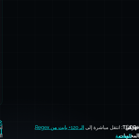

اج
.
الـ 120+ بايت من Regex
انتقل مباشرة إلى
TL;DR:
فهرس
🚀
ة
بط
المقدمة
المحتويات
ن
🔍
ص
استخراج
ام
الروابط
د
من