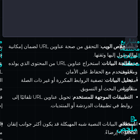
مشاريع
م
المشاريع
استخلاص الويب
: التحقق من صحة عناوين URL لضمان إمكانية
بع
مختلفة،
ب
لها
الوصول إليها وثقتها.
ج
احتياجات
ا
مختلفة
و
متطلبات
معالجة البيانات
: استخراج عناوين URL من المحتوى الذي يولده
عن
ومخاوف
المستخدم مع الحفاظ على الأمان.
L
أمنية
تحليل البيانات
: تصفية الروابط المكررة أو غير ذات الصلة
ال
متفاوتة:
لأغراض البحث أو التسويق.
طب
التطبيقات الموجهة للمستخدم
: تحويل عناوين URL تلقائيًا إلى
ف
روابط في تطبيقات الدردشة أو المنتديات.
إض
📝
استعلام
استخلاص البيانات النصية شبه المهيكلة قد يكون أكثر جوانب إتقان
إل
ملخص
الـ regex إرضاءً.
DNS
:
م
التأكد
لل
من
ال
أن
النطاقات