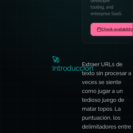
patterns, prompt
engineering,
TypeScript,
async
architecture, and
code quality
culture.
Book a team sess
🚀
Extraer URLs de
Introducción
texto sin procesar a
veces se siente
como jugar a un
tedioso juego de