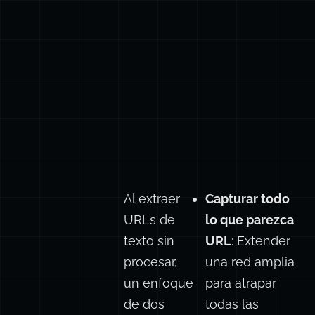
es un requisito
fundamental.
Al extraer
Capturar todo
URLs de
lo que parezca
texto sin
URL
: Extender