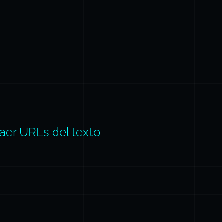
raer URLs del texto