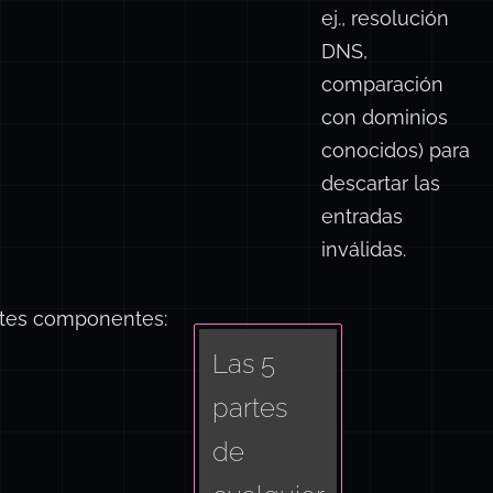
utiliza
comprobaciones
secundarias (p.
ej., resolución
DNS,
comparación
con dominios
conocidos) para
descartar las
entradas
inválidas.
entes componentes:
Las 5