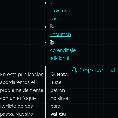
Ejemplo
de
análisis
☑️
Próximos
pasos
📝
Resumen
📚
Aprendizaje
adicional
🔍 Objetivo: Ext
En esta publicación,
💡
Nota:
abordaremos el
¡Este
problema de frente
patrón