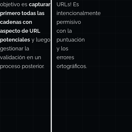
con un enfoque
no sirve
flexible de dos
para
pasos. Nuestro
validar
objetivo es
capturar
URLs! Es
primero todas las
intencionalmente
cadenas con
permisivo
aspecto de URL
con la
potenciales
y luego
puntuación
gestionar la
y los
validación en un
errores
proceso posterior.
ortográficos.