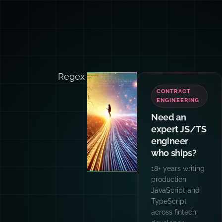
Regex
TEAM
TRAINING
Want your
team and
agents
writing code
like I do?
Hands-on
workshops for
engineering
teams: AI