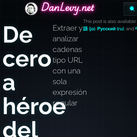
DanLevy.net
DanLevy.net
DanLevy.net
This post is also available
De
Extraer y
語 (ja)
,
Русский (ru)
, and
analizar
cero
cadenas
tipo URL
con una
a
sola
expresión
héroe
regular
del