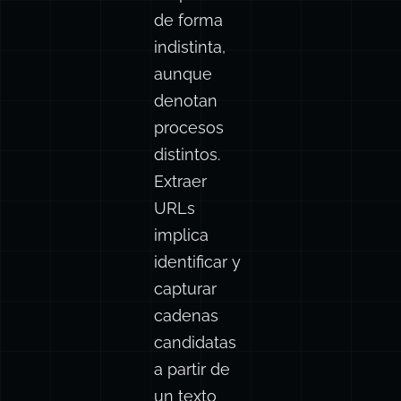
parse
y
suelen
emplearse
de forma
indistinta,
aunque
denotan
procesos
distintos.
Extraer
URLs
implica
identificar y
capturar
cadenas