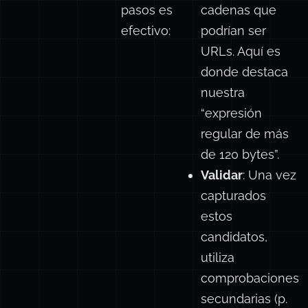
procesar,
una red amplia
un enfoque
para atrapar
de dos
todas las
pasos es
cadenas que
efectivo:
podrían
ser
URLs. Aquí es
donde destaca
nuestra
“expresión
regular de más
de 120 bytes”.
Validar
: Una vez
capturados
estos
candidatos,