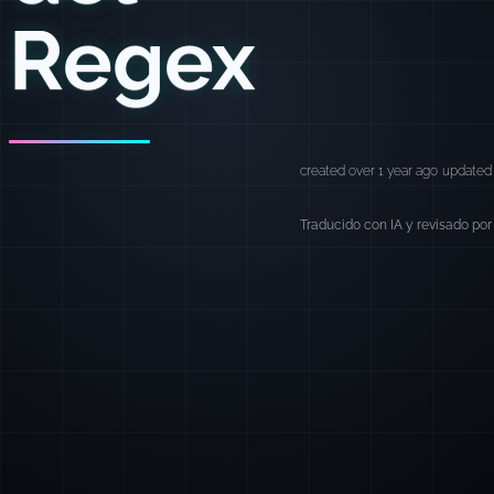
Regex
created over 1 year ago
updated 
Traducido con IA y revisado por 