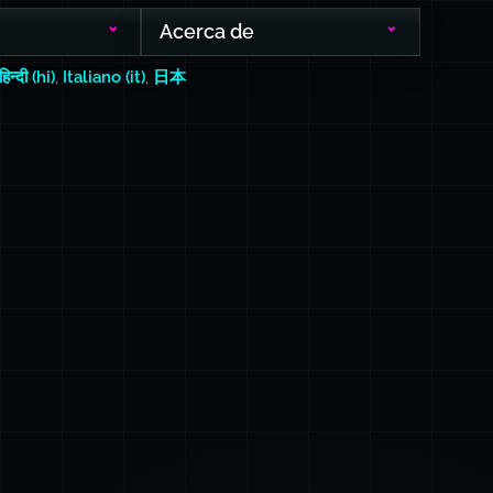
Acerca de
हिन्दी (hi)
,
Italiano (it)
,
日本