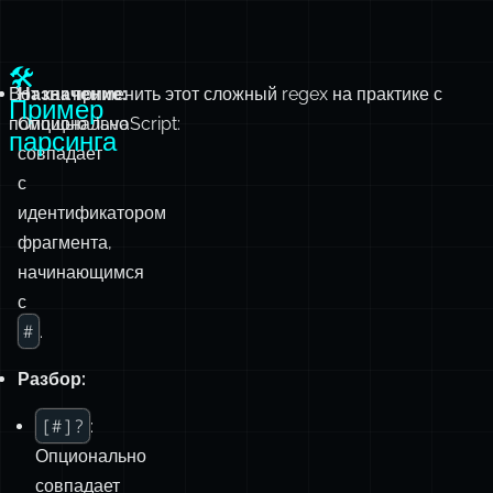
Пример
помощью JavaScript:
Опционально
парсинга
совпадает
с
идентификатором
фрагмента,
начинающимся
с
#
.
Разбор:
[#]?
:
Опционально
совпадает
с
#
.
([^#\s’”`.,!]*)
: