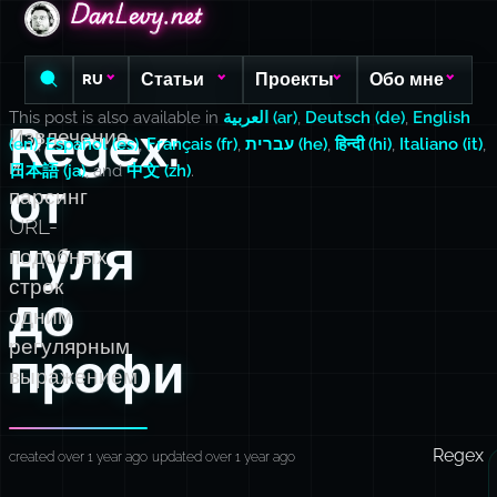
DanLevy.net
DanLevy.net
DanLevy.net
Статьи
Проекты
Обо мне
RU
This post is also available in
العربية (ar)
,
Deutsch (de)
,
English
Regex:
Извлечение
(en)
,
Español (es)
,
Français (fr)
,
עברית (he)
,
हिन्दी (hi)
,
Italiano (it)
,
и
日本語 (ja)
, and
中文 (zh)
.
от
парсинг
URL-
нуля
подобных
строк
до
одним
регулярным
профи
выражением
Regex
created over 1 year ago
updated over 1 year ago