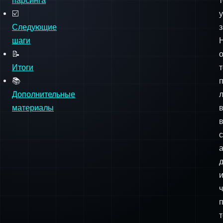
📝
о
Итоги
т
📚
Дополнительные
материалы
с
ч