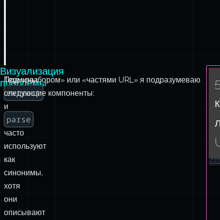
Визуализация
Термины
Под «разбором» или «частями URL» я подразумеваю
проблемы
extract
следующие компоненты:
и
parse
часто
используют
как
синонимы,
хотя
они
описывают
разные
процессы.
Извлечение
extract
(
)