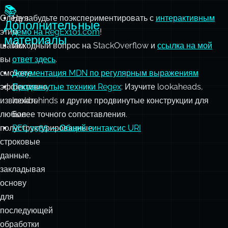
вы
ответ здесь
.
сможете
Документация MDN по регулярным выражениям
эффективно
Продвинутые техники Regex
: Изучите lookaheads,
извлекать
lookbehinds и другие продвинутые конструкции для
любые
более точного сопоставления.
полуструктурированные
RFC 3986 — Общий синтаксис URI
строковые
данные,
закладывая
основу
для
последующей
обработки
и
валидации.