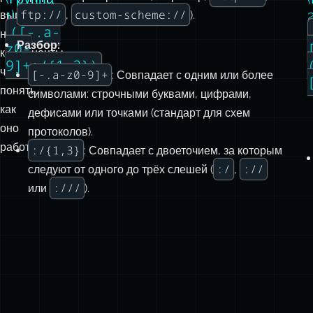
чтобы
[-.a-z0-9]+
: Совпадает с одним или более
понять,
символами: строчными буквами, цифрами,
как
дефисами или точками (стандарт для схем
оно
протоколов).
работает:
:/{1,3}
: Совпадает с двоеточием, за которым
:/
://
следуют от одного до трёх слешей (
,
:///
или
).