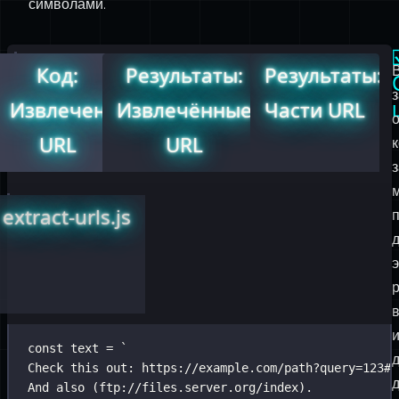
Извлечение
Извлечённые
Части URL
о
URL
URL
extract-urls.js
э
const
 text 
=
`
Check this out: https://example.com/path?query=123#s
And also (ftp://files.server.org/index).
Plus a weird one: custom-scheme://host/param;weird^s
`
;
const
 urlRegex 
=
/
(
[
-
.a-z0-9
]
+
:\/
{1,3}
)(
[
^
-\/\.[\](|)
\s
?
][
^
`\/
\s
\]?