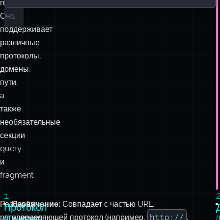
протоколы,
домены,
пути,
а
также
необязательные
секции
query
и
fragment.
1.
2
Разберём
Назначение:
Совпадает с частью URL,
Протокол
http://
регулярное
определяющей протокол (например,
,
(Группа
1):
ftp://
custom-scheme://
2
выражение
,
).
([-.a-
на
Разбор:
z0-
компоненты,
9]+:/{1,3})