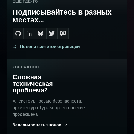
Go to Dan's GitHub
Connect with me on LinkedIn
Follow me on Bluesky
Follow me on Twitter
Follow me on Mastodon
Поделиться этой страницей
КОНСАЛТИНГ
Сложная
техническая
проблема?
AI-системы, ревью безопасности,
архитектура TypeScript и спасение
продакшена.
Запланировать звонок
ПОХОЖИЕ СТАТЬИ
Читать еще Dan Levy