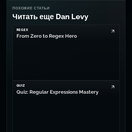
REGEX
From Zero to Regex Hero
QUIZ
Quiz: Regular Expressions Mastery
AI
It's Time for llm:// Connection Strings