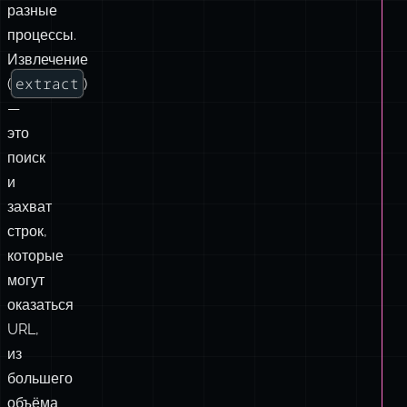
—
это
поиск
и
захват
строк,
которые
могут
оказаться
URL,
из
большего
объёма
текста.
Разбор
parse
(
),