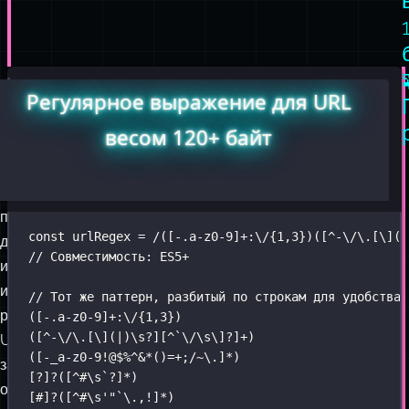
Ниже
Не
Регулярное выражение для URL
приведено
переживайте
весом 120+ байт
компактное
—
регулярное
разберём
выражение,
всё
предназначенное
по
const
 urlRegex 
=
/
(
[
-
.a-z0-9
]
+
:\/
{1,3}
)(
[
^
-\/\.[\](|
для
шагам!
// Совместимость: ES5+
извлечения
и
// Тот же паттерн, разбитый по строкам для удобства 
разбора
([
-
.a
-
z0
-
9
]
+
:\
/
{
1
,
3
})
([
^-
\
/
\.[\](
|
)\s
?
][
^
`
\/\s\]
?]+)
URL
([-_a-z0-9!@$%^&*()=+;/~
\.
]*)
за
[?]?([^#
\s
`
?
]
*
)
один
[#]
?
([
^
#\s
'
"`
\.
,!]*
)
проход.
Оно
поддерживает
различные