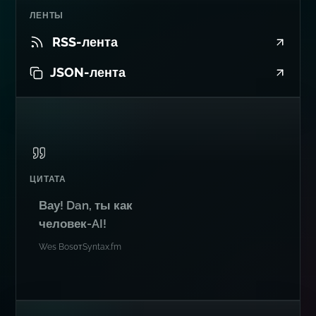
JSON-лента
ЦИТАТА
Вау! Dan, ты как
человек-AI!
Wes Bos
от
Syntax.fm
ЕЩЕ ГДЕ-ТО
Подписывайтесь в разных
местах...