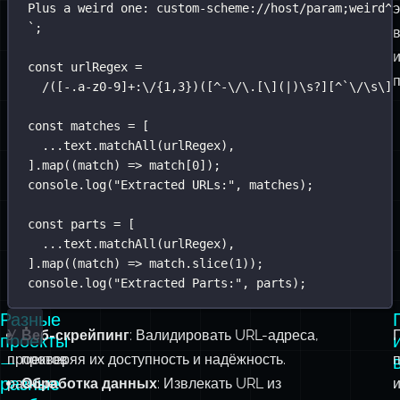
const
 matches 
=
 [
...
text.
matchAll
(urlRegex),
].
map
((
match
) 
=>
 match[
0
]);
console.
log
(
"
Extracted URLs:
"
, matches);
const
 parts 
=
 [
...
text.
matchAll
(urlRegex),
].
map
((
match
) 
=>
 match.
slice
(
1
));
console.
log
(
"
Extracted Parts:
"
, parts);
Разные
У
Веб-скрейпинг
: Валидировать URL-адреса,
проекты
проектов
проверяя их доступность и надёжность.
—
разные
разные
Обработка данных
: Извлекать URL из
требования
требования
пользовательского контента с учётом требований
и
безопасности.
уровни
Анализ данных
: Отсеивать дубликаты и
рисков
нерелевантные ссылки для исследовательских или