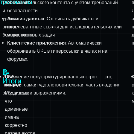
безопасности:
маркетинговых задач.
Клиентские приложения
: Автоматически
оборачивать URL в гиперссылки в чатах и на
форумах.
📝
Извлечение полуструктурированных строк — это,
DNS-
Итоги
пожалуй, самая удовлетворительная часть владения
запрос
:
регулярными выражениями.
Убедитесь,
что
доменные
имена
корректно
разрешаются.
Проверки
безопасности
:
Используйте