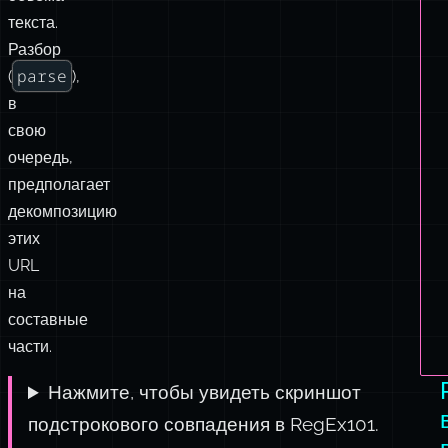
в
свою
очередь,
предполагает
декомпозицию
этих
URL
на
составные
части.
Нажмите, чтобы увидеть скриншот
подстрокового совпадения в RegEx101.