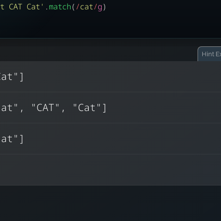
t CAT Cat
'
.
match
(
/
cat
/
g
)
Hint
Ex
Cat"]
i
g
:
, pero no
Este patrón
cat", "CAT", "Cat"]
encuentra todas las coincidencias
i
, la coincidencia distingue mayúsculas y
S
cat"]
minúscul
i
, solo coincide “cat” en minúsculas.
Sin la ban
Esto es particularmente útil al manejar entrad
usuario o HTML donde el caso puede var