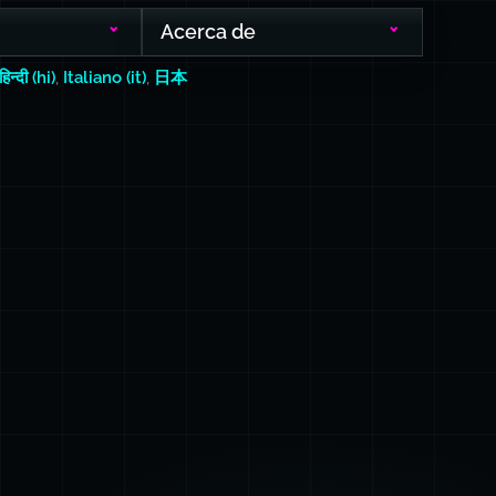
Acerca de
हिन्दी (hi)
,
Italiano (it)
,
日本