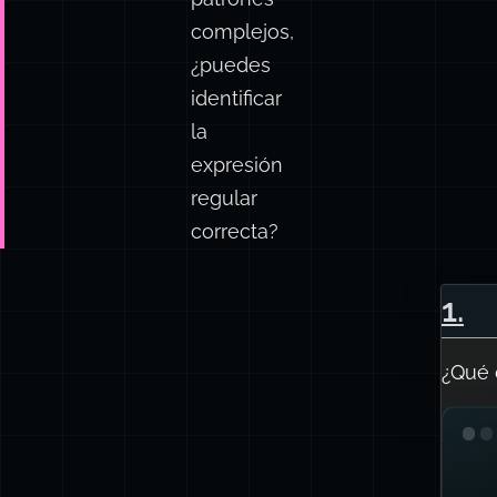
patrones
complejos,
¿puedes
identificar
la
expresión
regular
correcta?
1
.
¿Qué 