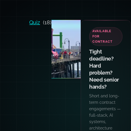
Quiz
(18)
TEAM
TRAINING
Want your
team and
agents
writing code
like I do?
Hands-on
workshops for
engineering
teams: AI
patterns, prompt
engineering,
TypeScript,
async