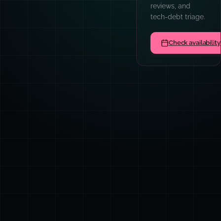
architecture, and
code quality
culture.
Book a team sess