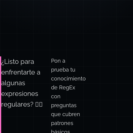
Pon a
¿Listo para
prueba tu
enfrentarte a
conocimiento
algunas
de RegEx
expresiones
con
regulares? 🤼‍♂️
preguntas
que cubren
patrones