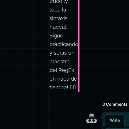
truco (y
toda la
sintaxis
nueva).
Sigue
practicando
y serás un
maestro
del RegEx
en nada de
tiempo! 🧙‍♂️