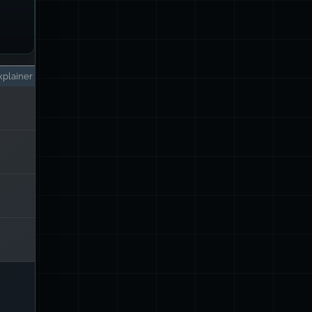
plainer
 usa
g
in
as
dera
a de
iar.