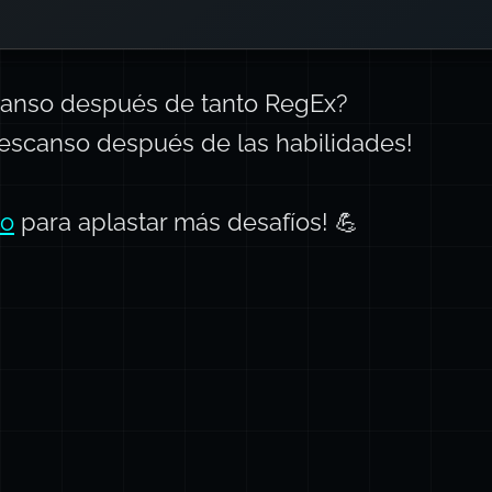
Aprende más sobre las banderas de Re
anso después de tanto RegEx?
¡descanso
después
de las habilidades!
io
para aplastar más desafíos! 💪