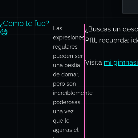
¿Cómo te fue?
Las
¿Buscas un desc
🧐
expresiones
Pftt, recuerda: 
regulares
pueden ser
Visita
mi gimnas
una bestia
de domar,
pero son
increíblemente
poderosas
una vez
que le
agarras el