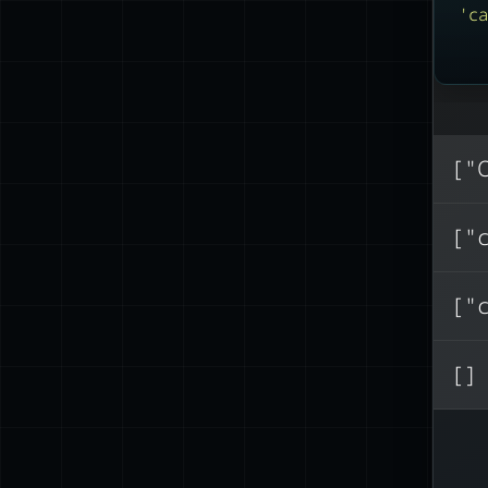
'
ca
["
["
["
[]