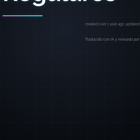
created over 1 year ago
updated 
Traducido con IA y revisado por 