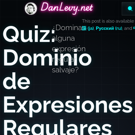
DanLevy.net
DanLevy.net
DanLevy.net
This post is also available
Quiz:
¿Dominas
語 (ja)
,
Русский (ru)
, and
alguna
Dominio
expresión
regular
salvaje?
de
Expresiones
Regulares