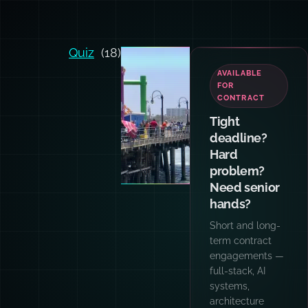
Quiz
(18)
AVAILABLE
FOR
CONTRACT
Tight
deadline?
Hard
problem?
Need senior
hands?
Short and long-
term contract
engagements —
full-stack, AI
systems,
architecture