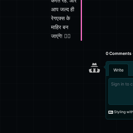
करते रहें, और
आप जल्द ही
रेगएक्स के
माहिर बन
जाएंगे! 🧙‍♂️