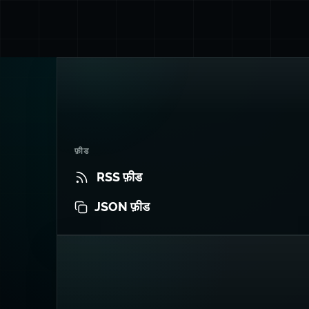
फ़ीड
RSS फ़ीड
JSON फ़ीड