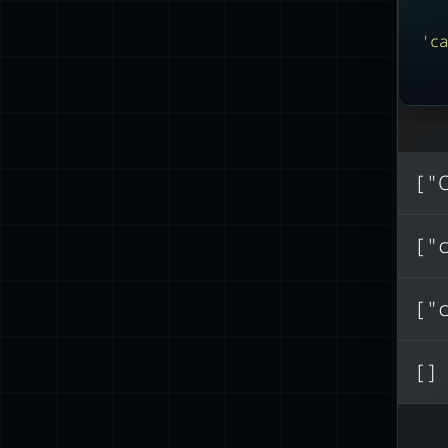
'
ca
["
["
["
[]