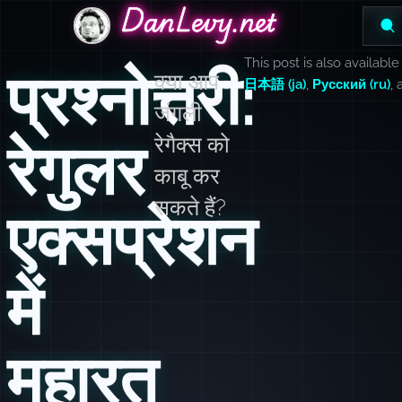
DanLevy.net
DanLevy.net
DanLevy.net
This post is also available
प्रश्नोत्तरी:
क्या आप
日本語 (ja)
,
Русский (ru)
,
जंगली
रेगुलर
रेगैक्स को
काबू कर
सकते हैं?
एक्सप्रेशन
में
महारत