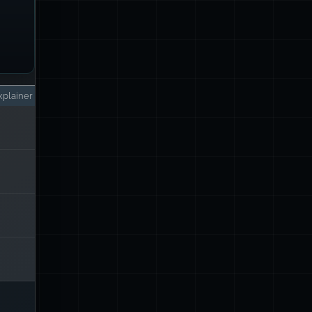
plainer
ैटर्न
g
i
i
ै।
ML से
 है।