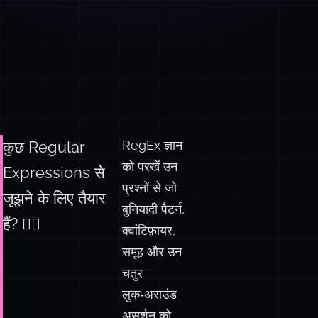
RegEx ज्ञान
कुछ Regular
को परखें उन
Expressions से
प्रश्नों से जो
जूझने के लिए तैयार
बुनियादी पैटर्न,
हैं? 🤼‍♂️
क्वांटिफ़ायर,
समूह और उन
चतुर
लुक‑अराउंड
असर्शन को