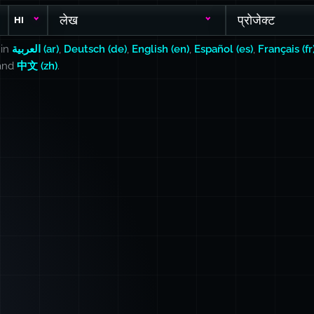
लेख
प्रोजेक्ट
HI
 in
العربية (ar)
,
Deutsch (de)
,
English (en)
,
Español (es)
,
Français (fr
 and
中文 (zh)
.