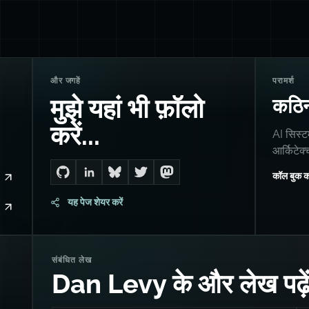
और जगहें
परामर्श
मुझे यहां भी फ़ॉलो
कठिन
करें...
AI सिस्ट
आर्किटेक
कॉल बुक कर
Go to Dan's GitHub
Connect with me on LinkedIn
Follow me on Bluesky
Follow me on Twitter
Follow me on Mastodon
यह पेज शेयर करें
संबंधित लेख
Dan Levy के और लेख पढ़े