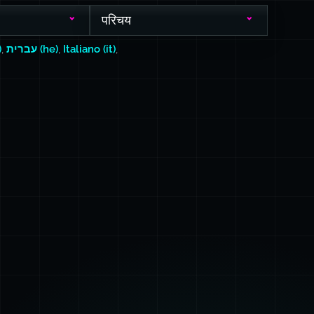
परिचय
)
,
עברית (he)
,
Italiano (it)
,