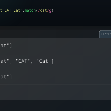
t CAT Cat
'
.
match
(
/
cat
/
g
)
Hint
Ex
Cat"]
i
g
नहीं:
का उपयोग करता है, लेकिन
यह प
cat", "CAT", "Cat"]
सभी मिलान खोजता है
के बिना, मिलान केस‑सेंसिटिव होता है
cat"]
फ़्लैग के बिना, केवल लोअरकेस “cat” ही मेल खाता ह
यह विशेष रूप से उपयोगी है जब उपयोगकर्ता इनपुट या HT
निपटना हो जहाँ केस बदल सकता