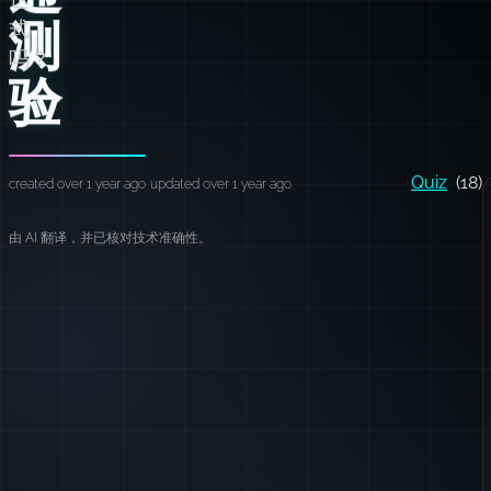
测
式
吗？
验
Quiz
(18)
created over 1 year ago
updated over 1 year ago
由 AI 翻译，并已核对技术准确性。