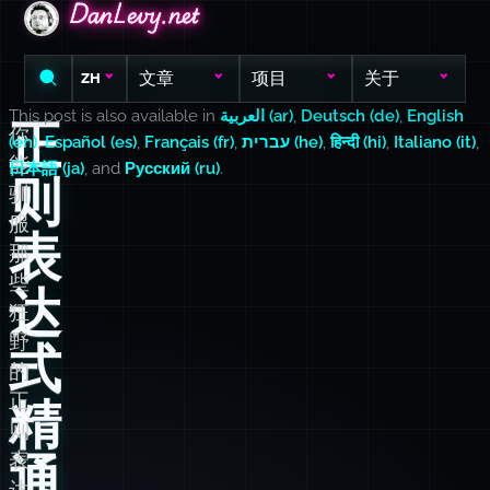
DanLevy.net
DanLevy.net
DanLevy.net
文章
项目
关于
ZH
This post is also available in
العربية (ar)
,
Deutsch (de)
,
English
正
你
(en)
,
Español (es)
,
Français (fr)
,
עברית (he)
,
हिन्दी (hi)
,
Italiano (it)
,
能
日本語 (ja)
, and
Русский (ru)
.
则
驯
服
表
那
些
达
狂
野
式
的
正
精
则
表
通
达