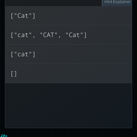
Hint
Explainer
["Cat"]
i
g
：
，但没有使用
这个模式使用了
["cat", "CAT", "Cat"]
g
查找所有匹配
i
标志时，匹配是区分大小写
没有
["cat"]
的
i
标志，只有小写的 “cat” 会匹
没有
[]
配。
这在处理用户输入或 HTML 时特别有
用，因为大小写可能不同。
了解更多关于 RegExp 标志