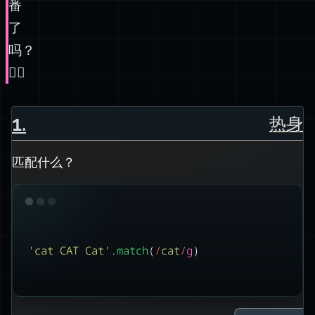
番
了
吗？
🤼‍♂️
1
.
热身
匹配什么？
'
cat CAT Cat
'
.
match
(
/
cat
/
g
)