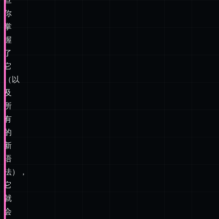
旦
你
掌
握
了
它
（以
及
所
有
的
新
语
法），
它
就
会