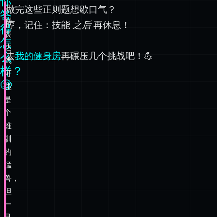
你
正
做完这些正则题想歇口气？
答
则
哼，记住：技能
之后
再休息！
得
表
怎
达
么
去
我的健身房
再碾压几个挑战吧！💪
式
样？
可
🧐
能
是
个
难
驯
的
猛
兽，
但
一