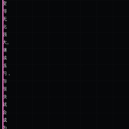
变
得
无
比
强
大。
继
续
练
习，
你
很
快
就
会
成
为