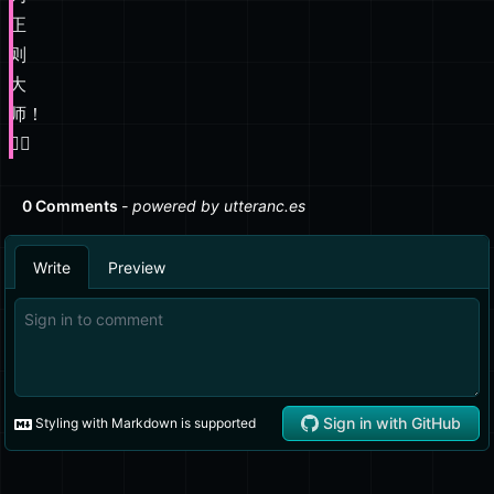
正
则
大
师！
🧙‍♂️