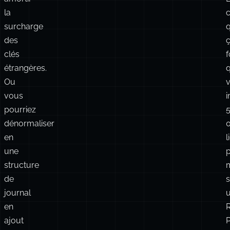
la
surcharge
des
clés
f
étrangères.
Ou
vous
i
pourriez
dénormaliser
en
l
une
structure
de
s
journal
en
ajout
P