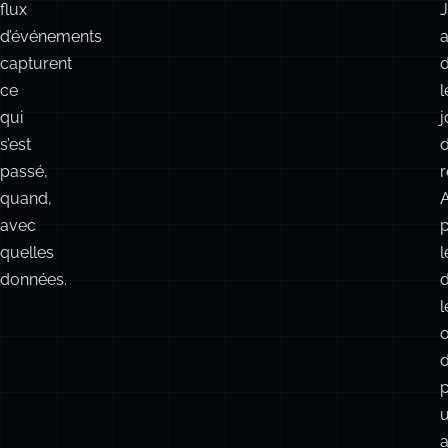
flux
d’événements
capturent
ce
l
qui
s’est
passé,
quand,
avec
quelles
l
données.
l
o
u