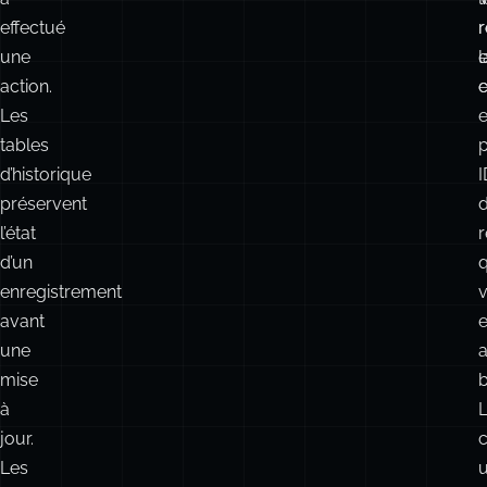
effectué
une
l
action.
e
c
Les
e
tables
d’historique
I
préservent
l’état
d’un
enregistrement
avant
une
mise
b
à
jour.
Les
u