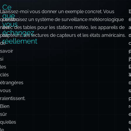
Ce
La
Laissez-moi vous donner un exemple concret. Vous
que
question
construisez un système de surveillance météorologique
r
é
vous
n’est
avec des tables pour les stations météo, les appareils de
a
échangez
pas
capteurs, les lectures de capteurs et les états américains.
réellement
de
c
savoir
é
si
?
p
les
R
clés
étrangères
vous
q
s
ralentissent.
Bien
r
sûr
e
qu’elles
q
s
le
s