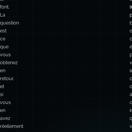
font.
l
n
La
question
:
est
d
ce
c
que
é
vous
obtenez
v
en
l
retour,
et
d
si
vous
en
i
avez
réellement