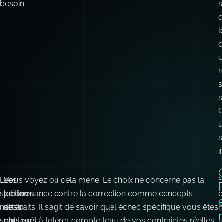
besoin.
l
r
s
s
C
i
Les
Les
Vous voyez où cela mène. Le choix ne concerne pas la
S
stations
lectures
performance contre la correction comme concepts
météo
de
abstraits. Il s’agit de savoir quel échec spécifique vous êtes
sont
capteurs
plus prêt à tolérer compte tenu de vos contraintes réelles
r