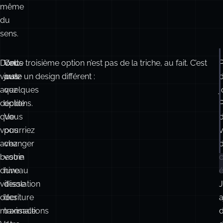
même
du
sens.
Donc
Vous
Cette troisième option n’est pas de la triche, au fait. C’est
vous
avez
juste un design différent :
avez
quelques
j
décidé
options.
que
Vous
vous
pourriez
v
avez
changer
besoin
votre
c
d’une
niveau
é
vitesse
d’isolation
J
d’écriture
des
a
maximale.
transactions