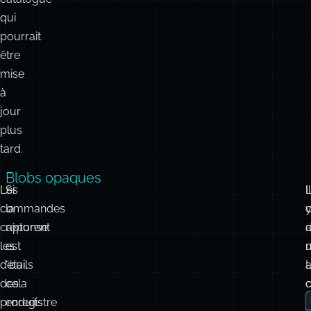
qui
pourrait
être
mise
à
jour
plus
tard.
Blobs opaques
Les
Si
Il
commandes
la
c
capturent
réponse
les
est
détails
“oui,
a
des
cela
c
produits
enregistre