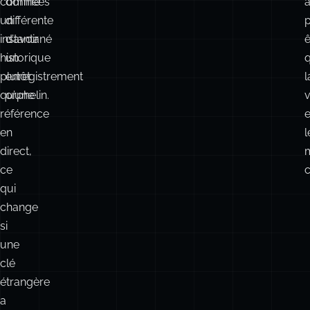
comme
données
a
un
différente
instantané
d’avoir
ê
historique
un
plutôt
enregistrement
l
qu’une
orphelin.
v
référence
e
en
l
direct,
ce
qui
change
si
une
clé
étrangère
a