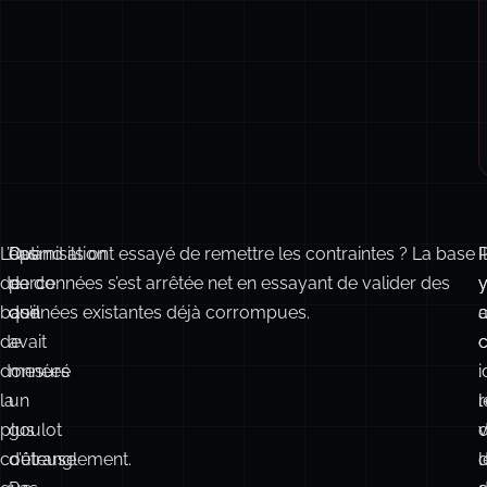
L’optimisation
Pas
Quand ils ont essayé de remettre les contraintes ? La base
Il
de
parce
de données s’est arrêtée net en essayant de valider des
base
qu’il
données existantes déjà corrompues.
de
avait
c
c
données
mesuré
i
:
la
un
l
plus
goulot
v
coûteuse
d’étranglement.
l