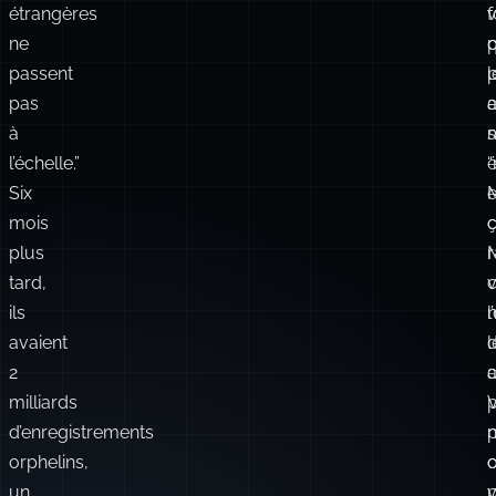
étrangères
f
v
ne
q
p
passent
l
pas
e
à
l’échelle.”
“
Six
mois
c
plus
r
tard,
ils
l
avaient
d
l
2
c
milliards
d’enregistrements
orphelins,
c
o
un
v