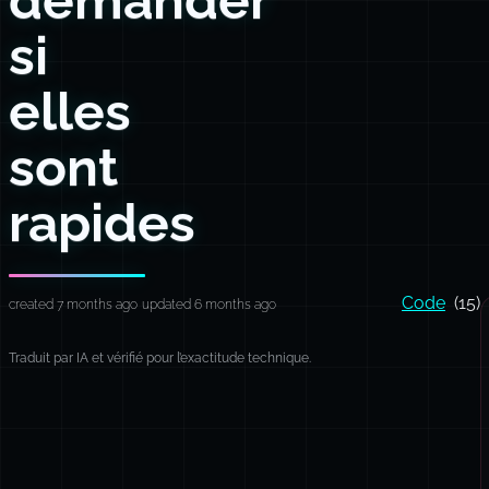
si
elles
sont
rapides
Code
(15)
created 7 months ago
updated 6 months ago
Traduit par IA et vérifié pour l’exactitude technique.