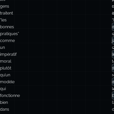
gens
traitent
“les
:
“
bonnes
pratiques”
comme
j
un
impératif
l
moral
t
plutôt
s
qu’un
modèle
qui
l
fonctionne
bien
l
dans
d