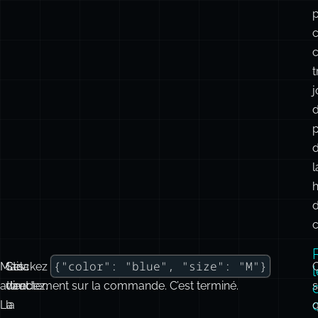
p
c
c
t
j
p
l
h
c
{"color": "blue", "size": "M"}
Mais
Cela
Stockez
attendez.
vaut
directement sur la commande. C’est terminé.
s
La
la