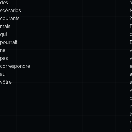
des
scénarios
courants
?
mais
E
qui
pourrait
ne
pas
v
correspondre
au
a
vôtre.
s
i
l