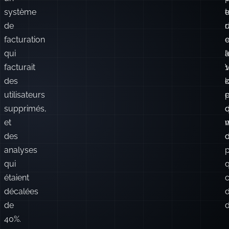
système
e
de
r
facturation
e
qui
l
facturait
des
c
utilisateurs
e
supprimés,
d
et
des
d
o
analyses
qui
étaient
décalées
d
de
d
40%.