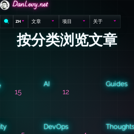
DanLevy.net
DanLevy.net
DanLevy.net
文章
项目
关于
ZH
按分类浏览文章
AI
Guides
e
15
12
ity
DevOps
Thought