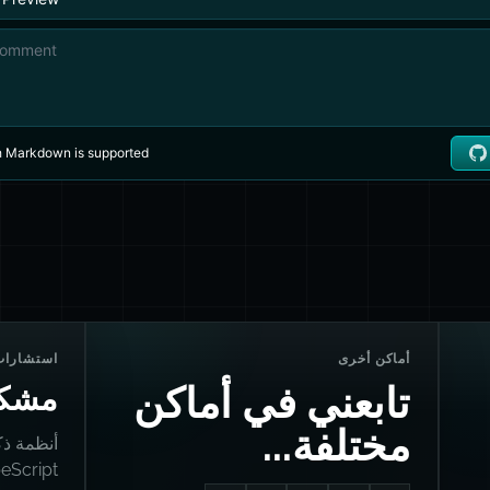
أماكن أخرى
استشارات
تابعني في أماكن
مشكل
مختلفة...
أنظمة ذك
TypeScript، وإنقاذ