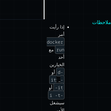
ملاحظات
إذا رأيت
أمر
docker
run
مع
أحد
الخيارين
-d
أو
-it
: _
-it
أو
-i -t
سيشغل
الأمر