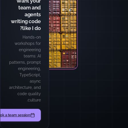
Want your
team and
agents
writing code
like I do?
Hands-on
workshops for
engineering
teams: AI
patterns, prompt
engineering,
TypeScript,
async
architecture, and
code quality
culture.
ok a team session