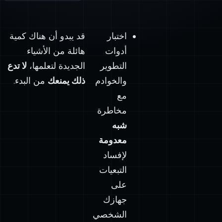
اختبار
قد يبدو أن هناك كمية
أدوات
هائلة من الأشياء
التطوير
الجديدة لتعلمها،
لا تدع
والخوادم
ذلك يمنعك
من البدء.
مع
مخاطرة
شبه
معدومة
لإفساد
التبعيات
على
جهازك
الشخصي