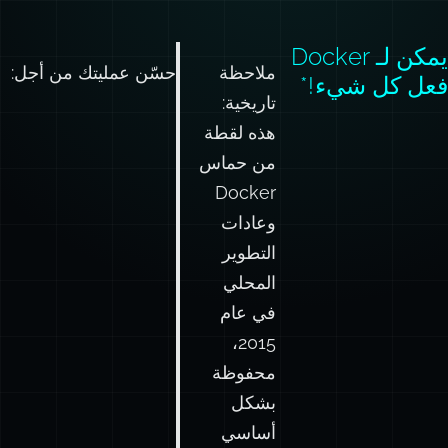
يمكن لـ Docker
ملاحظة
حسّن عمليتك من أجل:
فعل كل شيء!*
تاريخية:
هذه لقطة
من حماس
Docker
وعادات
التطوير
المحلي
في عام
2015،
محفوظة
بشكل
أساسي