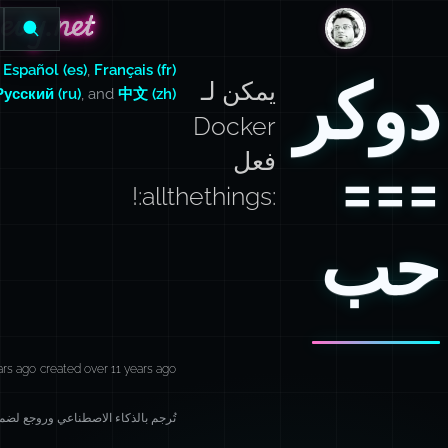
evy.net
evy.net
DanLevy.net
,
Español (es)
,
Français (fr)
دوكر
يمكن لـ
Русский (ru)
, and
中文 (zh)
Docker
===
فعل
:allthethings:!
حب
ars ago
created over 11 years ago
تُرجم بالذكاء الاصطناعي وروجع لضمان