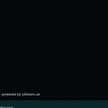
ركة قائمة على المضيف
sudo
docker
run
--na
-v
 $(
NGINX_DIR
)
/et
-v
 $(
NGINX_DIR
)
/lo
-v
 $(
NGINX_DIR
)
/ww
nginx:latest
معزولة داخل الحاوية
sudo
docker
run
--na
# nodejs
sudo
docker
run
--na