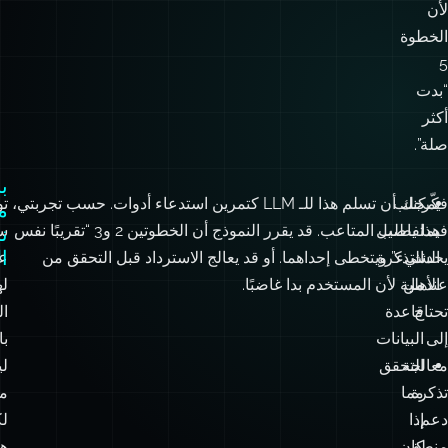
يتخطى
الخطوة
3
لأن
الخطوة
5
“بدت
أكثر
صلة”.
بن
فكّر
جلب
يمكنك أن تسلم هذا للـ LLM كتمرين استدعاء أدوات. حسب تجربتي،
تو
م
فيما
تفاصيل
هذا يطلب المتاعب. قد يقرر النموذج أن الخطوتين 2 و3 “تقريبًا نفس
س
ن
ا
يحدث
التذكرة
الشيء” ويتخطى إحداهما. أو قد يعالج الاسترداد قبل التحقق من
ع
عندما
من
الأهلية لأن المستخدم بدا غاضبًا.
له
تحتاج
قاعدة
ال
إلى
البيانات
با