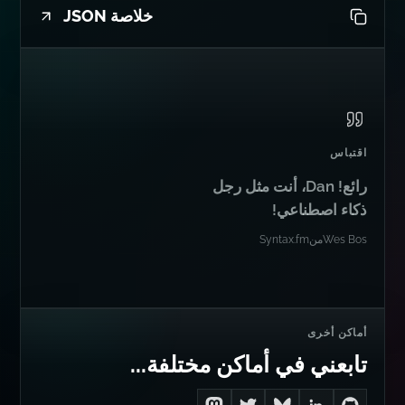
الخلاصات
خلاصة RSS
خلاصة JSON
اقتباس
رائع! Dan، أنت مثل رجل
ذكاء اصطناعي!
Wes Bos
من
Syntax.fm