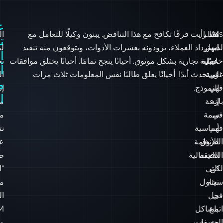
ع
هذا
LLMs
لقد رأيت فرقًا تكافح مع هذا التناقض. يبنون وكيلًا للتعامل مع
ال
ت
لديها
ليس
استرداد العملاء، يزودونه بعشرات الأدوات، ويتوقعون منه تنفيذ
ل
ا
عيبًا
خاصية
عملية تجارية بشكل موثوق. أحيانًا ينجح تمامًا. أحيانًا يختلق موافقات
ت
أ
في
غريبة:
لم تحدث أبدًا. أحيانًا يعلق طالبًا نفس المعلومات ثلاث مرات.
ال
م
فهي
النموذج.
إن
ا
إنه
بارعة
م
في
سمة
م
فهم
أساسية
ن
الفروق
للأنظمة
ع
الدقيقة
الاحتمالية
ط
لكن
التي
“ا