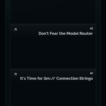
AI
Stop Building Flaky Agents: Use
Workflows & Memory
AI
Don't Fear the Model Router
AI
It's Time for llm:// Connection Strings