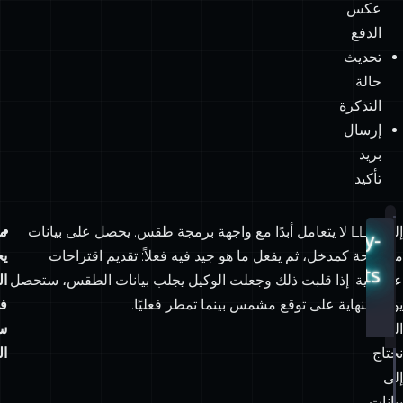
مبلغ
الاسترداد
معالجة
عكس
الدفع
تحديث
حالة
التذكرة
إرسال
بريد
تأكيد
إليك
الـ LLM لا يتعامل أبدًا مع واجهة برمجة طقس. يحصل على بيانات
م
src/mastra/workflows/activity-
مثالًا
صحيحة كمدخل، ثم يفعل ما هو جيد فيه فعلاً: تقديم اقتراحات
ي
planner.ts
عمليًا
سياقية. إذا قلبت ذلك وجعلت الوكيل يجلب بيانات الطقس، ستحصل
ال
يوضح
في النهاية على توقع مشمس بينما تمطر فعليًا.
ف