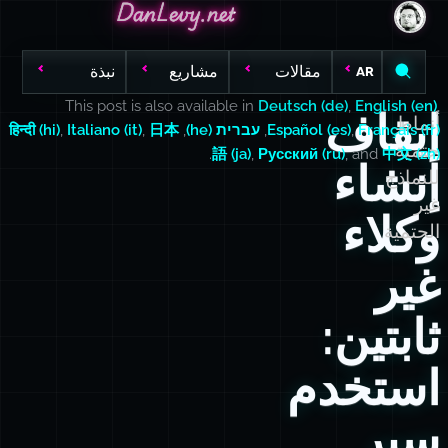
DanLevy.net
DanLevy.net
DanLevy.net
مقالات
مشاريع
نبذة
AR
This post is also available in
Deutsch (de)
,
English (en)
,
إيقاف
أنماط
Français (fr)
,
Español (es)
,
עברית (he)
,
日本
,
Italiano (it)
,
हिन्दी (hi)
حتمية
.
語 (ja)
,
Русский (ru)
, and
中文 (zh)
إنشاء
للنماذج
غير
وكلاء
الحتمية
غير
ثابتين:
استخدم
سير