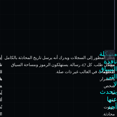
مشكلة
هناك
ينظر المطور إلى السجلات ويدرك أنه يرسل تاريخ المحادثة بالكامل
أس
إ
نافذة
نمط
مع كل طلب. كل 47 رسالة. يستهلكون الرموز ومساحة السياق
م
تا
السياق
ألاحظه
لمعلومات في الغالب غير ذات صلة.
ذل
ال
التي
باستمرار.
هن
با
لا
شخص
يب
ظ