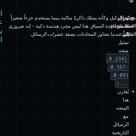
الاستعلام
تل
الحالي
ال
مرتبطاً
بها.
ا
مع
يُحوَّل
يظهر الوكيل وكأنه يمتلك ذاكرةً مثالية بينما يستخدم جزءاً صغيراً
ع
الاستدعاء
الاستعلام
فقط من نافذة السياق. هذا ليس مجرد هندسة ذكية – إنه ضروري
ش
إلى
الدلالي:
عملياً عندما تتجاوز المحادثات بضعة عشرات الرسائل.
ا
تمثيل
متجه:
[0.234,
-0.567,
0.891,
...]
يُقارن
هذا