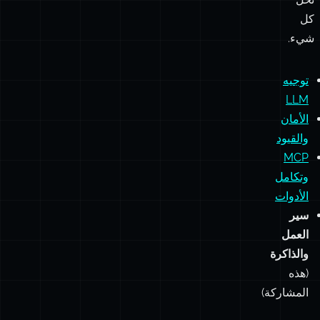
من
صناديق
سحرية
تحل
كل
شيء.
توجيه
LLM
الأمان
والقيود
MCP
وتكامل
الأدوات
سير
العمل