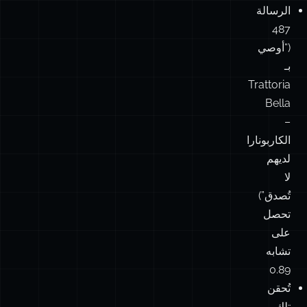
المتجه
مع
الرسائل
التاريخية
الرسالة
487
(“أوصي
بـ
Trattoria
Bella
–
الكاربونارا
لديهم
لا
تُصدق”)
تحصل
على