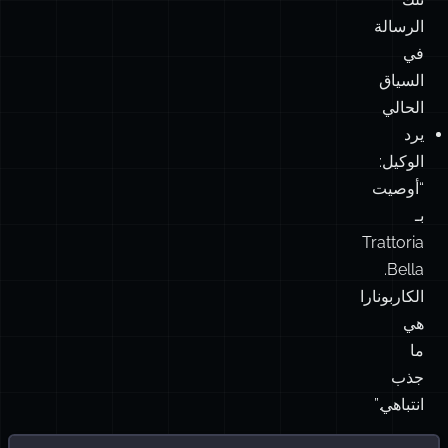
تشابه
0.89
تُحقن
تلك
الرسالة
في
السياق
الحالي
يرد
الوكيل:
“أوصيت
بـ
Trattoria
Bella.
الكاربونارا
هي