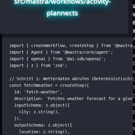
v
w
Einen
Hier
src/mastra/workflows/activity-
Wetter-
ist
Aktivitätsplaner
planner.ts
bauen
ein
f
i
praktisches
d
Beispiel,
W
z
das
import
 { createWorkflow, createStep } 
from
'
@mastra/
das
import
 { Agent } 
from
'
@mastra/core/agent
'
;
Muster
a
import
 { openai } 
from
'
@ai-sdk/openai
'
;
zeigt.
import
 { z } 
from
'
zod
'
;
Wir
e
// Schritt 1: Wetterdaten abrufen (Deterministisch)
brauchen
const
 fetchWeather 
=
createStep
({
harte,
T
id
:
'
fetch-weather
'
,
faktenbasierte
description
:
'
Fetches weather forecast for a given
Wetterdaten
a
inputSchema
:
 z.
object
({