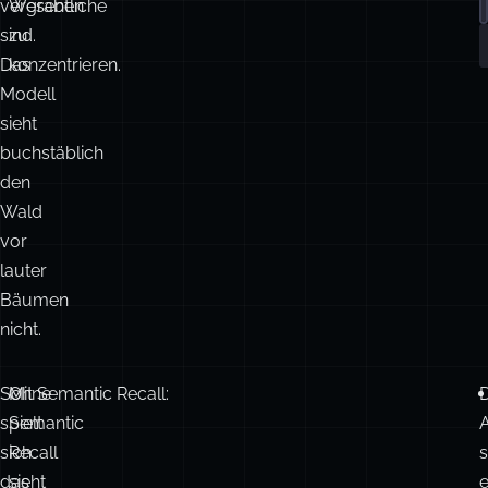
einem
sich
a
langen
auf
Kontext
das
vergraben
Wesentliche
p
sind.
zu
Das
konzentrieren.
Modell
sieht
buchstäblich
den
Wald
vor
lauter
Bäumen
nicht.