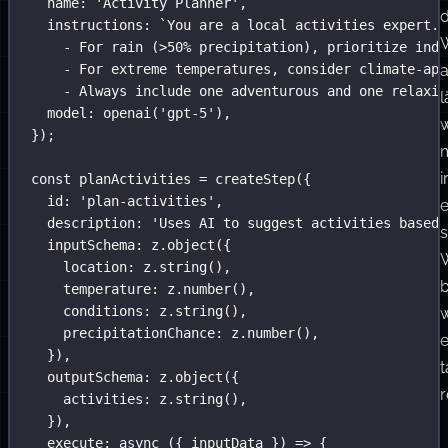
sein.
// Schritt 2: Agent schlägt Aktivitäten vor (Kreativ
const
 activityPlanner 
=
new
Agent
({
id
:
'
activity-planner-agent
'
,
name
:
'
Activity Planner
'
,
d
instructions
:
`You are a local activities expert. 
- For rain (>50% precipitation), prioritize indo
- For extreme temperatures, consider climate-app
- Always include one adventurous and one relaxin
l
model
:
openai
(
'
gpt-5
'
),
w
});
const
 planActivities 
=
createStep
({
id
:
'
plan-activities
'
,
e
description
:
'
Uses AI to suggest activities based 
inputSchema
:
 z.
object
({
location
:
 z.
string
(),
temperature
:
 z.
number
(),
conditions
:
 z.
string
(),
precipitationChance
:
 z.
number
(),