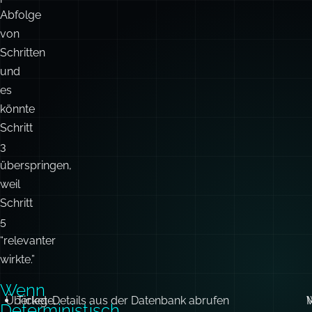
Gib
ihm
eine
präzise
Abfolge
von
Schritten
und
es
könnte
Schritt
3
überspringen,
weil
Schritt
5
“relevanter