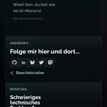
ZITAT
Wow! Dan, du bist wie
ein AI-Mensch!
Wes Bos
von
Syntax.fm
ANDERSWO
Folge mir hier und dort...
Go to Dan's GitHub
Connect with me on LinkedIn
Follow me on Bluesky
Follow me on Twitter
Follow me on Mastodon
Diese Seite teilen