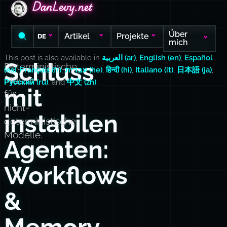
DanLevy.net
DanLevy.net
DanLevy.net
Über
Artikel
Projekte
DE
mich
This post is also available in
العربية (ar)
,
English (en)
,
Español
Schluss
Deterministische
(es)
,
Français (fr)
,
עברית (he)
,
हिन्दी (hi)
,
Italiano (it)
,
日本語 (ja)
,
Muster
Русский (ru)
, and
中文 (zh)
.
mit
für
nicht-
instabilen
deterministische
Modelle.
Agenten:
Workflows
&
Memory