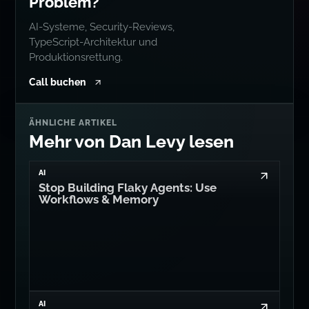
BERATUNG
Schwieriges
technisches
Problem?
AI-Systeme, Security-Reviews,
TypeScript-Architektur und
Produktionsrettung.
Call buchen
ÄHNLICHE ARTIKEL
Mehr von Dan Levy lesen
AI
Stop Building Flaky Agents: Use
Workflows & Memory