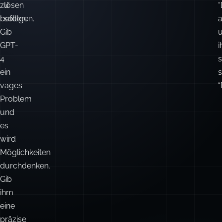
aber
Systeme,
a
katastrophal
die
darin,
deterministische
Rezepte
Probleme
zu
lösen
befolgen.
sollen.
a
Gib
GPT-
4
s
ein
s
vages
“
Problem
und
es
wird
Möglichkeiten
durchdenken.