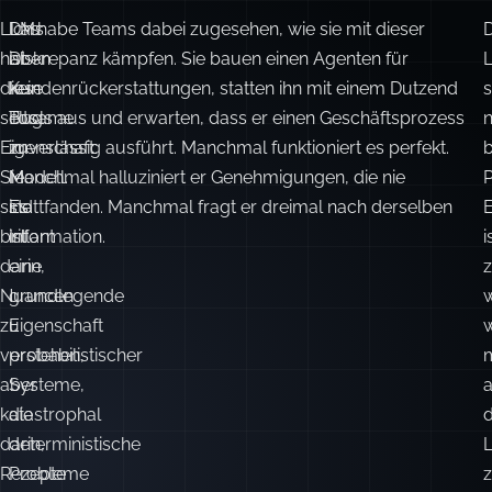
LLMs
Das
Ich habe Teams dabei zugesehen, wie sie mit dieser
D
haben
ist
Diskrepanz kämpfen. Sie bauen einen Agenten für
diese
kein
Kundenrückerstattungen, statten ihn mit einem Dutzend
s
seltsame
Bug
Tools aus und erwarten, dass er einen Geschäftsprozess
n
Eigenschaft:
im
zuverlässig ausführt. Manchmal funktioniert es perfekt.
Sie
Modell.
Manchmal halluziniert er Genehmigungen, die nie
sind
Es
stattfanden. Manchmal fragt er dreimal nach derselben
brillant
ist
Information.
i
darin,
eine
Nuancen
grundlegende
w
zu
Eigenschaft
verstehen,
probabilistischer