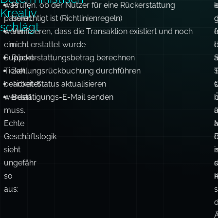
wirkte.”
Wenn
Überlege,
Ticket-Details aus der Datenbank abrufen
Deterministisch
was
Prüfen, ob der Nutzer für eine Rückerstattung
e
Kreativ
passiert,
berechtigt ist (Richtlinienregeln)
schlägt
wenn
Verifizieren, dass die Transaktion existiert und noch
f
ein
nicht erstattet wurde
d
Support-
Rückerstattungsbetrag berechnen
a
S
Ticket
Zahlungsrückbuchung durchführen
T
S
bearbeitet
Ticket-Status aktualisieren
C
s
werden
Bestätigungs-E-Mail senden
n
muss.
Echte
Geschäftslogik
sieht
i
ungefähr