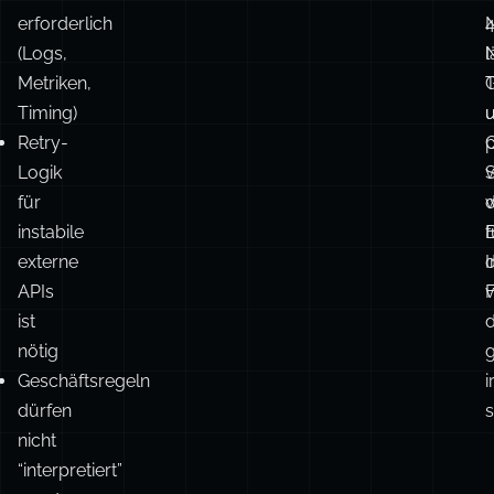
in
jeder
i
Phase
w
ist
f
A
erforderlich
(Logs,
l
N
Metriken,
Timing)
Retry-
p
C
Logik
v
für
instabile
f
externe
I
APIs
F
v
ist
d
nötig
g
Geschäftsregeln
i