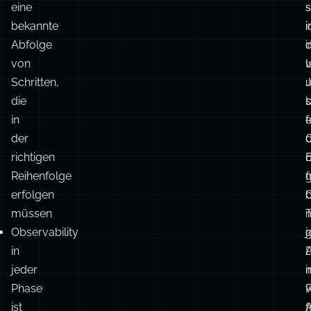
Das Context-Window-Problem, über
Es
D
das niemand spricht
gibt
E
eine
bekannte
i
i
Abfolge
d
von
w
Schritten,
die
s
in
e
f
der
C
richtigen
E
Reihenfolge
f
erfolgen
müssen
T
m
Observability
g
j