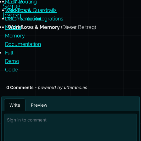
a
l
Die
Mastra
LLM Routing
Serie
Workflows
Security & Guardrails
lesen
Documentation
MCP & Tool Integrations
Mastra
Workflows & Memory
(Dieser Beitrag)
Memory
Documentation
Full
Demo
Code