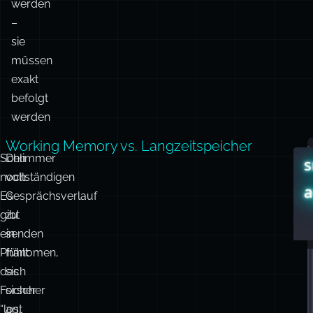
dürfen
s
nicht
“interpretiert”
werden
–
sie
müssen
exakt
befolgt
werden
Working Memory vs. Langzeitspeicher
Schlimmer
Den
s
noch:
vollständigen
a
Es
Gesprächsverlauf
gibt
zu
ein
senden