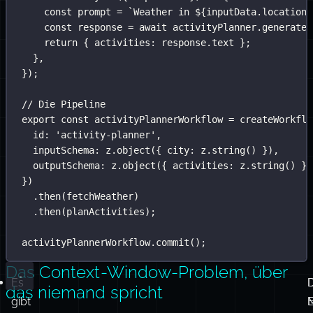
}),
t
outputSchema
:
 z.
object
({
r
activities
:
 z.
string
(),
}),
execute
:
async
 ({ 
inputData
 }) 
=>
 {
const
 prompt 
=
`Weather in 
${
inputData.location
}
const
 response 
=
await
 activityPlanner.
generate
(
return
 { activities
:
 response.text };
},
});
// Die Pipeline
export
const
 activityPlannerWorkflow 
=
createWorkflo
id
:
'
activity-planner
'
,
inputSchema
:
 z.
object
({ city
:
 z.
string
() }),
outputSchema
:
 z.
object
({ activities
:
 z.
string
() })
})
.
then
(fetchWeather)
.
then
(planActivities);
activityPlannerWorkflow.
commit
();