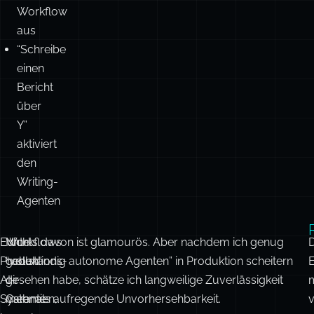
führt
den
Activity-
Planner-
Workflow
aus
“Schreibe
einen
Bericht
über
Y”
aktiviert
den
Writing-
Agenten
Echte
Workflows
Nichts davon ist glamourös. Aber nachdem ich genug