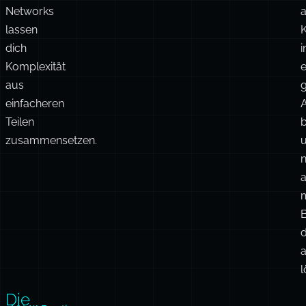
zufällig
Budget
b
LLMs
zu
d
sind.
verbrennen.
d
Agent
Networks
a
lassen
dich
i
Komplexität
e
aus
einfacheren
A
Teilen
zusammensetzen.
n
a
d