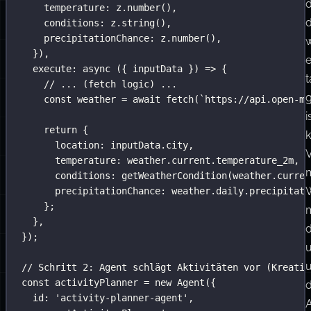
gepaart
city
:
 z.
string
(),
}),
mit
outputSchema
:
 z.
object
({
kreativen
t
location
:
 z.
string
(),
Aktivitätsvorschlägen.
temperature
:
 z.
number
(),
Das
d
conditions
:
 z.
string
(),
precipitationChance
:
 z.
number
(),
Wetter-
}),
Abfrage
execute
:
async
 ({ 
inputData
 }) 
=>
 {
darf
t
// ... (fetch logic) ...
niemals
const
 weather 
=
await
fetch
(
`https://api.open-me
kreativ
i
return
 {
sein,
location
:
 inputData.city,
aber
temperature
:
 weather.current.temperature_2m,
die
conditions
:
getWeatherCondition
(weather.curren
Vorschläge
precipitationChance
:
 weather.daily.precipitati
};
sollten
},
es
});