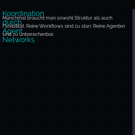
Koordination
Manchmal braucht man sowohl Struktur als auch
durch
Flexibilität. Reine Workflows sind zu starr. Reine Agenten
Agent
sind zu unberechenbar.
Networks
d
e
K
a