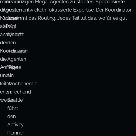
F
Wenn
Dieses Muster skaliert besser, als zu versuchen, alles in
“Ich
man
einen einzigen Mega-Agenten zu stopfen. Spezialisierte
brauche
dieses
Agenten entwickeln fokussierte Expertise. Der Koordinator
Fakten
Network
übernimmt das Routing. Jedes Teil tut das, wofür es gut
über
abfragt,
ist.
X”
analysiert
triggert
der
den
Koordinator
Research-
die
Agenten
Anfrage
“Plane
und
ein
leitet
Wochenende
entsprechend
in
weiter:
Seattle”