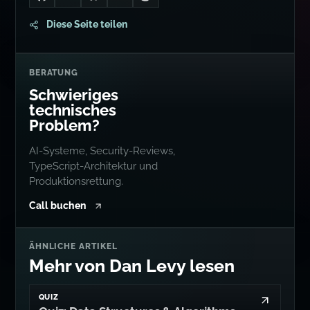
Go to Dan's GitHub
Connect with me on LinkedIn
Follow me on Bluesky
Follow me on Twitter
Follow me on Mastodon
Diese Seite teilen
BERATUNG
Schwieriges
technisches
Problem?
AI-Systeme, Security-Reviews,
TypeScript-Architektur und
Produktionsrettung.
Call buchen
ÄHNLICHE ARTIKEL
Mehr von Dan Levy lesen
QUIZ