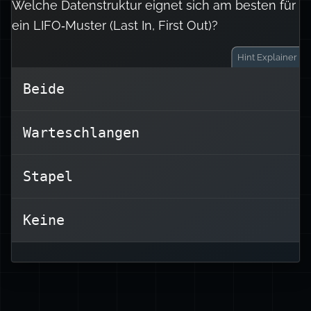
Welche Datenstruktur eignet sich am besten für
ein LIFO‑Muster (Last In, First Out)?
Hint
Explainer
Beide
Stapel sind ideal für
Warteschlangen
LIFO‑Zugriffsmuster. Warteschlangen
eignen sich am besten für FIFO (First
In, First Out).
Stapel
Keine