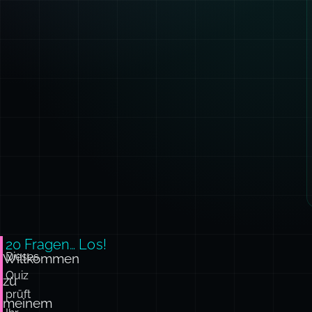
20 Fragen… Los!
Dieses
Willkommen
Quiz
zu
prüft
meinem