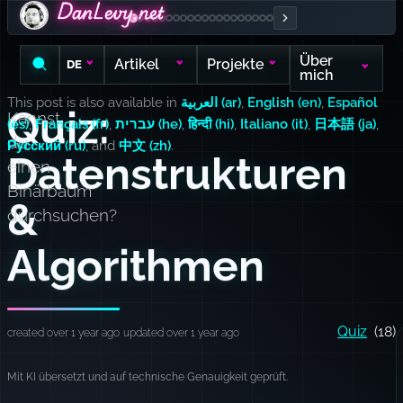
DanLevy.net
DanLevy.net
DanLevy.net
Über
Artikel
Projekte
DE
mich
This post is also available in
العربية (ar)
,
English (en)
,
Español
Quiz:
Kannst
(es)
,
Français (fr)
,
עברית (he)
,
हिन्दी (hi)
,
Italiano (it)
,
日本語 (ja)
,
du
Русский (ru)
, and
中文 (zh)
.
Datenstrukturen
einen
Binärbaum
&
durchsuchen?
Algorithmen
Quiz
(18)
created over 1 year ago
updated over 1 year ago
Mit KI übersetzt und auf technische Genauigkeit geprüft.