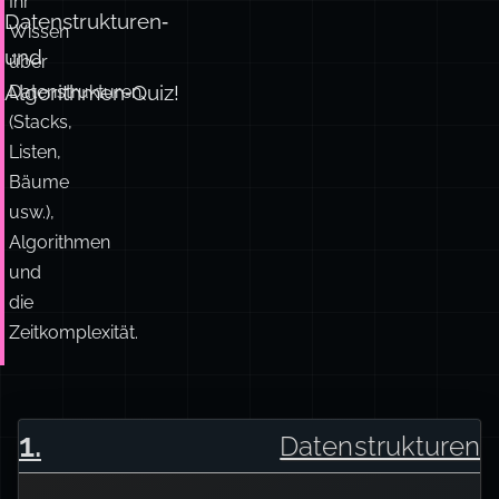
Ihr
Datenstrukturen‑
Wissen
und
über
Algorithmen‑Quiz!
Datenstrukturen
(Stacks,
Listen,
Bäume
usw.),
Algorithmen
und
die
Zeitkomplexität.
1
.
Datenstrukturen