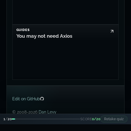
GUIDES
You may not need Axios
Edit on GitHub
© 2008-2026
Dan Levy
SCORE
Retake quiz
1
/
20
0/20
Alle Rechte rebased.
🇿🇦 🇮🇪 🇬🇧 🇺🇸.