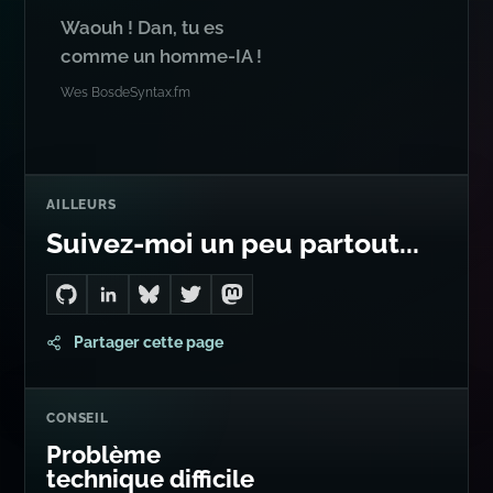
Waouh ! Dan, tu es
comme un homme-IA !
Wes Bos
de
Syntax.fm
AILLEURS
Suivez-moi un peu partout...
Go to Dan's GitHub
Connect with me on LinkedIn
Follow me on Bluesky
Follow me on Twitter
Follow me on Mastodon
Partager cette page
CONSEIL
Problème
technique difficile