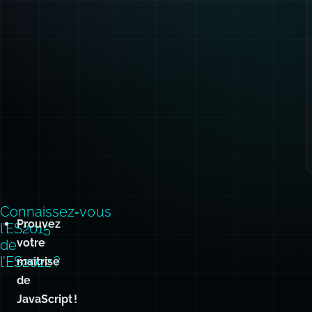
Connaissez‑vous
Prouvez
l’ES2015
votre
de
l’ES2022 ?
maîtrise
de
JavaScript !