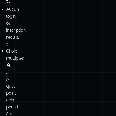
🚀
Aucun
login
ou
inscription
requis.
✨
Choix
multiples.
🤖
…
À
quel
point
cela
peut‑il
être