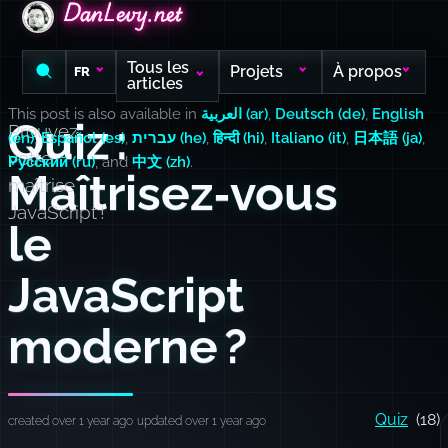
DanLevy.net
DanLevy.net
DanLevy.net
Tous les
Projets
À propos
FR
articles
This post is also available in
العربية (ar)
,
Deutsch (de)
,
English
Quiz :
Prouvez
(en)
,
Español (es)
,
עברית (he)
,
हिन्दी (hi)
,
Italiano (it)
,
日本語 (ja)
,
votre
Русский (ru)
, and
中文 (zh)
.
Maîtrisez‑vous
maîtrise
JavaScript !
le
JavaScript
moderne ?
Quiz
(18)
created over 1 year ago
updated over 1 year ago