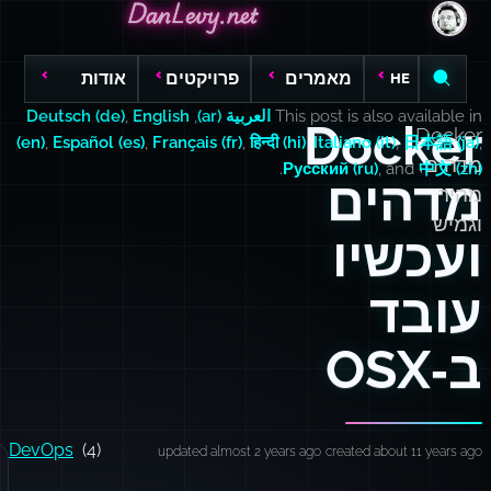
DanLevy.net
DanLevy.net
DanLevy.net
מאמרים
פרויקטים
אודות
HE
This post is also available in
العربية (ar)
,
English
,
Deutsch (de)
Docker
Docker
(en)
,
Español (es)
,
Français (fr)
,
हिन्दी (hi)
,
Italiano (it)
,
日本語 (ja)
,
מדהים,
.
Русский (ru)
, and
中文 (zh)
מדהים
מהיר
וגמיש
ועכשיו
עובד
ב‑OSX
DevOps
(4)
updated almost 2 years ago
created about 11 years ago