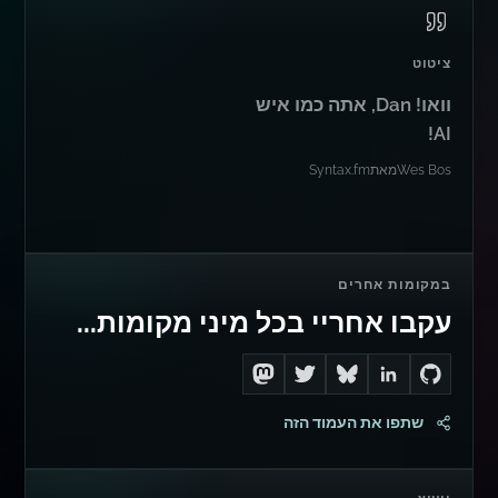
ציטוט
וואו! Dan, אתה כמו איש
AI!
Wes Bos
מאת
Syntax.fm
במקומות אחרים
עקבו אחריי בכל מיני מקומות...
Follow me on Mastodon
Follow me on Twitter
Connect with me on LinkedIn
Follow me on Bluesky
Go to Dan's GitHub
שתפו את העמוד הזה