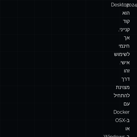
Desktop
2024:
הוא
קוד
קנייני,
אך
חינמי
לשימוש
אישי.
זהו
דרך
מצוינת
להתחיל
עם
Docker
ב‑OSX
או
ב‑Windows.