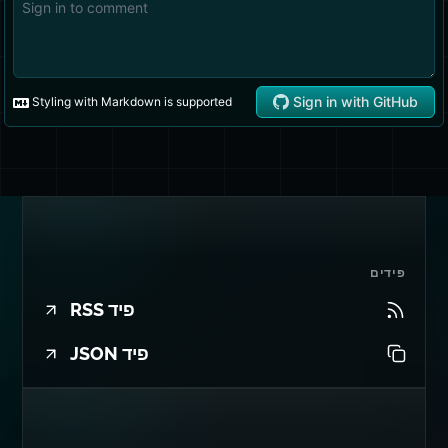
פידים
פיד RSS
פיד JSON