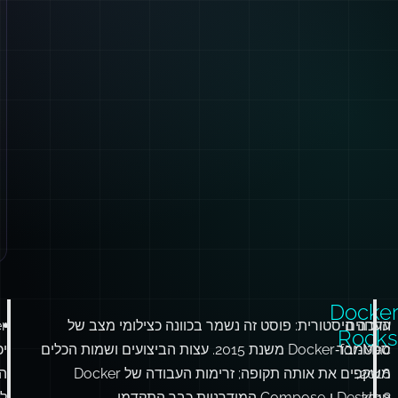
Docker
עדכונים
הערה היסטורית: פוסט זה נשמר בכוונה כצילומי מצב של
r
Rocks
ספטמבר
Docker‑for‑Mac משנת 2015. עצות הביצועים ושמות הכלים
יכ
2016,
משקפים את אותה תקופה; זרימות העבודה של Docker
הי
2018
Desktop ו‑Compose המודרניות כבר התקדמו.
לר