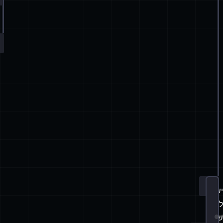
erent thread counts (and work sizes)
st if we don't have enough cores (to have an impact)
een different hardware - up to their same CPU CORE #.
יש
לוודא
ש-