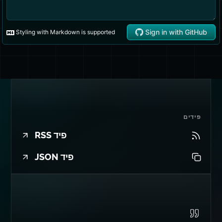
פידים
פיד RSS
פיד JSON