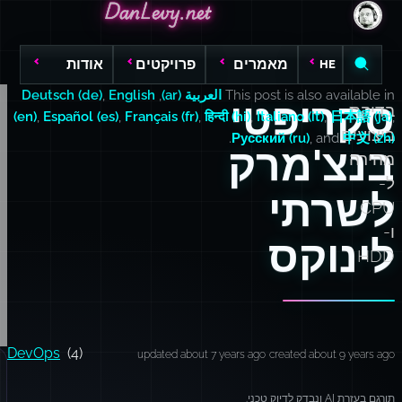
DanLevy.net
DanLevy.net
DanLevy.net
מאמרים
פרויקטים
אודות
HE
This post is also available in
العربية (ar)
,
English
,
Deutsch (de)
סקריפטי
בדיקת
(en)
,
Español (es)
,
Français (fr)
,
हिन्दी (hi)
,
Italiano (it)
,
日本語 (ja)
,
ביצועים
.
Русский (ru)
, and
中文 (zh)
בנצ'מרק
מהירה
ל-
לשרתי
CPU
ו-
לינוקס
HDD
DevOps
(4)
updated about 7 years ago
created about 9 years ago
תורגם בעזרת AI ונבדק לדיוק טכני.