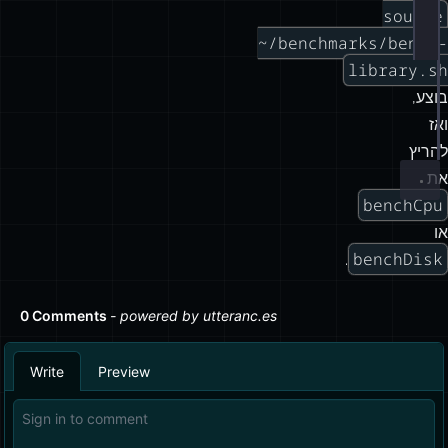
Terminal window
source
~/benchmarks/bench-
library.sh
benchCpu
8
250000
בוצע,
benchCpu
16
250000
ואז
benchDisk
להריץ
את
benchCpu
או
benchDisk
.