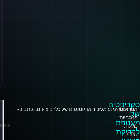
סקריפטים
הבדיקות
מטרה: להימנע מלזכור ארגומנטים של כלי ביצועים. נכתב ב-
ש
של
bash.
הנוכחיות
1:
מעטפת
כוללות
ה
לבדיקת
CPU
ב