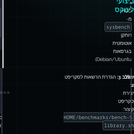
ביצועי
ו-
בי
לינוקס
HDD
מ-
sysbench
(יותקן
אוטומטית
בגרסאות
Debian/Ubuntu).
שלב
שלב 3:
הגדרת הרשאות לסקריפט
ש
4:
2:
יצירת
יצ
סקריפט
ס
קיצור:
ה
$HOME/benchmarks/bench-
ב
library.sh
(א