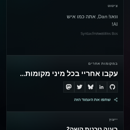
ציטוט
וואו! Dan, אתה כמו איש
AI!
Wes Bos
מאת
Syntax.fm
במקומות אחרים
עקבו אחריי בכל מיני מקומות...
Follow me on Mastodon
Follow me on Twitter
Connect with me on LinkedIn
Follow me on Bluesky
Go to Dan's GitHub
שתפו את העמוד הזה
ייעוץ
בעיה טכנית קשה?