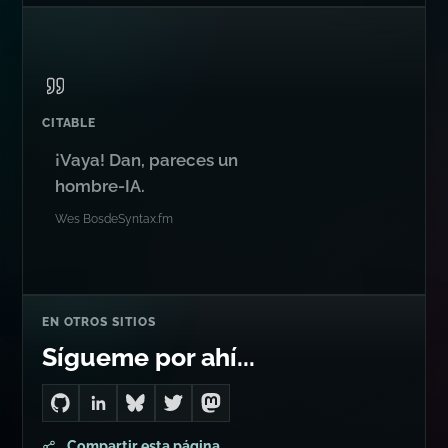
CITABLE
¡Vaya! Dan, pareces un
hombre-IA.
Wes Bos
de
Syntax.fm
EN OTROS SITIOS
Sígueme por ahí...
Go to Dan's GitHub
Connect with me on LinkedIn
Follow me on Bluesky
Follow me on Twitter
Follow me on Mastodon
Compartir esta página