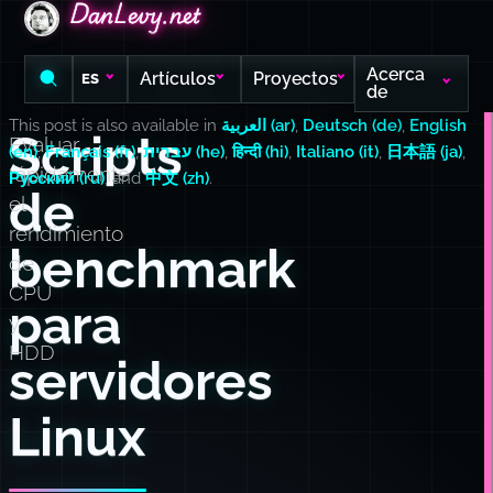
DanLevy.net
DanLevy.net
DanLevy.net
Acerca
Artículos
Proyectos
ES
de
This post is also available in
العربية (ar)
,
Deutsch (de)
,
English
Scripts
Evaluar
(en)
,
Français (fr)
,
עברית (he)
,
हिन्दी (hi)
,
Italiano (it)
,
日本語 (ja)
,
rápidamente
Русский (ru)
, and
中文 (zh)
.
de
el
rendimiento
benchmark
de
CPU
para
y
HDD
servidores
Linux