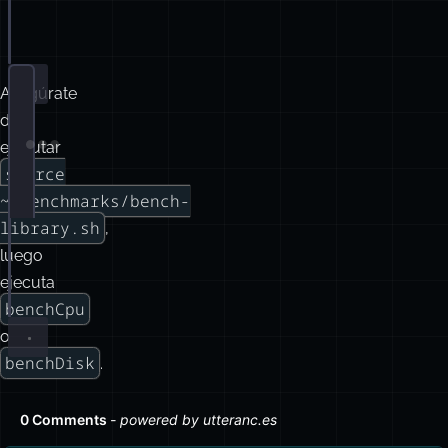
benchCpu
48
500000
benchCpu
64
2000000
Asegúrate
de
ejecutar
Terminal window
source
~/benchmarks/bench-
library.sh
,
benchCpu
8
250000
luego
benchCpu
16
250000
ejecuta
benchDisk
benchCpu
o
benchDisk
.