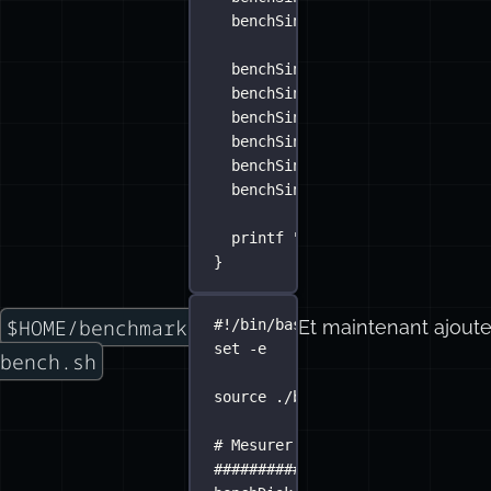
benchSingleDisk
rndrw
 ${
testS
benchSingleDisk
seqrd
 ${
testS
benchSingleDisk
seqwr
 ${
testS
benchSingleDisk
seqrw
 ${
testS
benchSingleDisk
rndrd
 ${
testS
benchSingleDisk
rndwr
 ${
testS
benchSingleDisk
rndrw
 ${
testS
printf
"
\n\n####>>> \nTESTS T
}
$HOME/benchmarks/run-
Et maintenant ajoute
#!/bin/bash
set
-e
bench.sh
source
./bench-library.sh
# Mesurer la vitesse du disque 
###########