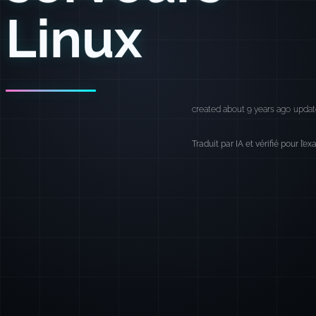
Linux
created about 9 years ago
updat
Traduit par IA et vérifié pour l’e