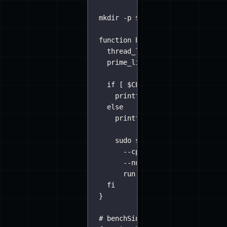
mkdir
-p
$BENCH_DIR
function
benchCpu
() {
thread_limit
=
${1
:
$CPU_CORES
}
prime_limit
=
${2
:-
20000}
if
 [ 
$CPU_CORES
-lt
`
expr
1
 +
printf
"
\n\n${
yellow
}ALERTE
else
printf
"
\n\n${
yellow
}ALERTE
sudo
sysbench
--test=cpu
\
--cpu-max-prime=${prime_l
--num-threads=${CPU_CORES
run
|
tee
-a
$BENCH_DIR
/r
fi
}
# benchSingleDisk seqrd 120G 8K