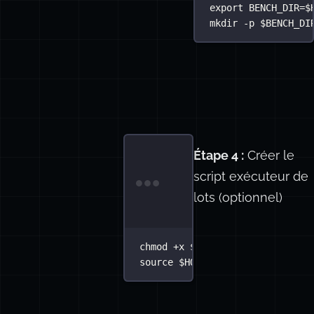
export
BENCH_DIR
=
$
mkdir
-p
$BENCH_DI
Étape 4 :
Créer le
script exécuteur de
Terminal window
lots (optionnel)
then
chmod
+x
$BENCH_DIR
/
*
.sh
source
$HOME
/benchmarks/bench-l
-n
 hw.ncpu)
"