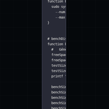
function
benchSingleDisk
 () {
sudo
sysbench
--test=fileio
-
--num-threads=${CPU_CORES}
--max-requests=0
run
|
tee
}
# benchDisk - teste les lecture
function
benchDisk
() {
#   Génère des fichiers de te
freeSpace
=
`
df
-k
 . 
|
tail
-1
freeSpace
=
"
${
freeSpace
//
G
|
T
/
}
testSize
=
$(
awk
"
BEGIN {print 
testSize
=
${
testSize
}
G
printf
"
####>>> \nÉcriture de
benchSingleDisk
seqrd
 ${
testS
benchSingleDisk
seqwr
 ${
testS
benchSingleDisk
seqrw
 ${
testS
benchSingleDisk
rndrd
 ${
testS
benchSingleDisk
rndwr
 ${
testS