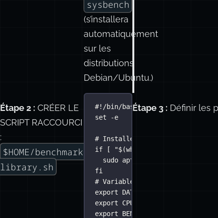
sysbench
(s’installera
automatiquement
sur les
distributions
Debian/Ubuntu.)
Étape 2 :
CRÉER LE
Étape 3 :
Définir les 
#!/bin/bash
set
-e
SCRIPT RACCOURCI
:
# Installer certaines dépendanc
if
 [ 
"
$(
which
 sysbench)
"
==
""
$HOME/benchmarks/bench-
sudo
apt-get
update
 && 
apt-ge
library.sh
fi
# Variables
export
DATE_TAG
=
`
date
 +%F`
#YYY
export
CPU_CORES
=
"
$([ 
-e
 /proc/
export
BENCH_DIR
=
$HOME
/
benchmar