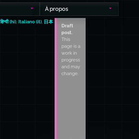
À propos
,
हिन्दी (hi)
,
Italiano (it)
,
日本
Draft
post.
This
page is a
work in
progress
and may
change.