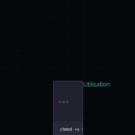
Utilisation
Terminal window
chmod
+x
$BENCH_DIR
/
*
.sh