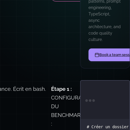
patterns, prompt
engineering,
TypeScript,
async
architecture, and
code quality
culture.
Book a team sess
ance. Écrit en bash.
Étape 1 :
CONFIGURATION
Termin
DU
BENCHMARK
:
# Créer un dossier