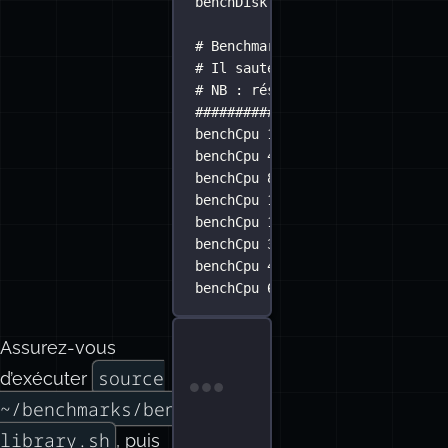
benchDisk
# Benchmarker le CPU - en testa
# Il sautera automatiquement le
# NB : résultats comparables en
###########
benchCpu
1
benchCpu
4
benchCpu
8
50000
benchCpu
12
100000
benchCpu
16
100000
benchCpu
32
250000
benchCpu
48
500000
benchCpu
64
2000000
Assurez-vous
source
d’exécuter
Terminal window
~/benchmarks/bench-
library.sh
, puis