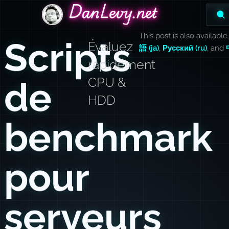
DanLevy.net
DanLevy.net
DanLevy.net
This post is also available
Scripts
Évaluez
語 (ja)
,
Русский (ru)
, and
rapidement
de
CPU &
HDD
benchmark
pour
serveurs