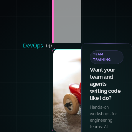
DevOps
(4)
TEAM
TRAINING
Want your
team and
agents
writing code
like I do?
Hands-on
workshops for
engineering
teams: AI