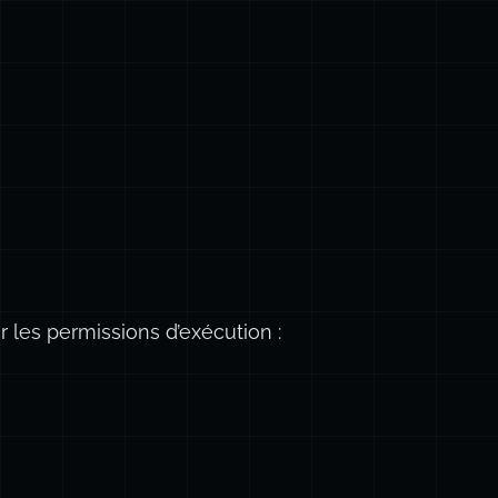
ize
} 
8K
300
ize
} 
64K
300
ize
} 
64K
300
ize
} 
64K
300
ize
} 
64K
300
ize
} 
64K
300
ize
} 
64K
300
ERMINÉS ! Grand Succès !!! \n\n\n
"
r les permissions d’exécution :
dur (dans le répertoire courant)