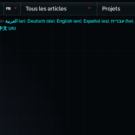
Tous les articles
Projets
FR
 in
العربية (ar)
,
Deutsch (de)
,
English (en)
,
Español (es)
,
עברית (he)
中文 (zh)
.