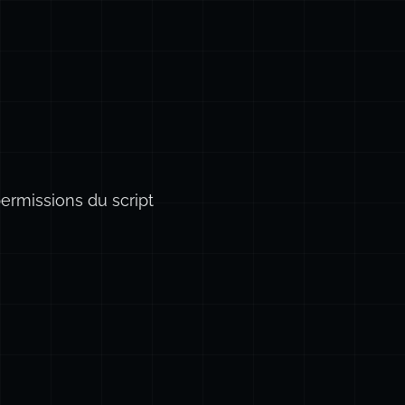
permissions du script
es
-o
"
$(
which
 inxi)
"
==
""
-o
"
$(
which
 tcpdump)
"
==
""
 ]; 
t
install
-y
sysbench
inxi
htop
iotop
tcpdump
hddtemp
Y-MM-DD
cpuinfo ] && 
grep
-sc
 ^processor /proc/cpuinfo 
||
sysctl
ks
/