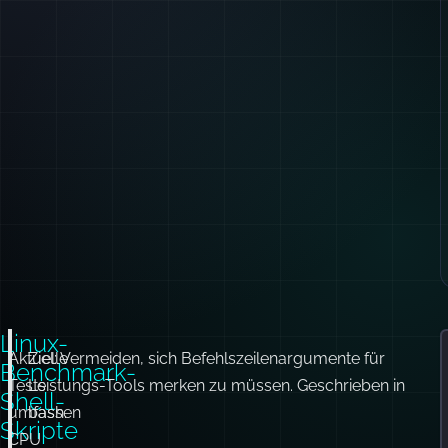
Linux-
Aktuelle
Ziel: Vermeiden, sich Befehlszeilenargumente für
S
Benchmark-
Tests
Leistungs-Tools merken zu müssen. Geschrieben in
1
Shell-
umfassen
bash.
Skripte
CPU