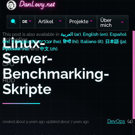
DanLevy.net
DanLevy.net
DanLevy.net
Über
Artikel
Projekte
DE
mich
This post is also available in
العربية (ar)
,
English (en)
,
Español
Linux-
Schneller
(es)
,
Français (fr)
,
עברית (he)
,
हिन्दी (hi)
,
Italiano (it)
,
日本語 (ja)
,
Benchmark
Русский (ru)
, and
中文 (zh)
.
Server-
für
CPU
Benchmarking-
&
HDD
Skripte
DevOps
(4)
created about 9 years ago
updated about 7 years ago