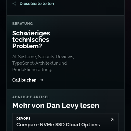
Diese Seite teilen
BERATUNG
Schwieriges
technisches
Problem?
AI-Systeme, Security-Reviews,
TypeScript-Architektur und
Produktionsrettung.
Call buchen
ÄHNLICHE ARTIKEL
Mehr von Dan Levy lesen
DEVOPS
Compare NVMe SSD Cloud Options