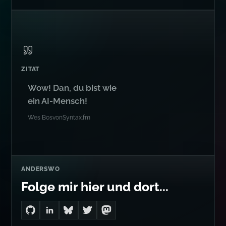
ZITAT
Wow! Dan, du bist wie
ein AI-Mensch!
Wes Bos
von
Syntax.fm
ANDERSWO
Folge mir hier und dort...
Go to Dan's GitHub
Connect with me on LinkedIn
Follow me on Bluesky
Follow me on Twitter
Follow me on Mastodon