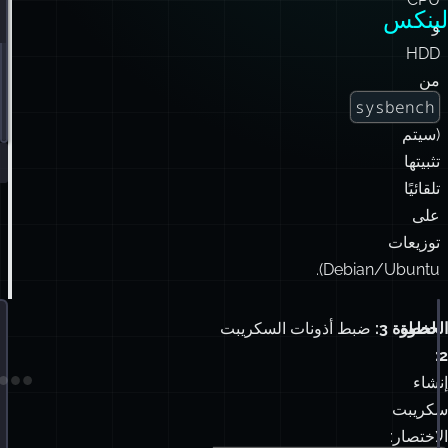
لينكس
و
ال
HDD
من
sysbench
(سيتم
تثبيتها
تلقائيًا
على
توزيعات
Debian/Ubuntu).
الخطوة
الخطوة 3:
ضبط أذونات السكريبت
ا
4:
2:
إنشاء
إن
سكريبت
س
الاختصار:
ت