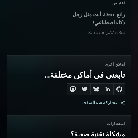
اقتباس
رائع! Dan، أنت مثل رجل
ذكاء اصطناعي!
Wes Bos
من
Syntax.fm
أماكن أخرى
تابعني في أماكن مختلفة...
Follow me on Mastodon
Follow me on Twitter
Connect with me on LinkedIn
Follow me on Bluesky
Go to Dan's GitHub
مشاركة هذه الصفحة
استشارات
مشكلة تقنية صعبة؟