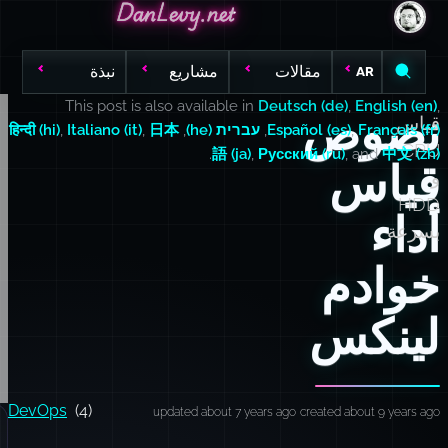
DanLevy.net
DanLevy.net
DanLevy.net
مقالات
مشاريع
نبذة
AR
This post is also available in
Deutsch (de)
,
English (en)
,
نصوص
قياس
Français (fr)
,
Español (es)
,
עברית (he)
,
日本
,
Italiano (it)
,
हिन्दी (hi)
CPU
.
語 (ja)
,
Русский (ru)
, and
中文 (zh)
قياس
و
HDD
أداء
بسرعة
خوادم
لينكس
DevOps
(4)
updated about 7 years ago
created about 9 years ago