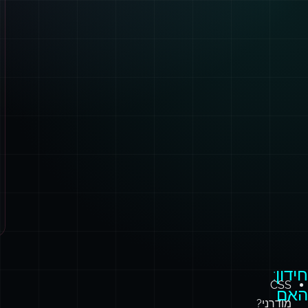
חידון:
CSS
האם
מודרני?