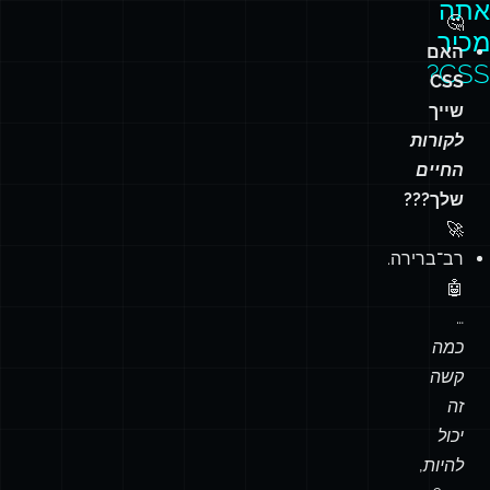
אתה
🤔
מכיר
האם
CSS?
CSS
שייך
לקורות
החיים
שלך???
🚀
רב־ברירה.
🤖
…
כמה
קשה
זה
יכול
להיות,