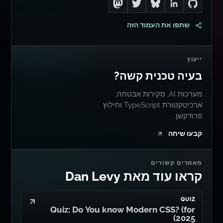
Follow me on Mastodon
Follow me on Twitter
Connect with me on LinkedIn
Follow me on Bluesky
Go to Dan's GitHub
שתפו את העמוד הזה
ייעוץ
בעיה טכנית קשה?
מערכות AI, סקירות אבטחה,
ארכיטקטורת TypeScript וחילוץ
פרודקשן.
קבעו שיחה
מאמרים קשורים
קראו עוד מאת Dan Levy
QUIZ
Quiz: Do You know Modern CSS? (for
2025)