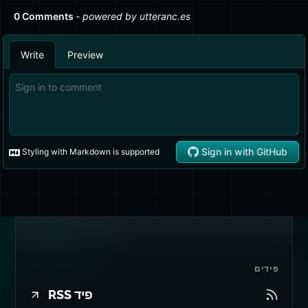
פידים
פיד RSS