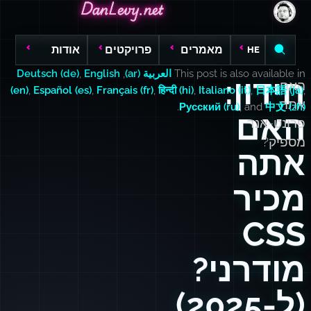
DanLevy.net
DanLevy.net
DanLevy.net
מאמרים
פרויקטים
אודות
HE
This post is also available in
العربية (ar)
,
English
,
Deutsch (de)
חידון:
האם
(en)
,
Español (es)
,
Français (fr)
,
हिन्दी (hi)
,
Italiano (it)
,
日本語 (ja)
,
אתה
.
Русский (ru)
, and
中文 (zh)
האם
פרונט-אנד
מספיק?
אתה
מכיר
CSS
מודרני?
(ל-2025)