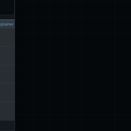
plainer
ione
ta è
r);
lor
gi o
ess.