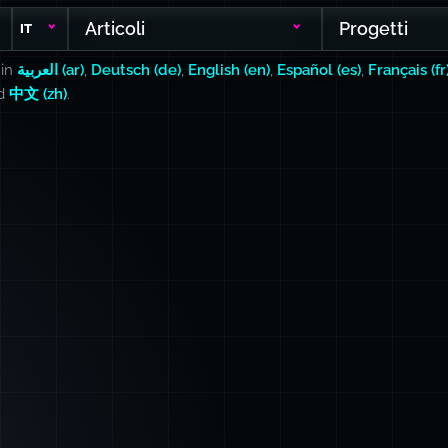
Articoli
Progetti
IT
 in
العربية (ar)
,
Deutsch (de)
,
English (en)
,
Español (es)
,
Français (fr
nd
中文 (zh)
.