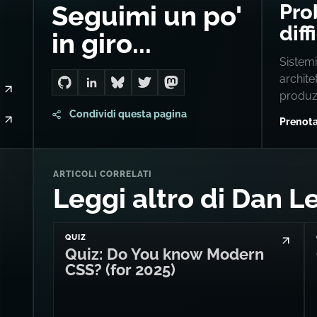
ALTROVE
CONSU
Pro
Seguimi un po'
diff
in giro...
Sistemi
archite
Go to Dan's GitHub
Connect with me on LinkedIn
Follow me on Bluesky
Follow me on Twitter
Follow me on Mastodon
produz
Condividi questa pagina
Prenota
ARTICOLI CORRELATI
Leggi altro di Dan L
QUIZ
Quiz: Do You know Modern
CSS? (for 2025)