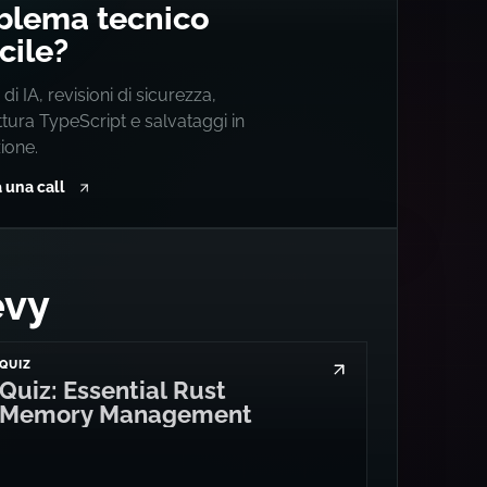
LENZA
blema tecnico
icile?
 di IA, revisioni di sicurezza,
ttura TypeScript e salvataggi in
ione.
 una call
evy
QUIZ
Quiz: Essential Rust
Memory Management