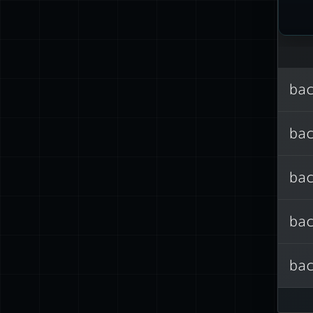
}
ba
ba
ba
ba
ba