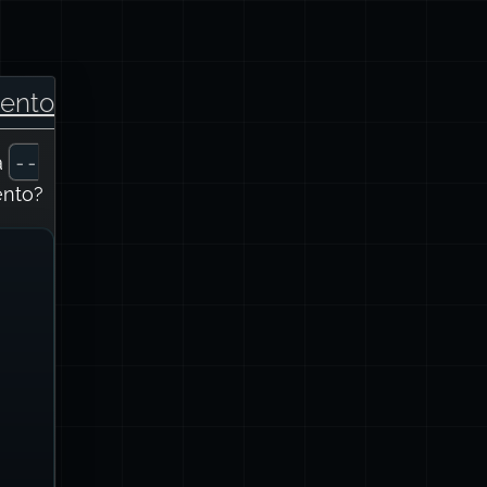
ento
--
a
ento?