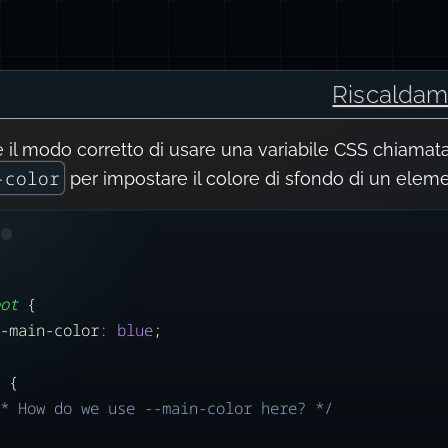
Riscaldam
è il modo corretto di usare una variabile CSS chiamat
-color
per impostare il colore di sfondo di un elem
ot
 {
-main-color
:
blue
;
 {
* How do we use --main-color here? */