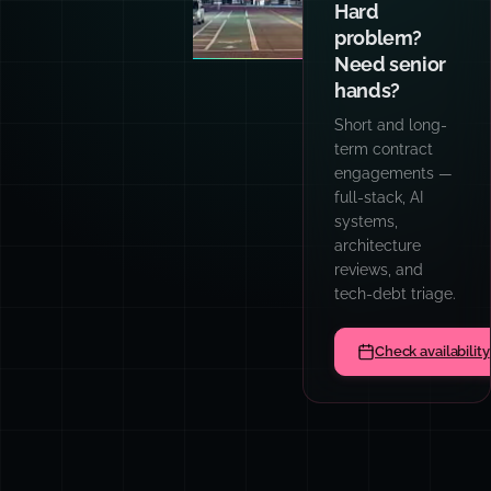
writing code
like I do?
Hands-on
workshops for
engineering
teams: AI
patterns, prompt
engineering,
TypeScript,
async
architecture, and
code quality
culture.
Book a team sess