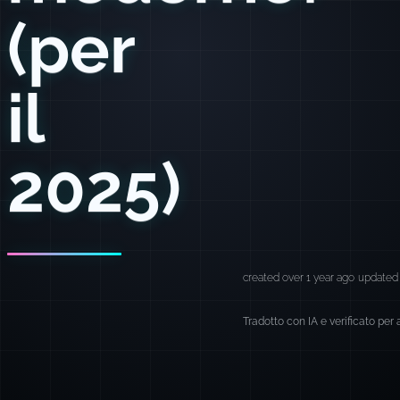
(per
il
2025)
created over 1 year ago
updated 
Tradotto con IA e verificato per