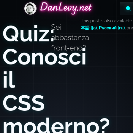
DanLevy.net
DanLevy.net
DanLevy.net
This post is also available
Quiz:
Sei
本語 (ja)
,
Русский (ru)
, a
abbastanza
Conosci
front‑end?
il
CSS
moderno?