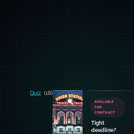
Quiz
(18)
TEAM
TRAINING
Want your
team and
agents