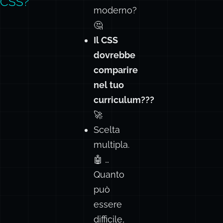
CSS
CSS?
moderno?
🤔
Il CSS
dovrebbe
comparire
nel
tuo
curriculum???
🚀
Scelta
multipla.
🤖 …
Quanto
può
essere