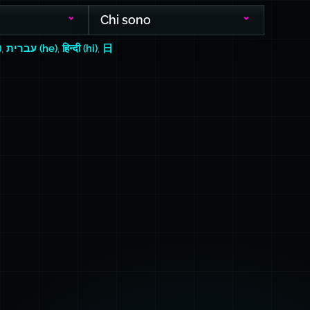
Chi sono
)
,
עברית (he)
,
हिन्दी (hi)
,
日