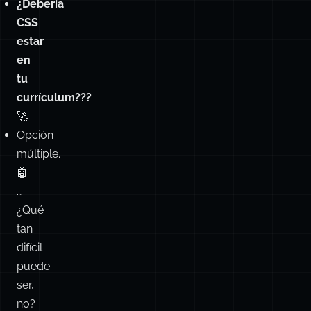
¿Debería
CSS
estar
en
tu
currículum???
🚀
Opción
múltiple.
🤖
…
¿Qué
tan
difícil
puede
ser,
no?