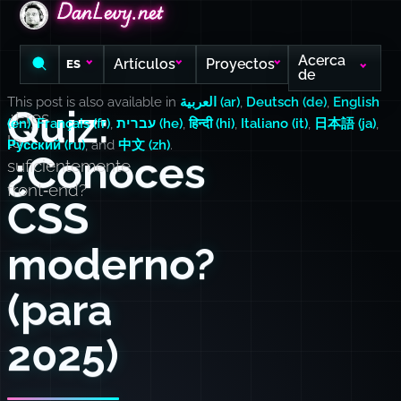
DanLevy.net
DanLevy.net
DanLevy.net
Acerca
Artículos
Proyectos
ES
de
This post is also available in
العربية (ar)
,
Deutsch (de)
,
English
Quiz:
¿Eres
(en)
,
Français (fr)
,
עברית (he)
,
हिन्दी (hi)
,
Italiano (it)
,
日本語 (ja)
,
lo
Русский (ru)
, and
中文 (zh)
.
¿Conoces
suficientemente
front‑end?
CSS
moderno?
(para
2025)