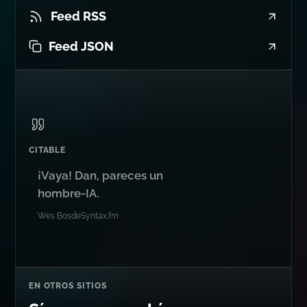
Feed RSS
Feed JSON
CITABLE
¡Vaya! Dan, pareces un
hombre-IA.
Wes Bos
de
Syntax.fm
EN OTROS SITIOS