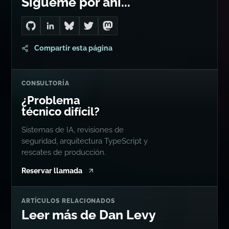
Sígueme por ahí...
Go to Dan's GitHub
Connect with me on LinkedIn
Follow me on Bluesky
Follow me on Twitter
Follow me on Mastodon
Compartir esta página
CONSULTORÍA
¿Problema
técnico difícil?
Sistemas de IA, revisiones de
seguridad, arquitectura TypeScript y
rescates de producción.
Reservar llamada
ARTÍCULOS RELACIONADOS
Leer más de Dan Levy