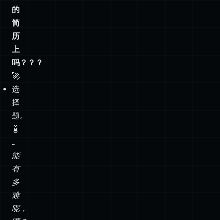
的
简
历
上
吗？？？
🚀
选
择
题。
🤖
…
能
有
多
难
呢，