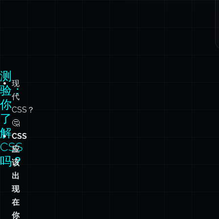
测
现
验：
代
你
CSS？
了
🤔
解
CSS
CSS
应
吗？
该
出
现
在
你