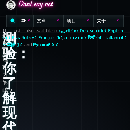
DanLevy.net
DanLevy.net
DanLevy.net
文章
项目
关于
ZH
This post is also available in
العربية (ar)
,
Deutsch (de)
,
English
测
你
(en)
,
Español (es)
,
Français (fr)
,
עברית (he)
,
हिन्दी (hi)
,
Italiano (it)
,
的
日本語 (ja)
, and
Русский (ru)
.
验：
前
端
你
功
力
了
够
吗？
解
现
代