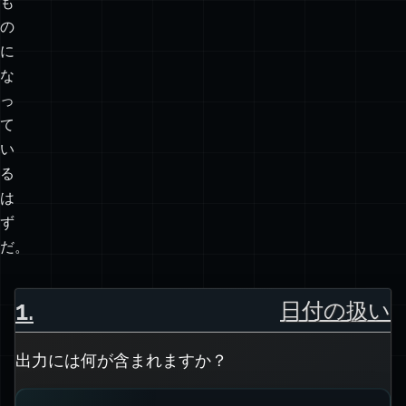
か
な
も
の
に
な
っ
て
い
る
は
ず
だ。
1
.
日付の扱い