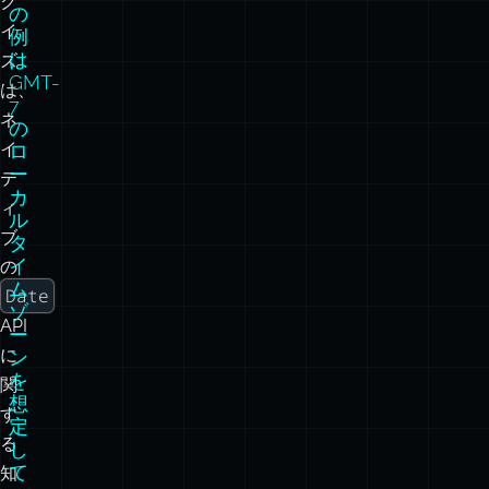
こ
す
べ
の
て
ク
の
イ
例
は
ズ
GMT-
は、
7
ネ
の
イ
ロ
ー
テ
カ
ィ
ル
ブ
タ
イ
の
ム
Date
ゾ
API
ー
に
ン
を
関
想
す
定