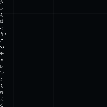
の
ボ
タ
ン
を
使
お
う！
こ
の
チ
ャ
レ
ン
ジ
を
終