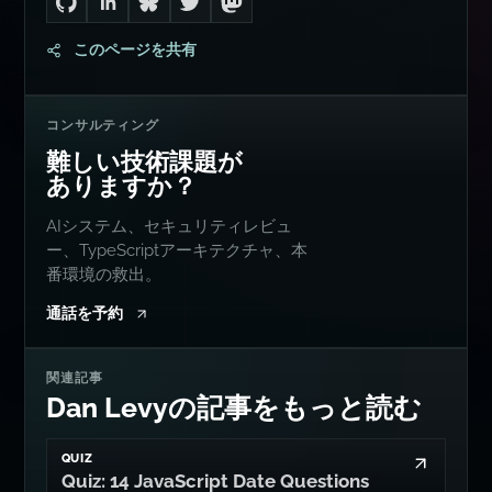
ほかの場所
あちこちでフォローする...
Go to Dan's GitHub
Connect with me on LinkedIn
Follow me on Bluesky
Follow me on Twitter
Follow me on Mastodon
このページを共有
コンサルティング
難しい技術課題が
ありますか？
AIシステム、セキュリティレビュ
ー、TypeScriptアーキテクチャ、本
番環境の救出。
通話を予約