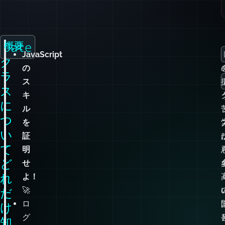
Date
概要
JavaScript
J
ク
の
ラ
ス
ス
キ
に
ル
つ
を
い
証
て
明
ど
せ
れ
よ！
🚀
だ