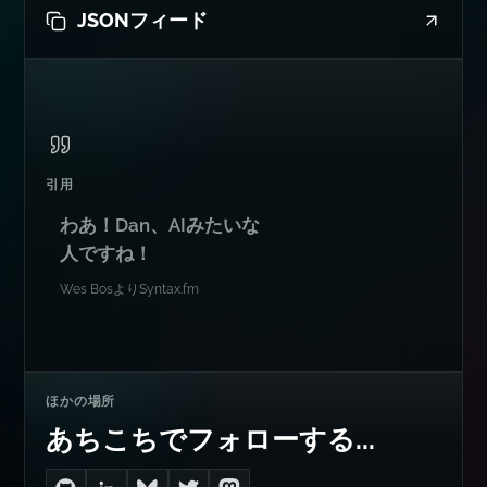
フィード
RSSフィード
JSONフィード
引用
わあ！Dan、AIみたいな
人ですね！
Wes Bos
より
Syntax.fm