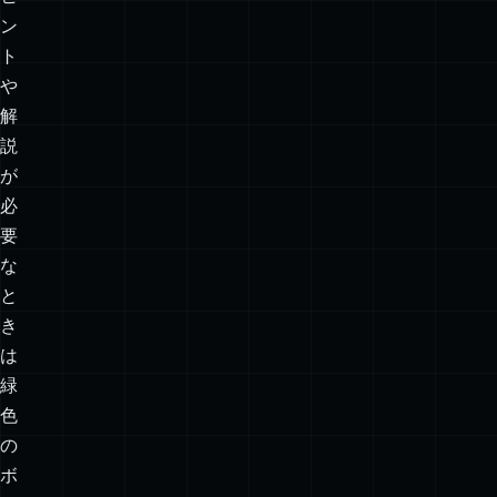
る。
ヒ
ン
ト
や
解
説
が
必
要
な
と
き
は
緑
色