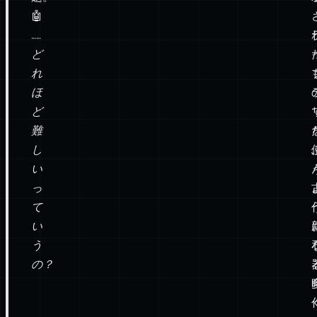
問
題。
🤖
……
ど
れ
ほ
ど
難
し
い
っ
て
い
う
の？