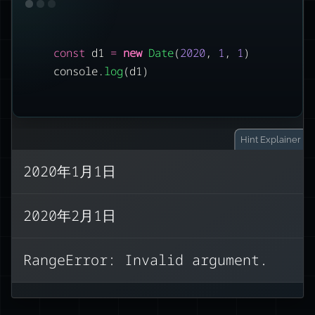
出力には何が含まれますか？
const
 d1 
=
new
Date
(
2020
, 
1
, 
1
)
console.
log
(d1)
Hint
Explainer
2020年1月1日
月の引数は0から始まります。西暦では
2020年2月1日
0〜11の範囲です。
‘2月’ のインデックス値は1です（配列の