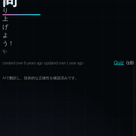
盛
り
上
げ
よ
う！
✨
Quiz
(18)
created over 6 years ago
updated over 1 year ago
AIで翻訳し、技術的な正確性を確認済みです。