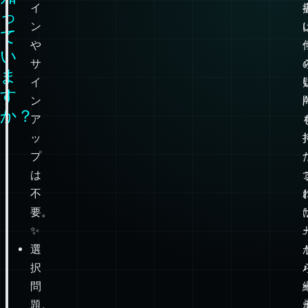
ロ
け
グ
知
イ
っ
ン
て
や
い
サ
ま
イ
す
ン
か？
ア
ッ
プ
は
不
要。
✨
選
択