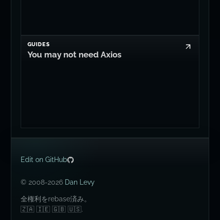
AI
It's Time for llm:// Connection Strings
GUIDES
You may not need Axios
SCORE
Retake quiz
1
/
14
0/14
Edit on GitHub