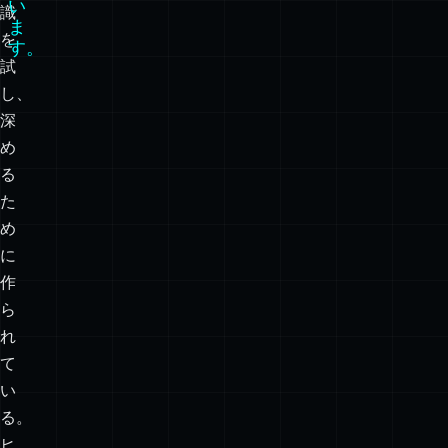
る
し
て
知
い
識
ま
を
す。
試
し、
深
め
る
た
め
に
作
ら
れ
て
い