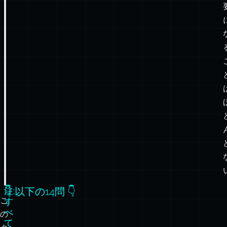
注:
👇 以下の14問 👇