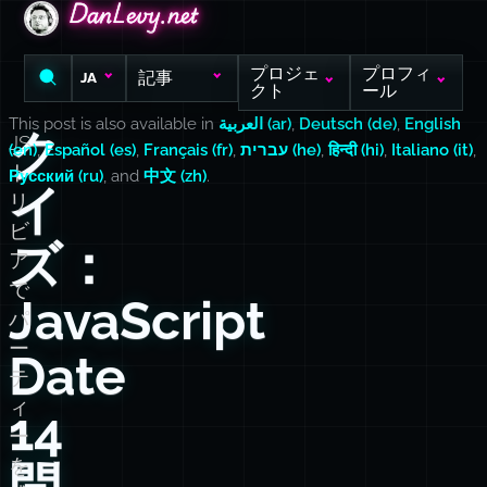
DanLevy.net
DanLevy.net
DanLevy.net
プロジェ
プロフィ
記事
JA
クト
ール
This post is also available in
العربية (ar)
,
Deutsch (de)
,
English
ク
JS
(en)
,
Español (es)
,
Français (fr)
,
עברית (he)
,
हिन्दी (hi)
,
Italiano (it)
,
ト
Русский (ru)
, and
中文 (zh)
.
イ
リ
ビ
ズ：
ア
で
JavaScript
パ
ー
Date
テ
ィ
14
ー
を
問