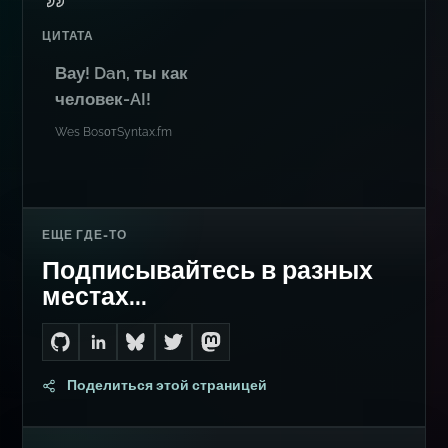
ЦИТАТА
Вау! Dan, ты как
человек-AI!
Wes Bos
от
Syntax.fm
ЕЩЕ ГДЕ-ТО
Подписывайтесь в разных
местах...
Go to Dan's GitHub
Connect with me on LinkedIn
Follow me on Bluesky
Follow me on Twitter
Follow me on Mastodon
Поделиться этой страницей