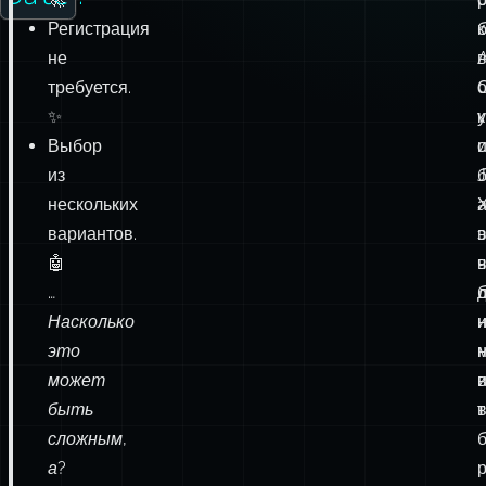
Регистрация
не
A
требуется.
✨
к
Выбор
и
из
J
нескольких
а
вариантов.
э
🤖
…
Насколько
это
может
быть
сложным,
а?