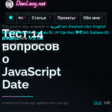
DanLevy.net
DanLevy.net
DanLevy.net
Статьи
Проекты
Обо мне
RU
This post is also available in
العربية (ar)
,
Deutsch (de)
,
English
Тест:14
Научись
(en)
,
Español (es)
,
Français (fr)
,
עברית (he)
,
हिन्दी (hi)
,
Italiano (it)
,
впечатлять
日本語 (ja)
, and
中文 (zh)
.
вопросов
гостейJS‑викторинами!
✨
о
JavaScript
Date
Quiz
(18)
created over 6 years ago
updated over 1 year ago