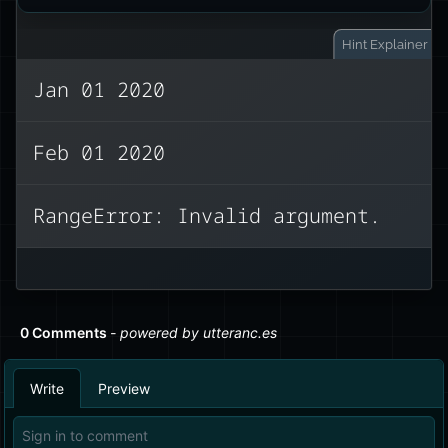
Hint
Explainer
Jan 01 2020
Аргумент month начинается с нуля.
Feb 01 2020
Диапазон 0‑11 (для западных
календарей).
RangeError: Invalid argument.
‘February’ имеет индекс 1. (Думайте об
этом как о поиске в массиве.)