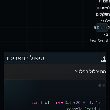
את
נחוצות
לעיצוב
ההבנה
שלך
תאריכים
או
לגבי
Date
לוקליזציה!
ב-
JavaScript.
.
1
טיפול בתאריכים
מה יכלול הפלט?
const
 d1 
=
new
Date
(
2020
, 
1
, 
1
)
console.
log
(d1)