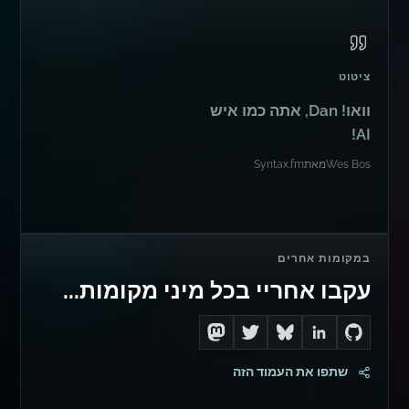
ציטוט
וואו! Dan, אתה כמו איש
AI!
Wes Bos
מאת
Syntax.fm
במקומות אחרים
עקבו אחריי בכל מיני מקומות...
Follow me on Mastodon
Follow me on Twitter
Connect with me on LinkedIn
Follow me on Bluesky
Go to Dan's GitHub
שתפו את העמוד הזה