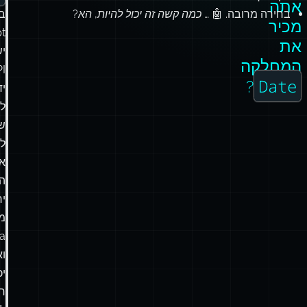
אתה
בחירה מרובה. 🤖 …
כמה קשה זה יכול להיות, הא?
ב
מכיר
pt
את
י
המחלקה
I
Date
?
יד
ל
ש
ל
אי
ה
י
מ
וא
יכ
ר