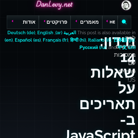
DanLevy.net
DanLevy.net
DanLevy.net
מאמרים
פרויקטים
אודות
HE
This post is also available in
العربية (ar)
,
English
,
Deutsch (de)
חידון:
למד
(en)
,
Español (es)
,
Français (fr)
,
हिन्दी (hi)
,
Italiano (it)
,
日本語 (ja)
,
להרשים
.
Русский (ru)
, and
中文 (zh)
14
במסיבות
עם
שאלות
טריווית
JS!
על
✨
תאריכים
ב-
JavaScript