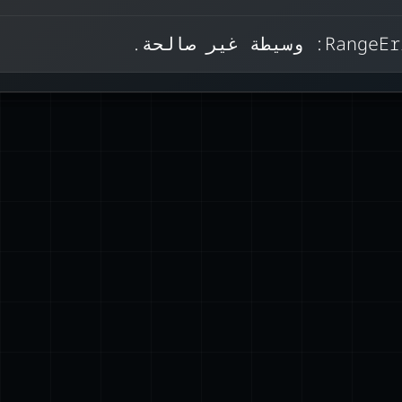
تقويم الغربي).
براير’ لها قيمة فهرس تساوي واحد. (فكر فيها كالبحث ف
Ra: وسيطة غير صالحة.
فوفة.)