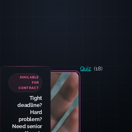
Quiz
(18)
TEAM
TRAINING
Want your
team and
agents
writing code
like I do?
Hands-on