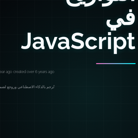
في
JavaScript
ear ago
created over 6 years ago
تُرجم بالذكاء الاصطناعي وروجع لضمان