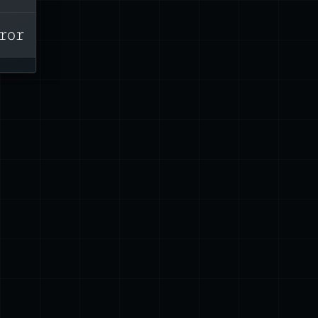
01 فبراير 2020
ال
‘ف
ngeError
مص