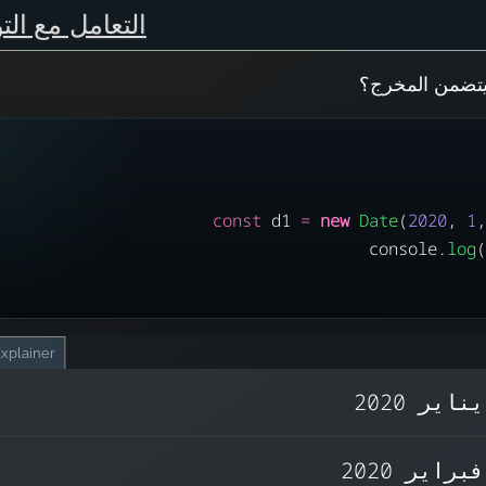
التعامل مع الت
يتضمن المخرج؟
const
 d1 
=
new
Date
(
2020
, 
1
console.
log
xplainer
هر تبدأ من الصفر. بنطاق من 0 إلى 11 (باستخدام