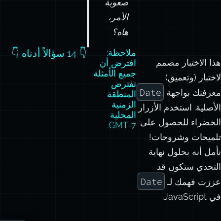
صعوبة
الأمر،
هاه؟
ملاحظة:
👇 14 سؤالاً أدناه 👇
هذا الاختبار مصمم
افترض أن
جميع الأمثلة
لاختبار (وتعميق)
تفترض
Date
معرفتك بواجهة
المنطقة
الزمنية
الأصلية. استخدم الأزرار
المحلية
الخضراء للحصول على
GMT-7.
تلميحات وشروحات!
نأمل أنه بحلول نهاية
التحدي ستكون قد
Date
عززت فهمك لـ
في JavaScript.