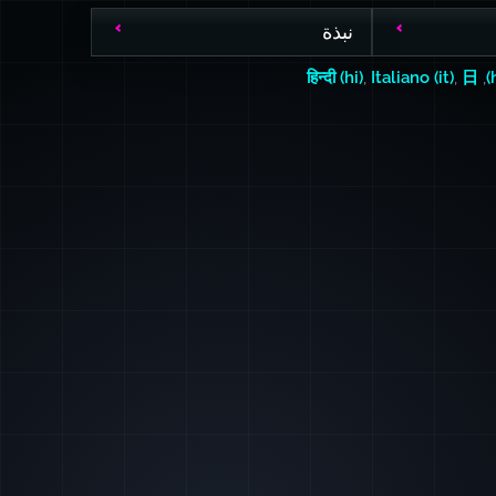
نبذة
हिन्दी (hi)
,
Italiano (it)
,
日
,