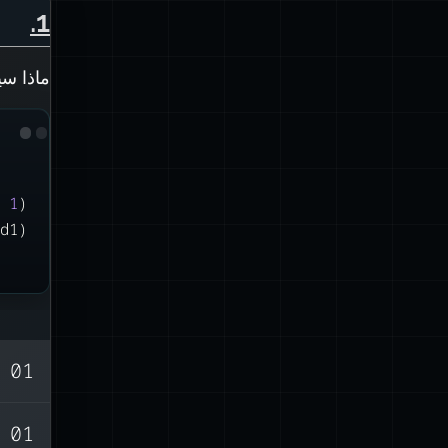
.
1
ماذا س
, 
1
)
(d1)
01 يناير 2020
وسيطة الش