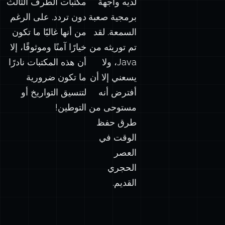
لديه واجهة
مكتبات الطرف الثالث
برمجية صعبة
دون تردد. على الرغم
السمعة. لقد
من أنها غالبًا ما تكون
تم توريثه من
خيارًا آمنًا وموثوقًا، إلا
Java، ولا
أن هذه المكتبات نادرًا
يسعني إلا أن
ما تكون ضرورية
أفترض أنه
لتنسيق التواريخ أو
مستوحى من
التوطين!
طرق حفظ
الوقت في
العصر
الحجري
القديم.