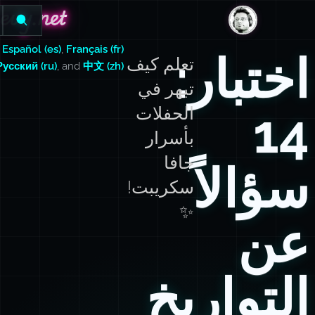
evy.net
evy.net
DanLevy.net
,
Español (es)
,
Français (fr)
اختبار:
تعلم كيف
Русский (ru)
, and
中文 (zh)
تبهر في
14
الحفلات
بأسرار
جافا
سؤالاً
سكريبت!
✨
عن
التواريخ