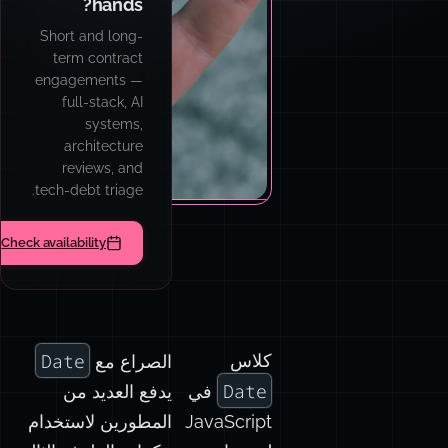
workshops for
engineering
teams: AI
patterns, prompt
engineering,
TypeScript,
async
architecture, and
code quality
culture.
ok a team session
Date
كلاس
الصراع مع
Date
في
يدفع العديد من
JavaScript
المطورين لاستخدام