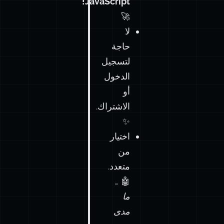
JavaScript!
🚀
لا
حاجة
لتسجيل
الدخول
أو
الاشتراك.
✨
اختيار
من
متعدد.
🤖 …
ما
مدى