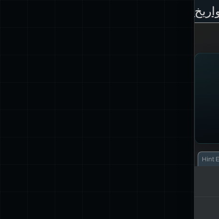
واريخ
Hint
E