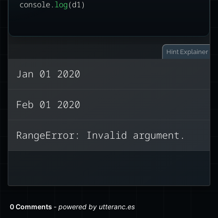
console.
log
(d1)
Hint
Explainer
Jan 01 2020
L’argomento relativo al mese è basato
Feb 01 2020
su zero, con un intervallo 0-11
(utilizzando i calendari occidentali).
RangeError: Invalid argument.
‘February’ ha un valore di indice pari a
uno. (Pensalo come alla ricerca di un
elemento in un array.)