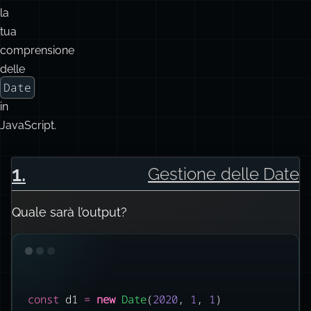
la
tua
comprensione
delle
Date
in
JavaScript.
1
.
Gestione delle Date
Quale sarà l’output?
const
 d1 
=
new
Date
(
2020
, 
1
, 
1
)