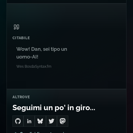
CITABILE
Wow! Dan, sei tipo un
uomo-AI!
Wes Bos
da
Syntax.fm
ALTROVE
Seguimi un po' in giro...
Go to Dan's GitHub
Connect with me on LinkedIn
Follow me on Bluesky
Follow me on Twitter
Follow me on Mastodon