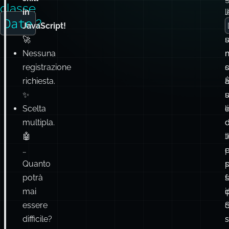
classe
in
J
l
Date
?
JavaScript!
🚀
u
Nessuna
m
registrazione
o
s
richiesta.
✨
s
Scelta
e
l
multipla.
d
🤖
t
…
p
Quanto
potrà
s
f
mai
i
essere
difficile?
s
s