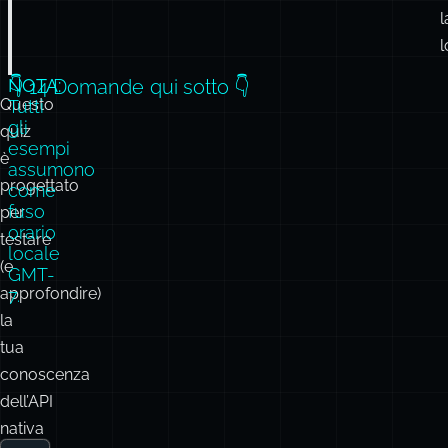
l
l
NOTA:
👇 14 Domande qui sotto 👇
Questo
Tutti
gli
quiz
esempi
è
assumono
progettato
come
fuso
per
orario
testare
locale
(e
GMT-
approfondire)
7.
la
tua
conoscenza
dell’API
nativa