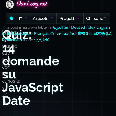
DanLevy.net
DanLevy.net
DanLevy.net
Articoli
Progetti
Chi sono
IT
This post is also available in
العربية (ar)
,
Deutsch (de)
,
English
Quiz:
Impara
(en)
,
Español (es)
,
Français (fr)
,
עברית (he)
,
हिन्दी (hi)
,
日本語 (ja)
,
a
Русский (ru)
, and
中文 (zh)
.
14
stupire
alle
domande
feste
con
su
le
curiosità
JavaScript
su
JS!
Date
✨